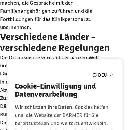
machen, die Gespräche mit den
Familienangehörigen zu führen und die
Fortbildungen für das Klinikpersonal zu
übernehmen.
Verschiedene Länder -
verschiedene Regelungen
Die Organspende wird auf der ganzen Welt
unterschiedlich geregelt. Im
europäischen
Ländervergleich
ist Deutschland das einzige Land,
DEU
in dem die Entscheidungslösung gilt. Sie ist eine
Cookie-Einwilligung und
Abwandlung der
erweiterten
Datenverarbeitung
Zustimmungslösung
, die die Organspende in
Dänemark, Republik Irland und Nordirland, Island,
Wir schützen Ihre Daten.
Cookies helfen
Rumänien, der Schweiz und Litauen regelt.
uns, die Website der BARMER für Sie
Die "Zustimmungslösung" besagt, dass der oder die
bereitzustellen und weiterzuentwickeln.