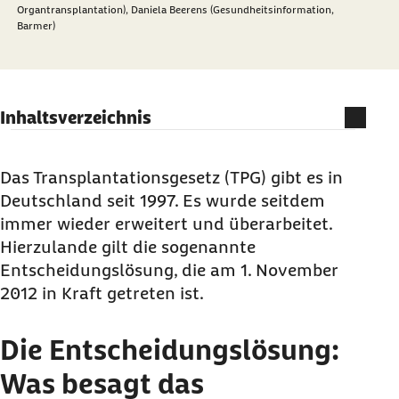
Organtransplantation),
Daniela Beerens (Gesundheitsinformation,
Barmer)
Inhaltsverzeichnis
Die Entscheidungslösung: Was besagt das
Organspendegesetz?
Das Transplantationsgesetz (TPG) gibt es in
Deutschland seit 1997. Es wurde seitdem
Besserer Schutz für Lebend-Spender
immer wieder erweitert und überarbeitet.
Transplantationsbeauftragte in jedem
Hierzulande gilt die sogenannte
Krankenhaus
Entscheidungslösung, die am 1. November
Verschiedene Länder - verschiedene
2012 in Kraft getreten ist.
Regelungen
Ihr persönlicher Organspendeausweis: Jetzt
Die Entscheidungslösung:
kostenfrei bestellen
Was besagt das