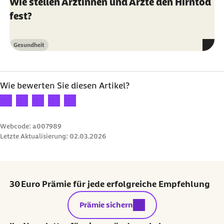
Wie stellen Ärztinnen und Ärzte den Hirntod
fest?
Gesundheit
Kategorie
Wie bewerten Sie diesen Artikel?
Ihre Bewertung: 1 Stern
Ihre Bewertung: 2 Sterne
Ihre Bewertung: 3 Sterne
Ihre Bewertung: 4 Sterne
Ihre Bewertung: 5 Sterne
Webcode: a007989
Letzte Aktualisierung:
02.03.2026
30 Euro Prämie für jede erfolgreiche Empfehlung
externer Link:
Prämie sichern