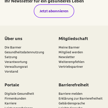
Ihr Newsletter für ein gesünderes Leben
Jetzt abonnieren
Über uns
Mitgliedschaft
Die Barmer
Meine Barmer
Gesundheitsdatennutzung
Mitglied werden
Satzung
Newsletter
externer Link:
Verantwortung
Weiterempfehlen
Verwaltungsrat
Vertriebspartner
Vorstand
Portale
Barrierefreiheit
Digitale Gesundheit
Barriere melden
Firmenkunden
Erklärung zur Barrierefreiheit
Karriere
Gebärdensprache
Leistungserbringer
Leichte Sprache