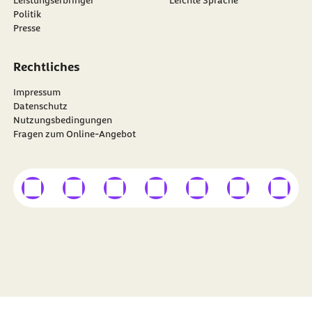
Politik
Presse
Rechtliches
Impressum
Datenschutz
Nutzungsbedingungen
Fragen zum Online-Angebot
externer Link
externer Link
externer Link
externer Link
externer Link
externer Link
externer
Besuchen Sie die
BARMER
auf