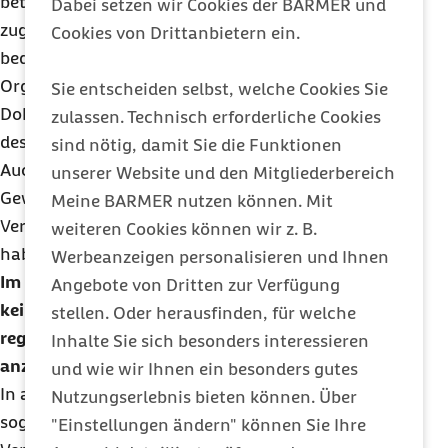
betroffene Person zu Lebzeiten einer Organspende
Dabei setzen wir Cookies der BARMER und
zugestimmt haben muss. Der Zusatz "erweitert"
Cookies von Drittanbietern ein.
bedeutet, dass auch die Angehörigen über einer
Organspende bestimmen können, wenn keine
Sie entscheiden selbst, welche Cookies Sie
Dokumentation über die Entscheidung der oder
zulassen. Technisch erforderliche Cookies
des Verstorbenen vorliegt.
sind nötig, damit Sie die Funktionen
Auch bei dieser Regelung dürfen nur Organe oder
unserer Website und den Mitgliederbereich
Gewebe entnommen werden, wenn der
Meine BARMER nutzen können. Mit
Verstorbene oder seine Angehörigen zugestimmt
weiteren Cookies können wir z. B.
haben.
Werbeanzeigen personalisieren und Ihnen
Im Unterschied zur Entscheidungslösung gibt es
Angebote von Dritten zur Verfügung
keine gesetzliche Vorschrift, Menschen
stellen. Oder herausfinden, für welche
regelmäßig Informationen über die Organspende
Inhalte Sie sich besonders interessieren
anzubieten.
und wie wir Ihnen ein besonders gutes
In allen anderen Ländern Europas gilt die
Nutzungserlebnis bieten können. Über
sogenannte
Widerspruchslösung
. Dort müssen
"Einstellungen ändern" können Sie Ihre