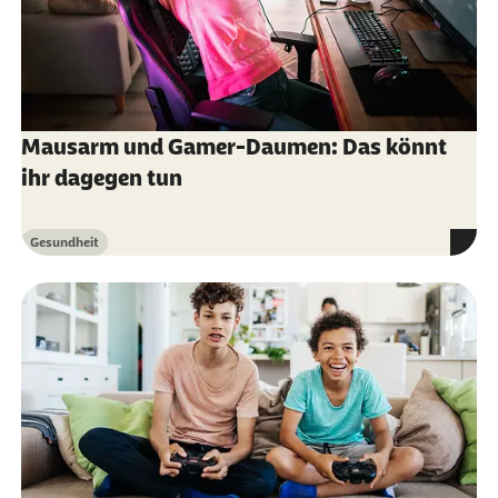
Jasmina Pluncevic Gligoroska & Sanja
Manchevska (Abruf vom 24.05.2022):
The
effect of physical activity on cognition -
physiological mechanisms
Mausarm und Gamer-Daumen: Das könnt
Gabriela Gan et al. (Abruf vom 24.05.2022):
ihr dagegen tun
The effect of physical activity on cognition -
physiological mechanisms
Gesundheit
Kategorie
Neurologen und Psychiater im Netz (Abruf vom
24.05.2022):
Sozialer Kontakt im Alltag
fördert menschliches Wohlbefinden