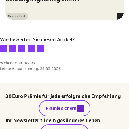
Gesundheit
Kategorie
Wie bewerten Sie diesen Artikel?
Ihre Bewertung: 1 Stern
Ihre Bewertung: 2 Sterne
Ihre Bewertung: 3 Sterne
Ihre Bewertung: 4 Sterne
Ihre Bewertung: 5 Sterne
Webcode: a008199
Letzte Aktualisierung:
23.03.2026
30 Euro Prämie für jede erfolgreiche Empfehlung
externer Link:
Prämie sichern
Ihr Newsletter für ein gesünderes Leben