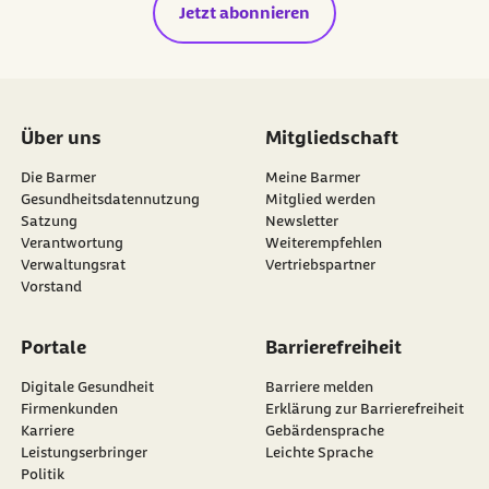
Jetzt abonnieren
Über uns
Mitgliedschaft
Die Barmer
Meine Barmer
Gesundheitsdatennutzung
Mitglied werden
Satzung
Newsletter
externer Link:
Verantwortung
Weiterempfehlen
Verwaltungsrat
Vertriebspartner
Vorstand
Portale
Barrierefreiheit
Digitale Gesundheit
Barriere melden
Firmenkunden
Erklärung zur Barrierefreiheit
Karriere
Gebärdensprache
Leistungserbringer
Leichte Sprache
Politik