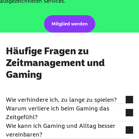
ausgezeichneten Services.
Mitglied werden
Häufige Fragen zu
Zeitmanagement und
Gaming
Wie verhindere ich, zu lange zu spielen?
Warum verliere ich beim Gaming das
Setze dir klare Zeitgrenzen und halte dich daran.
Zeitgefühl?
Feste Endzeiten helfen dir, die Kontrolle zu
Wie kann ich Gaming und Alltag besser
behalten.
Gaming kann sehr fesselnd sein. Dadurch nimmst
vereinbaren?
du Zeit weniger bewusst wahr, sie vergeht