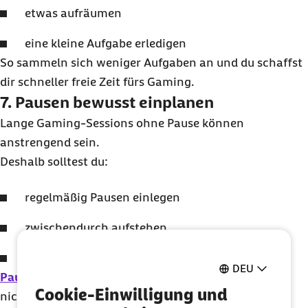
etwas aufräumen
eine kleine Aufgabe erledigen
So sammeln sich weniger Aufgaben an und du schaffst
dir schneller freie Zeit fürs Gaming.
7. Pausen bewusst einplanen
Lange Gaming-Sessions ohne Pause können
anstrengend sein.
Deshalb solltest du:
regelmäßig Pausen einlegen
zwischendurch aufstehen
bewusst abschalten
DEU
Pausen helfen dir
, konzentriert zu bleiben und dich
Cookie-Einwilligung und
nicht zu überlasten.