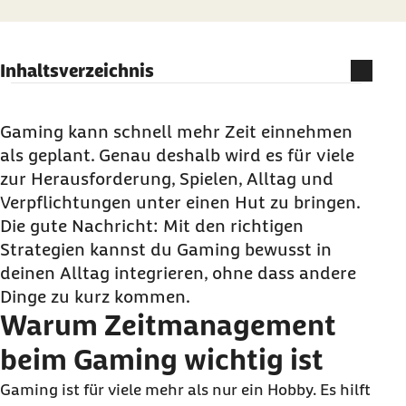
Inhaltsverzeichnis
Warum Zeitmanagement beim Gaming wichtig
ist
Gaming kann schnell mehr Zeit einnehmen
als geplant. Genau deshalb wird es für viele
Die wichtigsten Zeitmanagement-Methoden für
zur Herausforderung, Spielen, Alltag und
Gamer
Verpflichtungen unter einen Hut zu bringen.
Warum Struktur dein Gaming verbessert
Die gute Nachricht: Mit den richtigen
Wann Gaming problematisch werden kann
Strategien kannst du Gaming bewusst in
Nicht weniger spielen, sondern bewusster
deinen Alltag integrieren, ohne dass andere
Dinge zu kurz kommen.
Häufige Fragen zu Zeitmanagement und
Warum Zeitmanagement
Gaming
beim Gaming wichtig ist
Gaming ist für viele mehr als nur ein Hobby. Es hilft