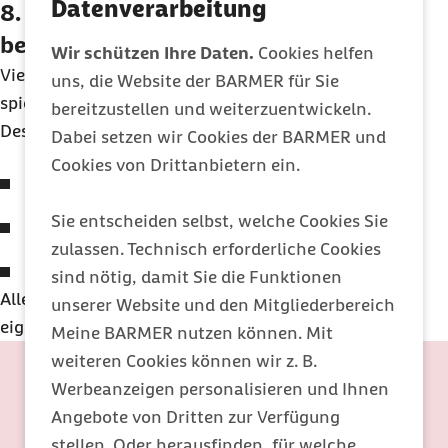
Datenverarbeitung
8. Den Überblick über deine Spielzeit
behalten
Wir schützen Ihre Daten.
Cookies helfen
Viele unterschätzen, wie viel Zeit sie tatsächlich
uns, die Website der BARMER für Sie
spielen.
bereitzustellen und weiterzuentwickeln.
Deshalb lohnt es sich:
Dabei setzen wir Cookies der BARMER und
Cookies von Drittanbietern ein.
deine Spielzeit bewusst wahrzunehmen
Sie entscheiden selbst, welche Cookies Sie
auf die Dauer zu achten
zulassen. Technisch erforderliche Cookies
dir klare Grenzen zu setzen
sind nötig, damit Sie die Funktionen
Allein das Bewusstsein hilft oft schon, besser mit der
unserer Website und den Mitgliederbereich
eigenen Zeit umzugehen.
Meine BARMER nutzen können. Mit
weiteren Cookies können wir z. B.
Werbeanzeigen personalisieren und Ihnen
Angebote von Dritten zur Verfügung
stellen. Oder herausfinden, für welche