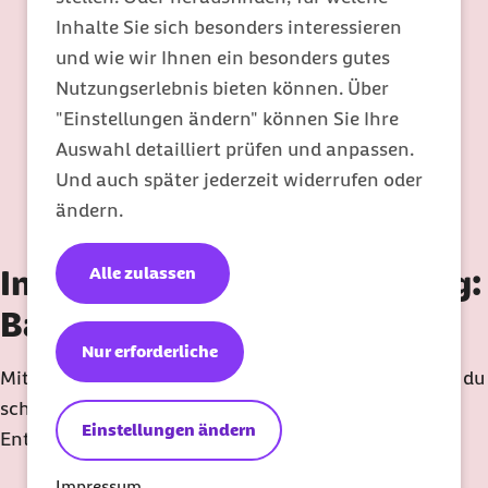
Inhalte Sie sich besonders interessieren
und wie wir Ihnen ein besonders gutes
Nutzungserlebnis bieten können. Über
"Einstellungen ändern" können Sie Ihre
Auswahl detailliert prüfen und anpassen.
Und auch später jederzeit widerrufen oder
ändern.
Alle zulassen
In 7 Tagen mehr Entspannung:
Barmer-Meditationsguide
Nur erforderliche
Mit einfachen Übungen und praktischen Tipps lernst du
schnell die Grundlagen für Meditation,
Einstellungen ändern
Entschleunigung und besseren Schlaf.
Impressum