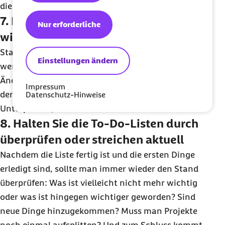
die Dringlichkeit vergeben.
7. Beschreiben Sie das To-Do so exakt
Nur erforderliche
wie möglich
Statt „Projekt beenden“ sollte man detaillierter
Einstellungen ändern
werden,
z. B.
Rechnungen auszahlen, letzte
Änderungen vornehmen
usw
. Man verliert nicht
Impressum
den Überblick und all diese Details sind wiederum
Datenschutz-Hinweise
Unterpunkte, die man dann abhaken kann.
8. Halten Sie die To-Do-Listen durch
überprüfen oder streichen aktuell
Nachdem die Liste fertig ist und die ersten Dinge
erledigt sind, sollte man immer wieder den Stand
überprüfen: Was ist vielleicht nicht mehr wichtig
oder was ist hingegen wichtiger geworden? Sind
neue Dinge hinzugekommen? Muss man Projekte