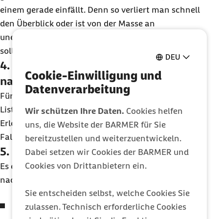
einem gerade einfällt. Denn so verliert man schnell
den Überblick oder ist von der Masse an
unerledigten Aufgaben ganz erschlagen. Die Liste
sollte kurz und knapp sein.
DEU
4. Sortieren Sie die To-Do-Listen
Cookie-Einwilligung und
nach Themen
Datenverarbeitung
Für jeden Lebensbereich sollte man eine eigene
Liste eröffnen: Arbeit, persönliche Ziele, Einkäufe,
Wir schützen Ihre Daten.
Cookies helfen
Erledigungen, Packliste für den Urlaub. Auf keinen
uns, die Website der BARMER für Sie
Fall private und berufliche Dinge vermischen.
bereitzustellen und weiterzuentwickeln.
5. Setzen Sie Prioritäten
Dabei setzen wir Cookies der BARMER und
Cookies von Drittanbietern ein.
Es empfiehlt sich, mehrere Listen zu schreiben, die
nach Dringlichkeit gestaffelt sind:
Sie entscheiden selbst, welche Cookies Sie
Die Jetzt-Liste:
Dinge, die noch heute erledigt
zulassen. Technisch erforderliche Cookies