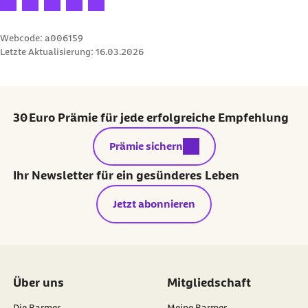
30 Euro Prämie für jede erfolgreiche Empfehlung
externer Link:
Prämie sichern
Ihr Newsletter für ein gesünderes Leben
Jetzt abonnieren
Über uns
Mitgliedschaft
Die Barmer
Meine Barmer
Gesundheitsdatennutzung
Mitglied werden
Satzung
Newsletter
externer Link:
Verantwortung
Weiterempfehlen
Verwaltungsrat
Vertriebspartner