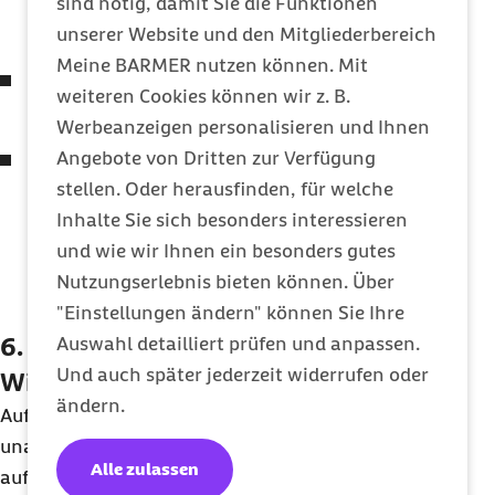
werden müssen. Im Idealfall sollten hier nicht
sind nötig, damit Sie die Funktionen
mehr als drei
To-Dos
stehen.
unserer Website und den Mitgliederbereich
Meine BARMER nutzen können. Mit
Die Bald-Liste:
Aufgaben, die noch ein wenig
weiteren Cookies können wir z. B.
Zeit haben, aber demnächst fällig sind.
Werbeanzeigen personalisieren und Ihnen
Angebote von Dritten zur Verfügung
Die Hat-noch-Zeit-Liste:
Auf diese Liste
stellen. Oder herausfinden, für welche
kommen Dinge, die wichtig sind, die aber
Inhalte Sie sich besonders interessieren
nicht in der nächsten Woche erledigt werden
und wie wir Ihnen ein besonders gutes
müssen – einfach alles, was einem so im Kopf
Nutzungserlebnis bieten können. Über
herumschwirrt. So werden auch langfristige
"Einstellungen ändern" können Sie Ihre
Aufgaben nicht vergessen.
6. Auf der To-Do-Liste kommt das
Auswahl detailliert prüfen und anpassen.
Und auch später jederzeit widerrufen oder
Wichtigste zuerst
ändern.
Auf jeder einzelnen Liste sollten die
unaufschiebbaren Dinge ganz oben
Alle zulassen
aufgeschrieben werden. Man kann auch Ziffern für