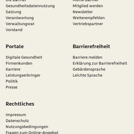
Vorstand
Portale
Barrierefreiheit
Digitale Gesundheit
Barriere melden
Firmenkunden
Erklärung zur Barrierefreiheit
Karriere
Gebärdensprache
Leistungserbringer
Leichte Sprache
Politik
Presse
Rechtliches
Impressum
Datenschutz
Nutzungsbedingungen
Fragen zum Online-Angebot
externer Link
externer Link
externer Link
externer Link
externer Link
externer Link
externer
Besuchen Sie die
BARMER
auf