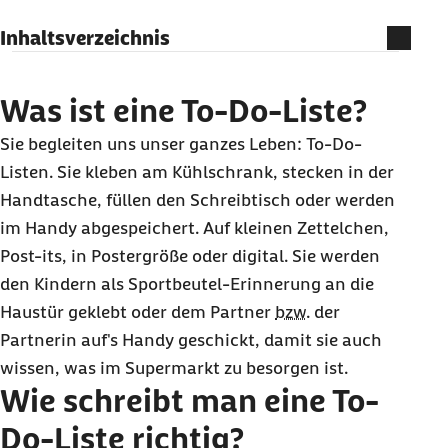
Inhaltsverzeichnis
Was ist eine To-Do-Liste?
Wie schreibt man eine To-Do-Liste richtig?
Was ist eine To-Do-Liste?
Sie begleiten uns unser ganzes Leben:
To-Do
-
Listen. Sie kleben am Kühlschrank, stecken in der
Handtasche, füllen den Schreibtisch oder werden
im
Handy
abgespeichert. Auf kleinen Zettelchen,
Post-its
, in Postergröße oder digital. Sie werden
den Kindern als Sportbeutel-Erinnerung an die
Haustür geklebt oder dem Partner
bzw.
der
Partnerin auf's
Handy
geschickt, damit sie auch
wissen, was im Supermarkt zu besorgen ist.
Wie schreibt man eine To-
Do-Liste richtig?