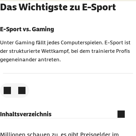
Das Wichtigste zu E-Sport
Karussell mit 3 Elementen
Element 1 von 3
E-Sport vs. Gaming
Unter Gaming fällt jedes Computerspielen. E-Sport ist
der strukturierte Wettkampf, bei dem trainierte Profis
gegeneinander antreten.
Zum vorigen Element
Zum nächsten Element
Inhaltsverzeichnis
Ist E-Sport ein Sport?
Ist E-Sport in Deutschland offiziell anerkannt?
Millionen schauen zu, es gibt Preisgelder im