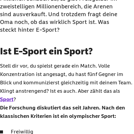
zweistelligen Millionenbereich, die Arenen
Was ist E-Sport eigentlich?
sind ausverkauft. Und trotzdem fragt deine
Was sind typische Benefits von E-Sport?
Oma noch, ob das wirklich Sport ist. Was
Welche Risiken hat E-Sport?
steckt hinter
E-Sport
?
Was ist ein E-Sportler?
Kein Profi? Kein Problem
Ist E-Sport ein Sport?
Dein Spielstand, deine Regeln
E-Sport als Leistungssport: Häufige Fragen und
Stell dir vor, du spielst gerade ein Match. Volle
Antworten
Konzentration ist angesagt, du hast fünf Gegner im
Blick und kommunizierst gleichzeitig mit deinem Team.
Klingt anstrengend? Ist es auch. Aber zählt das als
Sport
?
Die Forschung diskutiert das seit Jahren. Nach den
klassischen Kriterien ist ein olympischer Sport:
Freiwillig