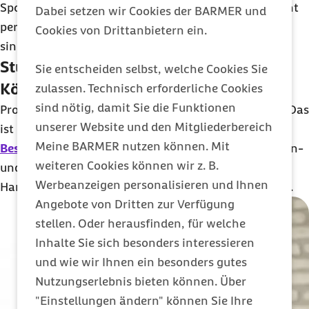
Sport hat auch echte Schattenseiten. Zocken ist nicht
Dabei setzen wir Cookies der BARMER und
per se schädlich, aber die Belastungen von E-Sports
Cookies von Drittanbietern ein.
sind sehr spezifisch.
Stundenlang sitzen belastet deinen
Sie entscheiden selbst, welche Cookies Sie
Körper
zulassen. Technisch erforderliche Cookies
sind nötig, damit Sie die Funktionen
Profis trainieren oft sechs bis zehn Stunden täglich. Das
unserer Website und den Mitgliederbereich
ist eine ordentliche Hausnummer.
Typische Gamer-
Meine BARMER nutzen können. Mit
Beschwerden
bei mangelndem Ausgleich sind Rücken-
weiteren Cookies können wir z. B.
und Nackenschmerzen, Überlastungsreaktionen an
Werbeanzeigen personalisieren und Ihnen
Handgelenken und Armen sowie Augenbeschwerden.
Angebote von Dritten zur Verfügung
stellen. Oder herausfinden, für welche
Inhalte Sie sich besonders interessieren
und wie wir Ihnen ein besonders gutes
Nutzungserlebnis bieten können. Über
"Einstellungen ändern" können Sie Ihre