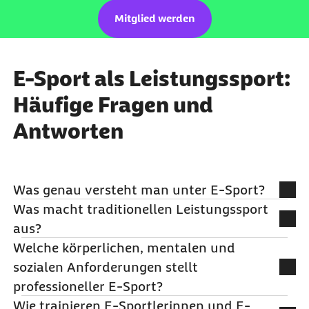
Mitglied werden
E-Sport als Leistungssport:
Häufige Fragen und
Antworten
Was genau versteht man unter E-Sport?
Was macht traditionellen Leistungssport
E-Sport bezeichnet organisierte Wettkämpfe im
aus?
digitalen Raum, bei denen echte Menschen nach
Welche körperlichen, mentalen und
festen Regeln und in Ligasystemen gegeneinander
Olympischer Sport wird durch sechs Merkmale
sozialen Anforderungen stellt
antreten. Anders als beim normalen Gaming, das
definiert: Er ist freiwillig, folgt klaren Regeln, ist
professioneller E-Sport?
jeder form- und zwanglos betreiben kann, geht es
auf Wettbewerb ausgerichtet und erfordert
Wie trainieren E-Sportlerinnen und E-
im E-Sport um professionelle Wettbewerbe. Die
besonderes Können. Außerdem spielt körperliche
Körperlich brauchen E-Sport-Profis eine