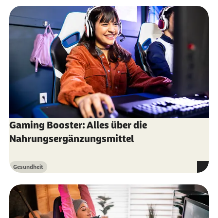
01.06.2026):
Was ist E-Sport?
Ismael Pedraza-Ramirez et al. (Abruf vom
01.06.2026):
The psychology of esports:
Trends, challenges, and future directions
Philipp Zimmer (Abruf vom 01.06.2026):
Zum
Einfluss von Ausdauer- und
Krafttrainingsreizen auf die kognitive
Leistungsfähigkeit unter besonderer
Gaming Booster: Alles über die
Berücksichtigung neuro-biologischer
Nahrungsergänzungsmittel
Faktoren
Thieme (Abruf vom 01.06.2026):
Übungen für
Gesundheit
Kategorie
gestresste Augen
WDR (Abruf vom 01.06.2026):
Mehr rechtliche
Klarheit für Vereine: eSport ist jetzt