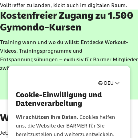
Volltreffer zu landen, kickt auch im digitalen Raum.
Kostenfreier Zugang zu 1.500
Gymondo-Kursen
Training wann und wo du willst: Entdecke Workout-
Videos, Trainingsprogramme und
Entspannungsübungen – exklusiv für Barmer Mitglieder
zwölf Monate kostenlos.
DEU
Gymondo entdecken
Cookie-Einwilligung und
Datenverarbeitung
Welche Risiken hat E-Sport?
Wir schützen Ihre Daten.
Cookies helfen
uns, die Website der BARMER für Sie
Jetzt kommt der Teil, den viele gern überspringen: E-
bereitzustellen und weiterzuentwickeln.