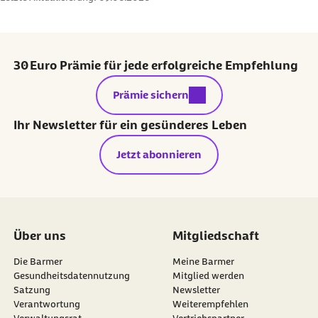
30 Euro Prämie für jede erfolgreiche Empfehlung
externer Link:
Prämie sichern
Ihr Newsletter für ein gesünderes Leben
Jetzt abonnieren
Über uns
Mitgliedschaft
Die Barmer
Meine Barmer
Gesundheitsdatennutzung
Mitglied werden
Satzung
Newsletter
externer Link:
Verantwortung
Weiterempfehlen
Verwaltungsrat
Vertriebspartner