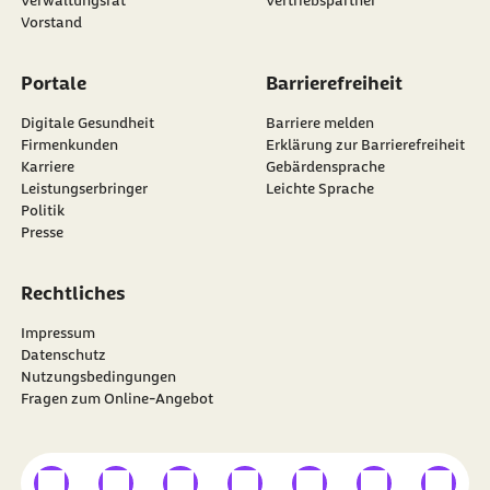
Vorstand
Portale
Barrierefreiheit
Digitale Gesundheit
Barriere melden
Firmenkunden
Erklärung zur Barrierefreiheit
Karriere
Gebärdensprache
Leistungserbringer
Leichte Sprache
Politik
Presse
Rechtliches
Impressum
Datenschutz
Nutzungsbedingungen
Fragen zum Online-Angebot
externer Link
externer Link
externer Link
externer Link
externer Link
externer Link
externer