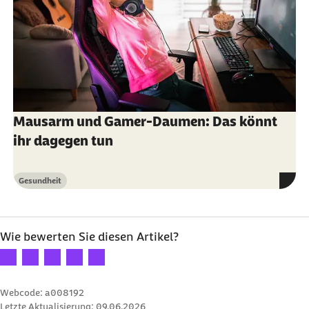
gemeinnützig
Mausarm und Gamer-Daumen: Das könnt
ihr dagegen tun
Gesundheit
Kategorie
Wie bewerten Sie diesen Artikel?
Ihre Bewertung: 1 Stern
Ihre Bewertung: 2 Sterne
Ihre Bewertung: 3 Sterne
Ihre Bewertung: 4 Sterne
Ihre Bewertung: 5 Sterne
Webcode: a008192
Letzte Aktualisierung:
09.06.2026