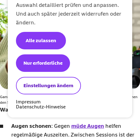
Auswahl detailliert prüfen und anpassen.
Und auch später jederzeit widerrufen oder
ändern.
Alle zulassen
Nur erforderliche
Einstellungen ändern
Gaming ist auf jeden Fall Leistungssport für deine Augen. Schenk ihnen zwischen
Impressum
den Sessions etwas Ruhe.
Datenschutz-Hinweise
Was hilft?
Augen schonen
: Gegen
müde Augen
helfen
regelmäßige Auszeiten. Zwischen Sessions ist der