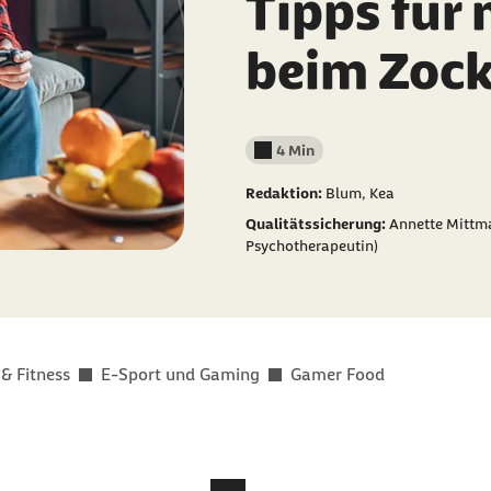
Tipps für
beim Zoc
4 Min
Lesedauer weniger als
Redaktion:
Blum, Kea
Qualitätssicherung:
Annette Mittma
Psychotherapeutin)
 & Fitness
E-Sport und Gaming
Gamer Food