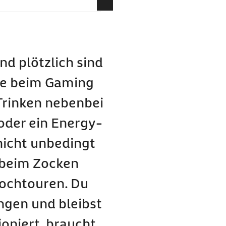
hlzeiten
d plötzlich sind
de beim Gaming
 Trinken nebenbei
 oder ein Energy-
 nicht unbedingt
 beim Zocken
Hochtouren. Du
 Gaming
ungen und bleibst
ioniert, braucht