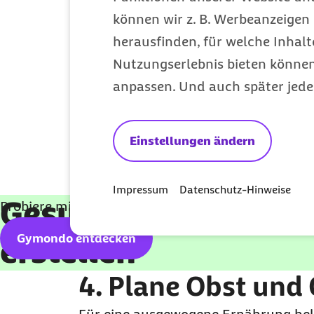
können wir z. B. Werbeanzeigen 
Gesund essen
muss nicht kompliziert
herausfinden, für welche Inhalt
Praktische Helfer für schnelle Mahlze
Nutzungserlebnis bieten können.
Tiefkühlgemüse
anpassen. Und auch später jede
vorgegarte Hülsenfrüchte aus D
Einstellungen ändern
rote Linsen
, die in etwa 15 Minu
Damit lassen sich auch ohne großen 
Impressum
Datenschutz-Hinweise
Gesund ernähren mi
Probiere mit Gymondo über 2.000 Rezepte aus und
Gymondo entdecken
erstellen
4. Plane Obst und