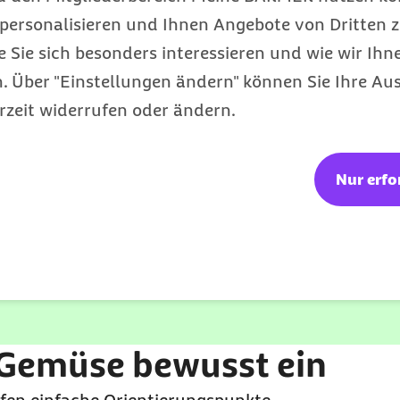
personalisieren und Ihnen Angebote von Dritten z
 sein.
e Sie sich besonders interessieren und wie wir Ihn
iten sind zum Beispiel:
 Über "Einstellungen ändern" können Sie Ihre Aus
rzeit widerrufen oder ändern.
ose oder Glas
Nur erfo
ten gar sind
Aufwand schnelle Gerichte zubereiten.
t Gymondo: Kostenf
 erreiche deine Ziele mit deinem individuellen E
 Gemüse bewusst ein