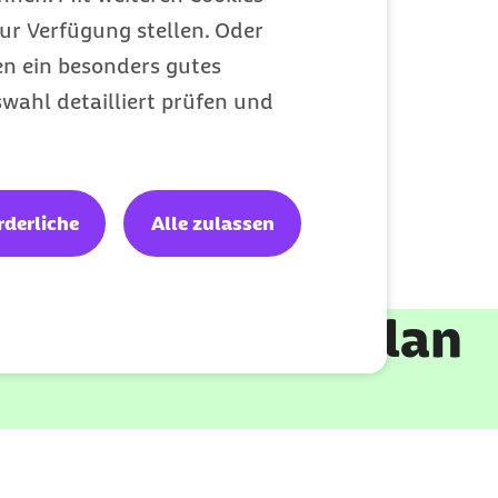
ur Verfügung stellen. Oder
en ein besonders gutes
wahl detailliert prüfen und
rderliche
Alle zulassen
rei Ernährungsplan
rnährungsplan.