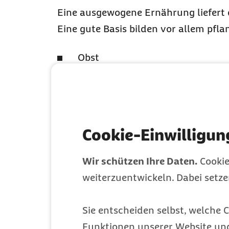
Eine ausgewogene Ernährung liefert
Eine gute Basis bilden vor allem pfla
Obst
Gemüse
Hülsenfrüchte
Cookie-Einwilligun
Vollkornprodukte
Wir schützen Ihre Daten.
Cookie
Kartoffeln
weiterzuentwickeln. Dabei setz
Ergänzt werden sie durch kleinere Me
Eier sowie Nüsse und Pflanzenöle.
Sie entscheiden selbst, welche C
3. Mach es dir ein
Funktionen unserer Website un