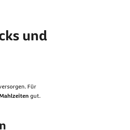
cks und
versorgen. Für
 Mahlzeiten
gut.
en