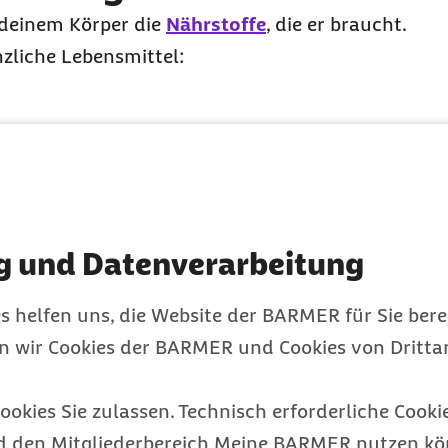
 deinem Körper die
Nährstoffe
, die er braucht.
nzliche Lebensmittel:
g und Datenverarbeitung
s helfen uns, die Website der BARMER für Sie bere
en wir Cookies der BARMER und Cookies von Drittan
ngen tierischer Lebensmittel wie Milchprodukte, F
ookies Sie zulassen. Technisch erforderliche Cookie
fach in der Küche
d den Mitgliederbereich Meine BARMER nutzen kön