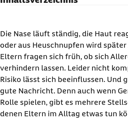
Können Babys schon Allergien haben?
Wie hoch ist das Allergierisiko bei Kindern?
Kann man das Allergierisiko testen lassen?
Die Nase läuft ständig, die Haut rea
Schützt Muttermilch vor Allergien?
oder aus Heuschnupfen wird später
Macht zu viel Hygiene Kinder anfälliger?
Eltern fragen sich früh, ob sich Alle
So können Eltern ihr Kind vor Allergien schütz
verhindern lassen. Leider nicht kom
Was Eltern nicht tun müssen
Häufige Fragen und Antworten zur Vorbeugung
Risiko lässt sich beeinflussen. Und g
gute Nachricht. Denn auch wenn Ge
Rolle spielen, gibt es mehrere Stell
denen Eltern im Alltag etwas tun k