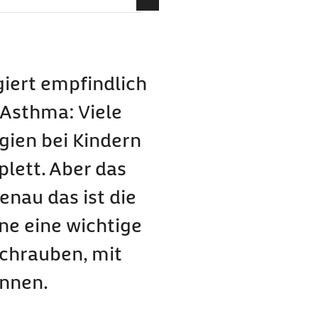
giert empfindlich
 Asthma: Viele
rgien bei Kindern
en
plett. Aber das
 von Allergien
enau das ist die
ne eine wichtige
schrauben, mit
önnen.