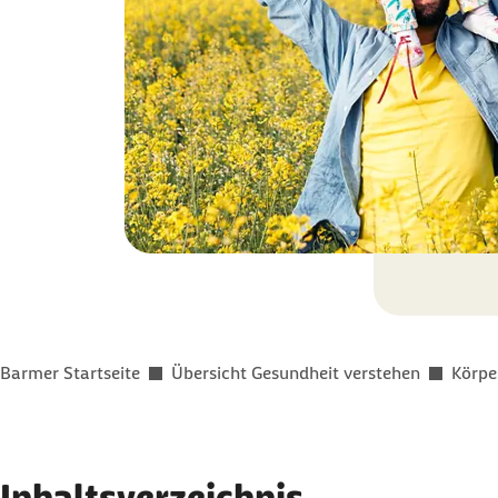
Sie befinden sich hier:
Barmer Startseite
Übersicht Gesundheit verstehen
Körpe
Inhaltsverzeichnis