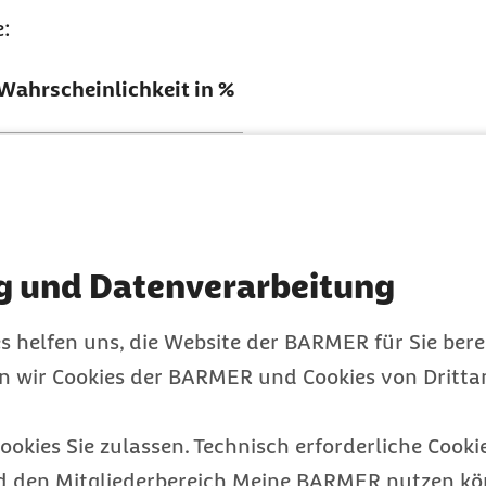
e:
Wahrscheinlichkeit in %
0 bis 15 %
20 bis 24 %
50 bis 60 %
60 bis 80 %
g und Datenverarbeitung
cht alles.
s helfen uns, die Website der BARMER für Sie bere
en wir Cookies der BARMER und Cookies von Drittan
ehandeln statt Sympt
gegen viele Allergien möglich
ookies Sie zulassen. Technisch erforderliche Cookie
 langfristig verringern
d den Mitgliederbereich Meine BARMER nutzen kön