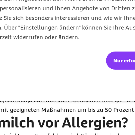
ch die Barmer
personalisieren und Ihnen Angebote von Dritten z
e Sie sich besonders interessieren und wie wir Ihn
lergierisiko testen 
 Über "Einstellungen ändern" können Sie Ihre Aus
rzeit widerrufen oder ändern.
viduelle Allergierisiko eines Kindes genau vorhersag
engeschichte.
Nur erfo
eränderlich. Prof. Karl-Christian Bergmann erklärt
erändern es." Bekannt ist zum Beispiel, dass
Rauc
nderungen beim Embryo hervorrufen und das Asth
 möglich. Sonja Lämmel vom Deutschen Allergie- 
ko mit geeigneten Maßnahmen um bis zu 50 Prozent
ilch vor Allergien?