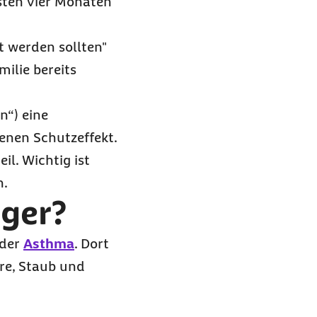
sten vier Monaten
t werden sollten"
ilie bereits
en“)
eine
enen Schutzeffekt.
il. Wichtig ist
n.
iger?
oder
Asthma
. Dort
re, Staub und