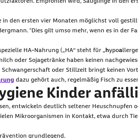
utzfaktoren. Empfohlen wird, Säuglinge in den er
in den ersten vier Monaten möglichst voll gestill
Bergmann. "Dies gilt umso mehr, wenn es in der Fam
 spezielle HA-Nahrung
(„HA“ steht für „
h
ypo
a
llerg
smilch oder Sojagetränke haben keinen nachgewies
 Schwangerschaft oder Stillzeit bringt keinen Vorte
hrung
dazu gehört auch, regelmäßig Fisch zu esse
ygiene Kinder anfäll
sen, entwickeln deutlich seltener Heuschnupfen 
ielen Mikroorganismen in Kontakt, etwa durch Tie
prävention grundlegend.