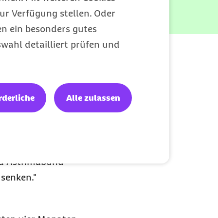
ur Verfügung stellen. Oder
en ein besonders gutes
lassen?
wahl detailliert prüfen und
t, gibt es nicht.
rderliche
Alle zulassen
: "Umwelteinflüsse
hen
in der
marisiko steigern
und Asthmabund
 senken."