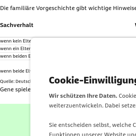
Die familiäre Vorgeschichte gibt wichtige Hinweis
Sachverhalt
wenn kein Elternteil allergisch ist
wenn ein Elternteil allergisch ist
wenn beiden Elternteile allergisch sind
wenn beide Elternteile allergisch mit derselben Allergie sind
Cookie-Einwilligun
Quelle: Deutscher Allergie- und Asthmabund (DAAB)
Gene spielen also eine große Rolle, aber sie sind ni
Wir schützen Ihre Daten.
Cookie
weiterzuentwickeln. Dabei setz
Allergie b
Hyposensibilisierung 
Jetzt informieren
Sie entscheiden selbst, welche C
Kann Allergiesymptome
Funktionen unserer Website un