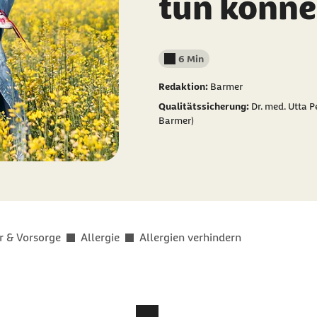
tun könn
6 Min
Lesedauer weniger als
Redaktion:
Barmer
Qualitätssicherung:
Dr. med. Utta P
Barmer)
r & Vorsorge
Allergie
Allergien verhindern