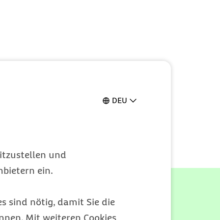
DEU
itzustellen und
bietern ein.
ome lindern
s sind nötig, damit Sie die
nen. Mit weiteren Cookies