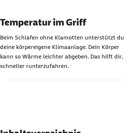
Karussell mit 3 Elementen
Element 1 von 3
Temperatur im Griff
Beim Schlafen ohne Klamotten unterstützt du
deine körpereigene Klimaanlage. Dein Körper
kann so Wärme leichter abgeben. Das hilft dir,
schneller runterzufahren.