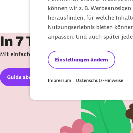
Trial-and-Error
: Fühlt sich’s un
können wir z. B. Werbeanzeigen 
Klamotten geschlafen. Gib dir ei
herausfinden, für welche Inhalt
ist.
Nutzungserlebnis bieten können.
In 7 Tagen mehr En
anpassen. Und auch später jede
Mit einfachen Übungen und praktischen Tipps lern
Einstellungen ändern
Guide abonnieren
Impressum
Datenschutz-Hinweise