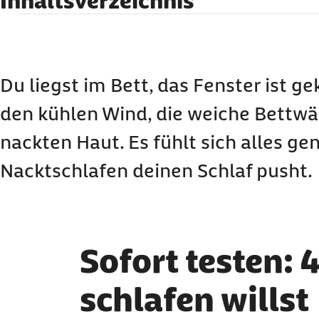
Inhaltsverzeichnis
Sofort testen: 4 Tipps, wenn du nackt schlafen 
Nackt schlafen: So beeinflusst es deinen Schlaf
Faktencheck: So gesund ist es, nackt zu schlaf
Du liegst im Bett, das Fenster ist ge
Aufgepasst: Darauf solltest du beim Nacktschl
den kühlen Wind, die weiche Bettwä
Nackt schlafen oder nicht nackt schlafen: Dei
nackten Haut. Es fühlt sich alles gen
Nackt schlafen: Häufige Fragen und Antworte
Nacktschlafen deinen Schlaf pusht.
Sofort testen: 
schlafen willst