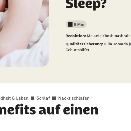
Sleep?
6 Min
Lesedauer weniger als
Redaktion:
Melanie Khoshmashrab (
Qualitätssicherung:
Julia Tomada (
Geburtshilfe)
dheit & Leben
Schlaf
Nackt schlafen
nefits auf einen