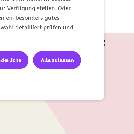
 deines Lebens in
ur Verfügung stellen. Oder
lafen dein Ding
en ein besonders gutes
wahl detailliert prüfen und
editationsguide
 und Meditation.
rderliche
Alle zulassen