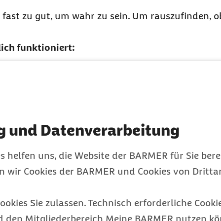
t fast zu gut, um wahr zu sein. Um rauszufinden, o
ich funktioniert:
t gleich komplett nackt schlafen. Du kannst zuer
auen, wie sich das anfühlt.
 du nackt schläfst, kommt deine Haut direkt mit 
g und Datenverarbeitung
olle sind atmungsaktiv, sie können Feuchtigkeit
as fühlt sich einfach angenehmer an.
s helfen uns, die Website der BARMER für Sie bere
en wir Cookies der BARMER und Cookies von Drittan
mm lieber eine leichte Decke dazu, statt direkt wie
r frei und du hast es trotzdem kuschelig und war
ookies Sie zulassen. Technisch erforderliche Cookie
d den Mitgliederbereich Meine BARMER nutzen kön