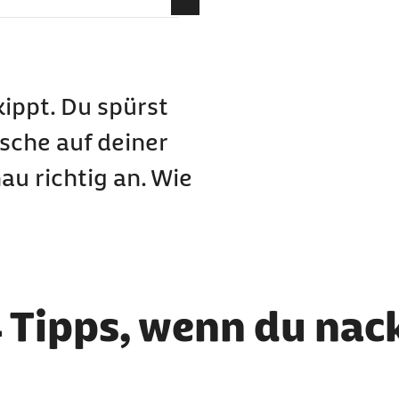
willst
en
kippt. Du spürst
afen achten
sche auf deiner
ne Entscheidung
au richtig an. Wie
n
4 Tipps, wenn du nac