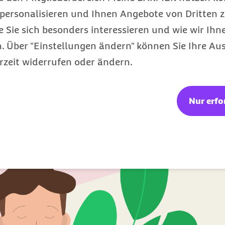
gewohnt an? Total normal. Du hast die längste Zeit
personalisieren und Ihnen Angebote von Dritten z
n paar Nächte, bevor du entscheidest, ob Nacktsch
e Sie sich besonders interessieren und wie wir Ihn
 Über "Einstellungen ändern" können Sie Ihre Aus
tspannung: Barmer M
rzeit widerrufen oder ändern.
st du schnell die Grundlagen für besseren Schlaf
Nur erfo