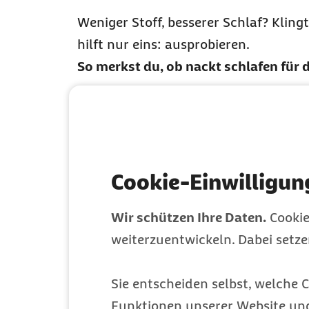
Weniger Stoff, besserer Schlaf? Kling
hilft nur eins: ausprobieren.
So merkst du, ob nackt schlafen für d
Langsam starten
: Du musst nich
ohne Unterhose schlafen
und sch
Hautfreundliches Setting
: Wenn
Cookie-Einwilligun
Kontakt. Materialien wie Baumw
vom Körper wegtransportieren. D
Wir schützen Ihre Daten.
Cookie
weiterzuentwickeln. Dabei setz
Warm bleiben
: Wird dir kalt, ni
anzuziehen. So bleibt dein Körpe
Sie entscheiden selbst, welche C
Funktionen unserer Website un