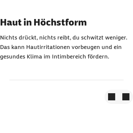
Element 3 von 3
Haut in Höchstform
Nichts drückt, nichts reibt, du schwitzt weniger.
Das kann Hautirritationen vorbeugen und ein
gesundes Klima im Intimbereich fördern.
Zum vorige
Zum 