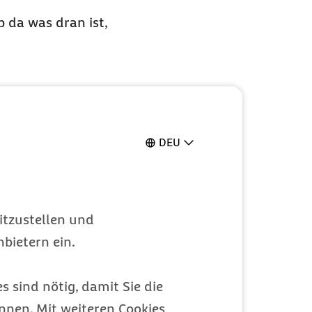
b da was dran ist,
st oben ohne oder
DEU
der Bettwäsche in
 aufnehmen und
itzustellen und
bietern ein.
der Kleidung
m.
s sind nötig, damit Sie die
nen. Mit weiteren Cookies