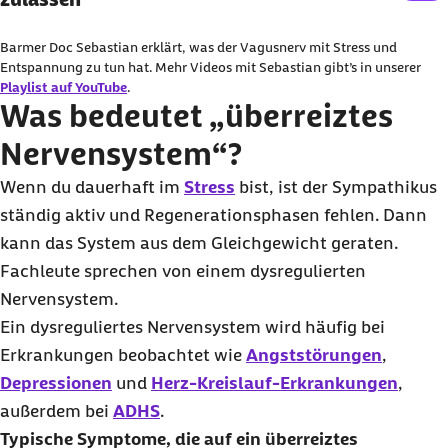
Sie können an dieser Stelle einstellen, alle externe
Barmer Doc Sebastian erklärt, was der Vagusnerv mit Stress und
Inhalte auf der Website anzeigen zu lassen.
Entspannung zu tun hat. Mehr Videos mit Sebastian gibt’s in unserer
Playlist auf YouTube
.
Ich bin damit einverstanden, dass personenbezogene
Was bedeutet „überreiztes
Daten an Drittplattform übermittelt werden. Mehr dazu
Nervensystem“?
in unserer
Datenschutzerklärung
.
Wenn du dauerhaft im
Stress
bist, ist der Sympathikus
ständig aktiv und Regenerationsphasen fehlen. Dann
kann das System aus dem Gleichgewicht geraten.
Fachleute sprechen von einem dysregulierten
Nervensystem.
Ein dysreguliertes Nervensystem wird häufig bei
Erkrankungen beobachtet wie
Angststörungen
,
Depressionen
und
Herz-Kreislauf-Erkrankungen
,
außerdem bei
ADHS
.
Typische Symptome, die auf ein überreiztes