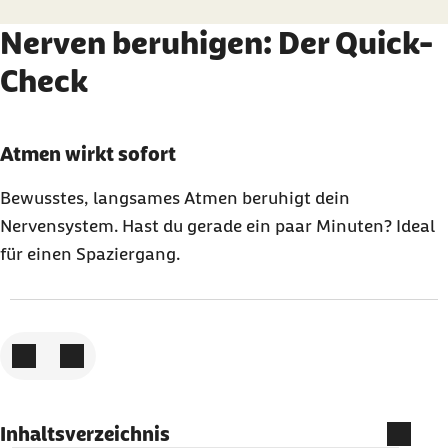
Nerven beruhigen: Der Quick-
Check
Karussell mit 3 Elementen
Element 1 von 3
Atmen wirkt sofort
Bewusstes, langsames Atmen beruhigt dein
Nervensystem. Hast du gerade ein paar Minuten? Ideal
für einen Spaziergang.
Zum vorigen Element
Zum nächsten Element
Inhaltsverzeichnis