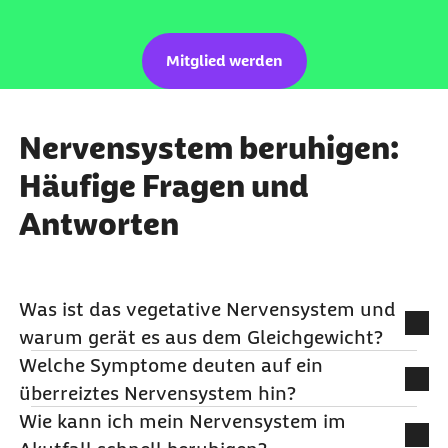
Mitglied werden
Nervensystem beruhigen:
Häufige Fragen und
Antworten
Was ist das vegetative Nervensystem und
warum gerät es aus dem Gleichgewicht?
Welche Symptome deuten auf ein
Das vegetative Nervensystem arbeitet
überreiztes Nervensystem hin?
automatisch im Hintergrund und reguliert
Wie kann ich mein Nervensystem im
lebenswichtige Funktionen wie Herzschlag,
Ein aus der Balance geratenes Nervensystem