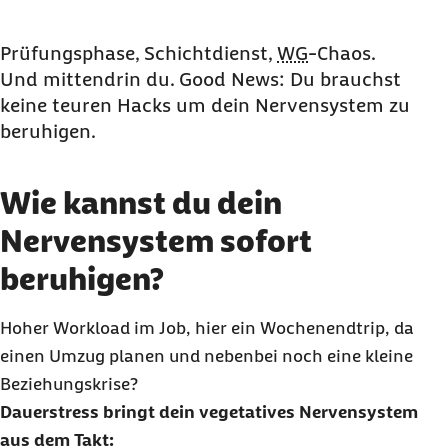
Wie kannst du dein Nervensystem sofort
beruhigen?
Prüfungsphase, Schichtdienst,
WG
-Chaos.
Und mittendrin du. Good News: Du brauchst
Wie bleibt dein Nervensystem langfristig in
keine teuren
Hacks
um dein Nervensystem zu
Balance?
beruhigen.
Was ist das vegetative Nervensystem?
Was bedeutet „überreiztes Nervensystem“?
Wie kannst du dein
Wann solltest du zum Arzt oder zur Ärztin?
Nervensystem sofort
Fazit: Mit kleinen Schritten zu mehr Ruhe und
Balance
beruhigen?
Nervensystem beruhigen: Häufige Fragen und
Antworten
Hoher
Workload
im Job, hier ein Wochenendtrip, da
einen Umzug planen und nebenbei noch eine kleine
Beziehungskrise?
Dauerstress bringt dein vegetatives Nervensystem
aus dem Takt: