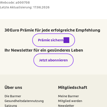
Your Nervous System
Webcode: a000708
Letzte Aktualisierung:
17.06.2026
Svetlana Blitshteyn (Abruf vom 08.06.2026):
Dysautonomia: a common comorbidity of
systemic disease
30 Euro Prämie für jede erfolgreiche Empfehlung
externer Link:
Prämie sichern
Ihr Newsletter für ein gesünderes Leben
Jetzt abonnieren
Über uns
Mitgliedschaft
Die Barmer
Meine Barmer
Gesundheitsdatennutzung
Mitglied werden
Satzung
Newsletter