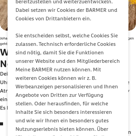
bereitzustellen und weiterzuentwickeln.
Dabei setzen wir Cookies der BARMER und
Cookies von Drittanbietern ein.
Sie entscheiden selbst, welche Cookies Sie
Johanniskraut & Co. werden oft diskutiert, wenn es ums Nervensystem beruhigen
zulassen. Technisch erforderliche Cookies
geht. Klare Belege fehlen aber. Daher: immer mit Arzt oder Ärztin abklären.
Was ist das vegetative
sind nötig, damit Sie die Funktionen
unserer Website und den Mitgliederbereich
Nervensystem?
Meine BARMER nutzen können. Mit
Dein vegetatives Nervensystem arbeitet rund um die
weiteren Cookies können wir z. B.
Uhr. Zum Beispiel steuert es deinen Herzschlag, deine
Werbeanzeigen personalisieren und Ihnen
Atmung und deinen Stoffwechsel, ohne dass du aktiv
Angebote von Dritten zur Verfügung
eingreifst.
stellen. Oder herausfinden, für welche
Es besteht aus zwei Gegenspielern:
Inhalte Sie sich besonders interessieren
und wie wir Ihnen ein besonders gutes
Sympathikus
: Das ist der Teil, der deinen Körper
Nutzungserlebnis bieten können. Über
hauptsächlich aktiviert und für Höchstleistungen