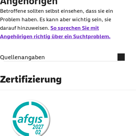
Angehörigen
Betroffene sollten selbst einsehen, dass sie ein
Problem haben. Es kann aber wichtig sein, sie
darauf hinzuweisen.
So sprechen Sie mit
Angehörigen richtig über ein Suchtproblem.
Quellenangaben
Literatur
Zertifizierung
Flassbeck, J. (2010). Co-Abhängigkeit.
Diagnose, Ursachen und Therapie für
externer Link:
Angehörige von Suchtkranken. Stuttgart:
Klett-Cotta.
Flassbeck, J. (2014). Ich will mein Leben
zurück! Selbsthilfe für Angehörige von