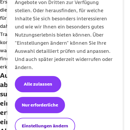
Erschöpfung und Bitterkeit sind Ansatzpunkte für
Angebote von Dritten zur Verfügung
die Betroffenen, anhand derer sie ein Bewusstsein
stellen. Oder herausfinden, für welche
für die Problematik entwickeln können. Denn
Inhalte Sie sich besonders interessieren
dahinter verstecken sich eine angestaute
und wie wir Ihnen ein besonders gutes
Traurigkeit und die Wut, im Leben zu kurz zu
Nutzungserlebnis bieten können. Über
kommen. Entscheidend ist, die eigenen Gefühle
"Einstellungen ändern" können Sie Ihre
wahrzunehmen, einen Zugang zu sich selbst zu
Auswahl detailliert prüfen und anpassen.
finden und so die co-abhängige Sackgasse zu
Und auch später jederzeit widerrufen oder
erkennen.
ändern.
Auf Ihrem Informationsportal co-
abhaengig.de heißt es: „Einem
Alle zulassen
suchtkranken Menschen zu helfen, ist
eine Gratwanderung zwischen
Nur erforderliche
erforderlicher Unterstützung auf der
einen Seite sowie einer gesunden
Einstellungen ändern