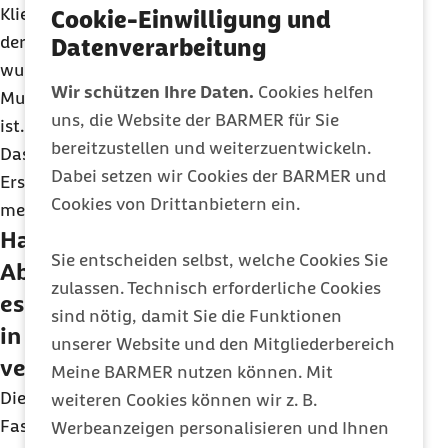
Klientin hat mal zu Beginn der Stunde erzählt, dass
Cookie-Einwilligung und
der Hund gestorben ist, der Ehemann rückfällig
Datenverarbeitung
wurde, das Kind den Arm gebrochen hat, die
Wir schützen Ihre Daten.
Cookies helfen
Mutter im Krankenhaus liegt und das Auto kaputt
uns, die Website der BARMER für Sie
ist. Dann sagte sie lächelnd, dass es ihr gut geht.
bereitzustellen und weiterzuentwickeln.
Das stimmte natürlich nicht. Sie war vor Sorge und
Dabei setzen wir Cookies der BARMER und
Erschöpfung wie betäubt und spürte sich gar nicht
Cookies von Drittanbietern ein.
mehr.
Habe ich als Betroffener einer Co-
Sie entscheiden selbst, welche Cookies Sie
Abhängigkeit trotzdem eine Chance,
zulassen. Technisch erforderliche Cookies
es selbst zu bemerken, wenn ich mich
sind nötig, damit Sie die Funktionen
in der Sucht meines Angehörigen
unserer Website und den Mitgliederbereich
verstrickt habe?
Meine BARMER nutzen können. Mit
Die Diskrepanz zwischen der äußerlich lächelnden
weiteren Cookies können wir z. B.
Fassade und der versteckten Not, die eigene
Werbeanzeigen personalisieren und Ihnen