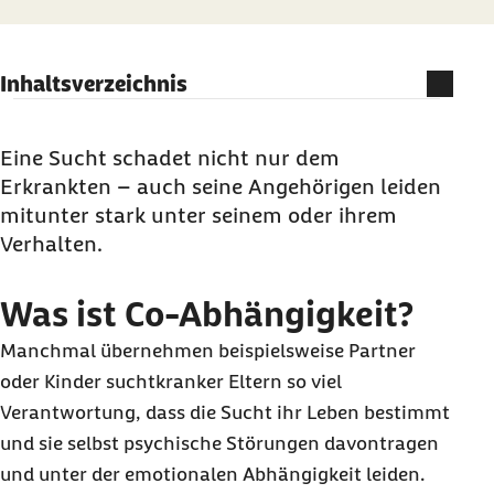
Inhaltsverzeichnis
Was ist Co-Abhängigkeit?
Sucht und Helferrolle von Angehörigen: Wege
Eine Sucht schadet nicht nur dem
aus der Co-Abhängigkeit
Erkrankten – auch seine Angehörigen leiden
mitunter stark unter seinem oder ihrem
Jens Flassbeck im Interview: Hilfreiche
Verhalten.
Unterstützung für die Betroffenen der Co-
Abhängigkeit
Was ist Co-Abhängigkeit?
Hinweis Co-Abhängigkeit: Umgang mit
süchtigen Angehörigen
Manchmal übernehmen beispielsweise Partner
oder Kinder suchtkranker Eltern so viel
Verantwortung, dass die Sucht ihr Leben bestimmt
und sie selbst psychische Störungen davontragen
und unter der emotionalen Abhängigkeit leiden.