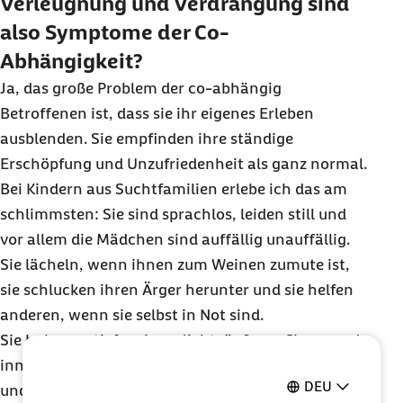
Verleugnung und Verdrängung sind
also Symptome der Co-
Abhängigkeit?
Ja, das große Problem der co-abhängig
Betroffenen ist, dass sie ihr eigenes Erleben
ausblenden. Sie empfinden ihre ständige
Erschöpfung und Unzufriedenheit als ganz normal.
Bei Kindern aus Suchtfamilien erlebe ich das am
schlimmsten: Sie sind sprachlos, leiden still und
vor allem die Mädchen sind auffällig unauffällig.
Sie lächeln, wenn ihnen zum Weinen zumute ist,
sie schlucken ihren Ärger herunter und sie helfen
anderen, wenn sie selbst in Not sind.
Sie haben es tief verinnerlicht, äußeres Chaos und
innere Alarmbereitschaft als Normalität zu sehen
DEU
und sich so zu geben, als wenn nichts wäre. Eine