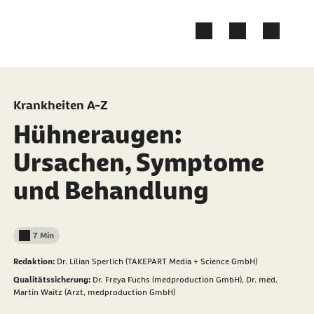
Zum Kontakt Knopf springen
Zum Seiteninhalt springen
Krankheiten A-Z
Hühneraugen:
Ursachen, Symptome
und Behandlung
7 Min
Lesedauer weniger als
Redaktion:
Dr. Lilian Sperlich (TAKEPART Media + Science GmbH)
Qualitätssicherung:
Dr. Freya Fuchs (medproduction GmbH),
Dr. med.
Martin Waitz (Arzt, medproduction GmbH)