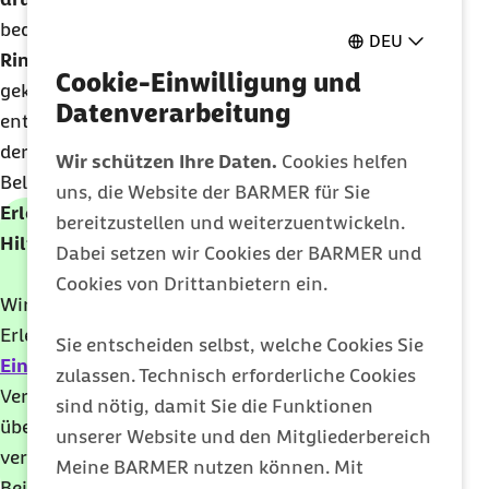
bequemere auszutauschen.
DEU
Ringförmige Pflaster
, die auf die Hühneraugen
Cookie-Einwilligung und
geklebt werden, helfen kurzfristig, die Stelle zu
Datenverarbeitung
entlasten.
Schuheinlagen
können Fehlstellungen
der Zehen und Füße korrigieren und damit falsche
Wir schützen Ihre Daten.
Cookies helfen
Belastungen lindern.
uns, die Website der BARMER für Sie
Erleichterung durch orthopädische Einlagen und
bereitzustellen und weiterzuentwickeln.
Hilfsmittel
Dabei setzen wir Cookies der BARMER und
Cookies von Drittanbietern ein.
Wir sorgen dafür, dass Sie im Falle des Falles
Erleichterung durch
orthopädische
Sie entscheiden selbst, welche Cookies Sie
Einlagen
finden. Unsere zahlreichen
zulassen. Technisch erforderliche Cookies
Vertragspartner beraten Sie gerne hierzu. Zudem
sind nötig, damit Sie die Funktionen
übernimmt die Barmer die Kosten für
unserer Website und den Mitgliederbereich
vertragsärztlich verordnete
Heilmittel
wie zum
Meine BARMER nutzen können. Mit
Beispiel Podologie.