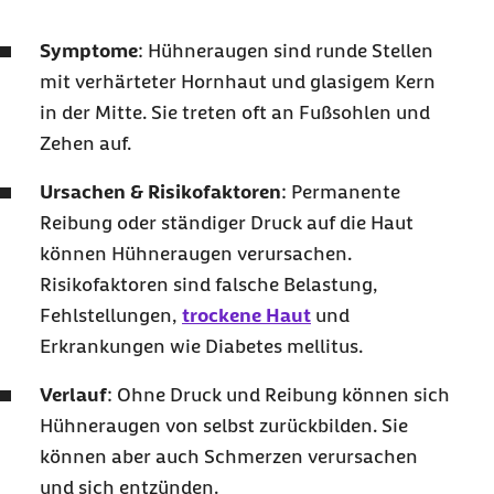
Vorbeugung: Was kann ich tun, damit keine
Symptome
: Hühneraugen sind runde Stellen
Hühneraugen entstehen?
mit verhärteter Hornhaut und glasigem Kern
Hilfreiche Links
in der Mitte. Sie treten oft an Fußsohlen und
Zehen auf.
Ursachen & Risikofaktoren
: Permanente
Reibung oder ständiger Druck auf die Haut
können Hühneraugen verursachen.
Risikofaktoren sind falsche Belastung,
Fehlstellungen,
trockene Haut
und
Erkrankungen wie Diabetes mellitus.
Verlauf
: Ohne Druck und Reibung können sich
Hühneraugen von selbst zurückbilden. Sie
können aber auch Schmerzen verursachen
und sich entzünden.