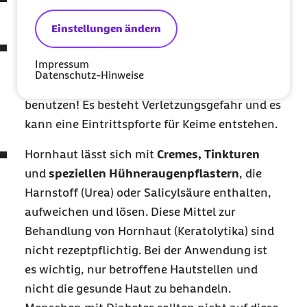
aufzuweichen.
Einstellungen ändern
Mit einem
Bimsstein
kann das Hühnerauge
Impressum
vorsichtig abgetragen werden. Wichtig: keine
Datenschutz-Hinweise
scharfen Messer, Hobel oder Ähnliches
benutzen! Es besteht Verletzungsgefahr und es
kann eine Eintrittspforte für Keime entstehen.
Hornhaut lässt sich mit
Cremes, Tinkturen
und
speziellen Hühneraugenpflastern
, die
Harnstoff (Urea) oder Salicylsäure enthalten,
aufweichen und lösen. Diese Mittel zur
Behandlung von Hornhaut (Keratolytika) sind
nicht rezeptpflichtig. Bei der Anwendung ist
es wichtig, nur betroffene Hautstellen und
nicht die gesunde Haut zu behandeln.