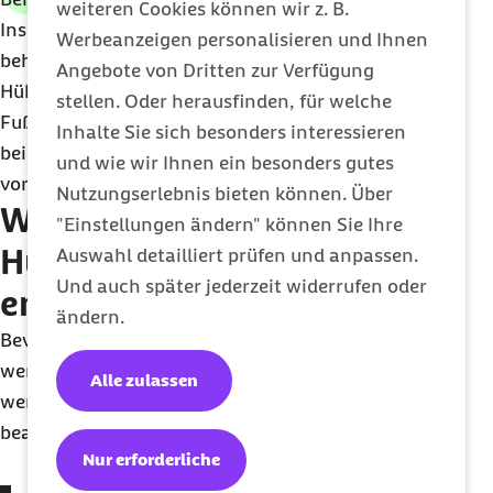
weiteren Cookies können wir z. B.
Insgesamt ist es wichtig, die Beschwerden zu
Werbeanzeigen personalisieren und Ihnen
beheben und zu verhindern, dass sich neue
Angebote von Dritten zur Verfügung
Hühneraugen bilden. Geschulte Fachkräfte für
stellen. Oder herausfinden, für welche
Fußpflege (Podologinnen und Podologen) helfen
Inhalte Sie sich besonders interessieren
bei der Behandlung von Hühneraugen und der
und wie wir Ihnen ein besonders gutes
vorbeugenden Pflege.
Nutzungserlebnis bieten können. Über
Wie kann ich ein
"Einstellungen ändern" können Sie Ihre
Hühnerauge selbst
Auswahl detailliert prüfen und anpassen.
Und auch später jederzeit widerrufen oder
entfernen?
ändern.
Bevor kleine, flache Hühneraugen entfernt
werden, muss der permanente Reiz beseitigt
Alle zulassen
werden. Ist das der Fall, gibt es Folgendes zu
beachten:
Nur erforderliche
Fußbäder
helfen, Hornhaut und Hühneraugen