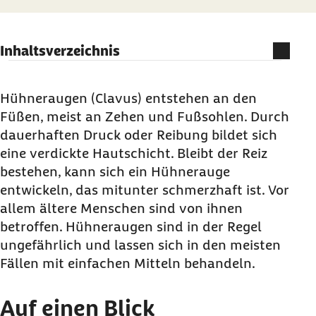
Inhaltsverzeichnis
Auf einen Blick
Was sind Hühneraugen?
Hühneraugen (Clavus) entstehen an den
Füßen, meist an Zehen und Fußsohlen. Durch
Welche Symptome verursachen Hühneraugen?
dauerhaften Druck oder Reibung bildet sich
Ursachen: Warum und wodurch bilden sich
eine verdickte Hautschicht. Bleibt der Reiz
Hühneraugen?
bestehen, kann sich ein Hühnerauge
Diagnostik: Wie werden Hühneraugen
entwickeln, das mitunter schmerzhaft ist. Vor
festgestellt?
allem ältere Menschen sind von ihnen
betroffen. Hühneraugen sind in der Regel
Therapie: Wie lassen sich Hühneraugen
ungefährlich und lassen sich in den meisten
behandeln?
Fällen mit einfachen Mitteln behandeln.
Wie kann ich ein Hühnerauge selbst entfernen?
Wann sollte ich bei einem Hühnerauge zum
Auf einen Blick
Arzt?