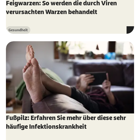
Feigwarzen: So werden die durch Viren
Pschyrembel online (Abruf vom 03.06.2022):
verursachten Warzen behandelt
Clavus
Schuh, A., Hönle, W. (2007) (Abruf vom
Gesundheit
Kategorie
08.06.2022): Wegcremen, abhobeln oder
vereisen? doi: 10.1007/BF03371456.
Wörterbuch medizinischer Fachbegriffe
(DUDEN, 2021)(Abruf vom 11.07.2022)
Fußpilz: Erfahren Sie mehr über diese sehr
häufige Infektionskrankheit