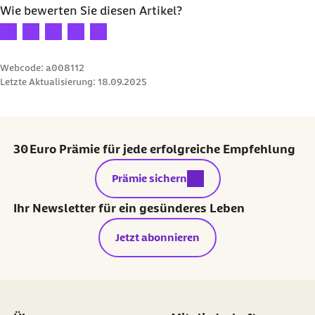
Wie bewerten Sie diesen Artikel?
Ihre Bewertung: 1 Stern
Ihre Bewertung: 2 Sterne
Ihre Bewertung: 3 Sterne
Ihre Bewertung: 4 Sterne
Ihre Bewertung: 5 Sterne
Webcode: a008112
Letzte Aktualisierung:
18.09.2025
30 Euro Prämie für jede erfolgreiche Empfehlung
externer Link:
Prämie sichern
Ihr Newsletter für ein gesünderes Leben
Jetzt abonnieren