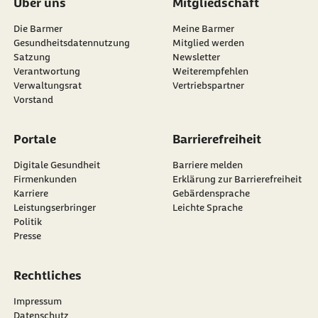
Über uns
Mitgliedschaft
Die Barmer
Meine Barmer
Gesundheitsdatennutzung
Mitglied werden
Satzung
Newsletter
externer Link:
Verantwortung
Weiterempfehlen
Verwaltungsrat
Vertriebspartner
Vorstand
Portale
Barrierefreiheit
Digitale Gesundheit
Barriere melden
Firmenkunden
Erklärung zur Barrierefreiheit
Karriere
Gebärdensprache
Leistungserbringer
Leichte Sprache
Politik
Presse
Rechtliches
Impressum
Datenschutz