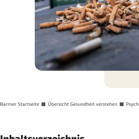
Sie befinden sich hier:
Barmer Startseite
Übersicht Gesundheit verstehen
Psych
Inhaltsverzeichnis