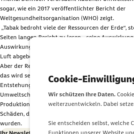
sogar, wie ein 2017 veröffentlichter Bericht der
Weltgesundheitsorganisation (WHO) zeigt.
„Tabak bedroht viele der Ressourcen der Erde“, s
Seiten langen Bericht zu lesen, „seine Auswirkung
Auswirkungen des Rauchs hinaus, den Tabakprod
Luft abgeben.“
Aber der Reihe nach. Welchen Einfluss das Rauch
das wird sehr gut deutlich, wenn man mal eine Zi
Cookie-Einwilligun
Entstehung bis zu ihrem Ende verfolgt. Grundsät
Wir schützen Ihre Daten.
Cookie
Umweltschäden dabei nämlich dreiteilen: in Schäd
weiterzuentwickeln. Dabei setz
Produktion entstehen, in Schäden, die beim Rauc
Schäden, die Zigaretten noch verursachen, nachd
Sie entscheiden selbst, welche C
wurden.
Funktionen unserer Website un
Ihr Newsletter für ein gesünderes Leben