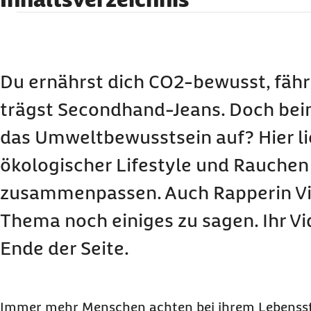
Schlechte Umweltbilanz: Laut WHO bedroht Ta
Erde
Welche Umweltschäden die Produktion von Ta
Du ernährst dich CO2-bewusst, fähr
Für eineinhalb Zigaretten Stangen wird ein Baum gefällt
trägst Secondhand-Jeans. Doch be
Die Tabakproduktion verbraucht und verunreinigt viel W
Schlecht für die Luft: Tabak sorgt für jeden Menge Emiss
das Umweltbewusstsein auf? Hier li
Da liegt was in der Luft: Wie der Konsum von 
ökologischer Lifestyle und Rauchen
Nichts als Müll: Reste von Zigaretten sind nich
auch gefährlich
zusammenpassen. Auch Rapperin Vi
Giftstoffe und Mikroplastik setzen der Umwelt zu
Thema noch einiges zu sagen. Ihr V
Visa Vie klärt auf: Wie schlimm ist Rauchen f
Ende der Seite.
Immer mehr Menschen achten bei ihrem Lebenssti