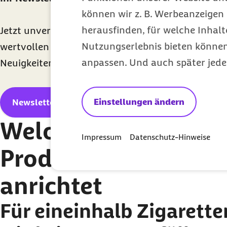
können wir z. B. Werbeanzeigen 
herausfinden, für welche Inhalt
Jetzt unverbindlich anmelden und monatlich Ge
Nutzungserlebnis bieten können.
wertvollen Tipps erhalten und über exklusive Bar
anpassen. Und auch später jede
Neuigkeiten informiert werden.
Einstellungen ändern
Newsletter abonnieren
Welche Umweltschä
Impressum
Datenschutz-Hinweise
Produktion von Tab
anrichtet
Für eineinhalb Zigarett