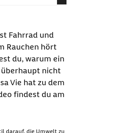
bak viele Ressourcen der
bak anrichtet
st Fahrrad und
im Rauchen hört
asser
ionen
est du, warum ein
Zigaretten verschmutzt
 überhaupt nicht
t nur nervig, sondern
sa Vie hat zu dem
ideo findest du am
ür die Umwelt?
l darauf, die Umwelt zu