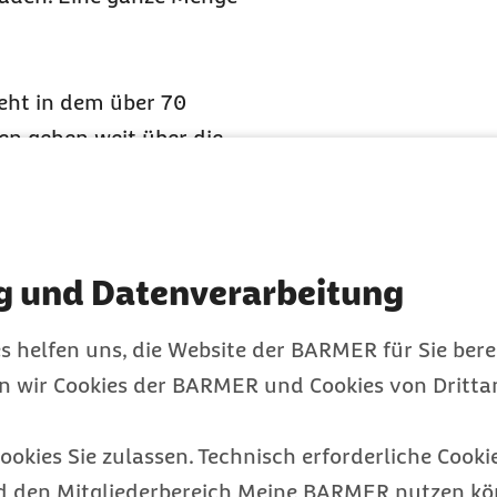
teht in dem über 70
en gehen weit über die
ukte beim Konsum in die
en auf die Umwelt hat,
garette von ihrer
g und Datenverarbeitung
zlich kann man die
s helfen uns, die Website der BARMER für Sie bere
en, die bei der
en wir Cookies der BARMER und Cookies von Drittan
hen entstehen, und in
em sie längst geraucht
ookies Sie zulassen. Technisch erforderliche Cookie
d den Mitgliederbereich Meine BARMER nutzen kön