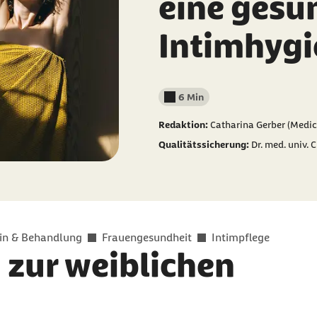
eine gesu
Intimhygi
6 Min
Lesedauer weniger als
Redaktion:
Catharina Gerber (Medic
Qualitätssicherung:
Dr. med. univ. 
in & Behandlung
Frauengesundheit
Intimpflege
 zur weiblichen