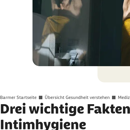
Sie befinden sich hier:
Barmer Startseite
Übersicht Gesundheit verstehen
Mediz
Drei wichtige Fakten
Intimhygiene