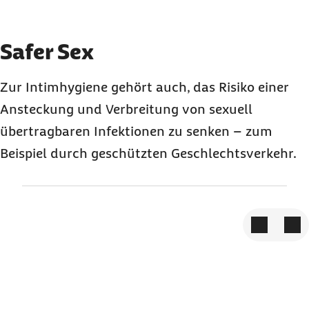
Element 3 von 3
Safer Sex
Zur Intimhygiene gehört auch, das Risiko einer
Ansteckung und Verbreitung von sexuell
übertragbaren Infektionen zu senken – zum
Beispiel durch geschützten Geschlechtsverkehr.
Zum vorige
Zum 