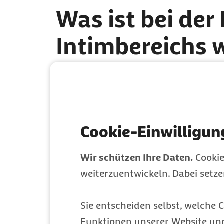
Was ist bei der
Intimbereichs 
Faktoren wie Feuchtigkeit, Schwitze
können dafür sorgen, dass sich vers
unangenehmen Körpergeruch und lästi
wichtig. Dabei gilt: Weniger ist mehr
Cookie-Einwilligun
sehr empfindlich.
Fünf wichtige Tipp
Wir schützen Ihre Daten.
Cookie
weiterzuentwickeln. Dabei setz
Verwenden Sie zur täglichen Int
Geschlechtsorgan der Frau)
aus
Sie entscheiden selbst, welche C
verzichten möchten, sollte es e
Funktionen unserer Website un