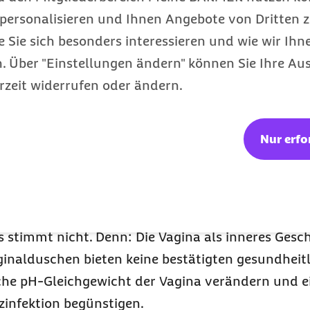
ei von Duftstoffen ist. Aggressive Seifen lassen Sie
personalisieren und Ihnen Angebote von Dritten z
a reizen, Irritationen hervorrufen und Beschwerde
e Sie sich besonders interessieren und wie wir Ihn
 Über "Einstellungen ändern" können Sie Ihre Aus
rzeit widerrufen oder ändern.
Intimbereichs
nur Ihre Hände
und verzichten Sie 
he Haut in diesem Bereich nicht zu reizen. Möch
cht auf Waschlappen verzichten, sollten Sie diese
Nur erfo
ung sorgfältig mit einem
sauberen Handtuch
trock
ülungen oder Vaginalduschen suggeriert, dass die
as stimmt nicht. Denn: Die Vagina als inneres Gesc
ginalduschen bieten keine bestätigten gesundheitl
che pH-Gleichgewicht der Vagina verändern und e
lzinfektion begünstigen.