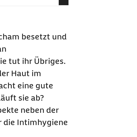
bereichs wichtig?
Scham besetzt und
?
an
enstruation zu
e tut ihr Übriges.
ygiene?
er Haut im
acht eine gute
äuft sie ab?
ekte neben der
r die Intimhygiene