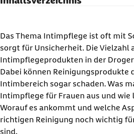
Inhaltsverzeichnis
Was ist bei der Reinigung und Pflege des Intim
Fünf wichtige Tipps zur Intimpflege bei Frauen
Wie oft ist Intimhygiene bei Frauen nötig?
Das Thema Intimpflege ist oft mit 
Kann Haarentfernung den Intimbereich reizen
sorgt für Unsicherheit. Die Vielzahl 
Was ist beim Toilettengang und während der M
beachten?
Intimpflegeprodukten in der Drogeri
Welche Rolle spielt die Kleidung bei der Intimh
Dabei können Reinigungsprodukte d
Die richtige Intimhygiene beim Sex
Intimbereich sogar schaden. Was m
Drei Tipps für eine gesunde Sexualhygiene
Intimpflege für Frauen aus und wie l
Was tun bei Irritationen im Intimbereich?
Worauf es ankommt und welche Asp
richtigen Reinigung noch wichtig fü
sind.