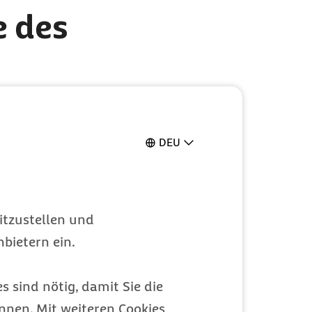
e des
 Schwankungen
ehren. Um einen
ge Reinigung
DEU
gebenden Haut, ist
auen
itzustellen und
bietern ein.
ußeres
ungsmittel
s sind nötig, damit Sie die
sgewogenen pH-Wert
nen. Mit weiteren Cookies