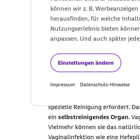
von 4,2 bis 5,6 sein, das zudem fr
können wir z. B. Werbeanzeigen 
liegen, da sie die Haut der Vulv
herausfinden, für welche Inhalt
Brennen auslösen können.
Nutzungserlebnis bieten können.
anpassen. Und auch später jede
Benutzen Sie zum Waschen des 
und Schwämme, um die empfindlic
Durchführung der Intimpflege ni
Einstellungen ändern
Tupfen Sie sich nach der Reinig
Impressum
Datenschutz-Hinweise
Die breite Auswahl an Vaginalsp
spezielle Reinigung erfordert. D
ein
selbstreinigendes Organ
. Va
Vielmehr können sie das natürli
Vaginalinfektion wie eine Hefepi