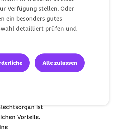
 besser links
ur Verfügung stellen. Oder
n wie
Juckreiz
und
en ein besonders gutes
wahl detailliert prüfen und
auf Waschlappen
ten Sie bei der
 täglich wechseln.
rderliche
Alle zulassen
en.
 Vagina eine
hlechtsorgan ist
ichen Vorteile.
ine