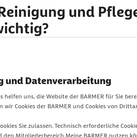
 Reinigung und Pfleg
wichtig?
n, Menstruation, Reibung, Stress und hormonelle
chiedene Bakterien im Intimbereich der Frau verm
ge Infektionen zu vermeiden, ist eine regelmäßi
, denn der Intimbereich, einschließlich der ihn um
g und Datenverarbeitung
s zur Intimpflege bei Fr
s helfen uns, die Website der BARMER für Sie bere
en wir Cookies der BARMER und Cookies von Drittan
impflege beziehungsweise Reinigung der Vulva (ä
schließlich Wasser
. Falls Sie nicht auf ein Reinig
ookies Sie zulassen. Technisch erforderliche Cookie
in sanftes Mittel mit einem für die Intimzone au
d den Mitgliederbereich Meine BARMER nutzen kön