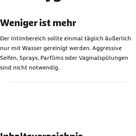
Karussell mit 3 Elementen
Element 1 von 3
Weniger ist mehr
Der Intimbereich sollte einmal täglich äußerlich
nur mit Wasser gereinigt werden. Aggressive
Seifen, Sprays, Parfüms oder Vaginalspülungen
sind nicht notwendig.