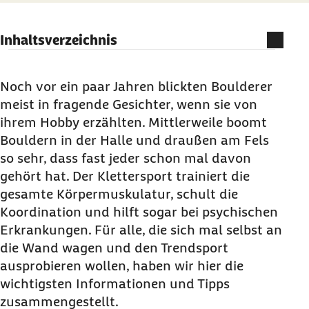
Inhaltsverzeichnis
Was ist
Bouldern
überhaupt und woher kommt
der Begriff „
Bouldern
“?
Noch vor ein paar Jahren blickten
Boulderer
meist in fragende Gesichter, wenn sie von
Für wen eignet sich der spezielle Klettersport?
ihrem
Hobby
erzählten. Mittlerweile
boomt
Was braucht man, um mit dem Bouldern
Bouldern
in der Halle und draußen am Fels
anzufangen?
so sehr, dass fast jeder schon mal davon
Wo kann man Bouldern?
gehört hat. Der Klettersport trainiert die
Ist der Sport Bouldern gesund?
gesamte Körpermuskulatur, schult die
Koordination und hilft sogar bei psychischen
Gibt es Geheimtipps für Einsteiger beim
Erkrankungen. Für alle, die sich mal selbst an
Bouldern
?
die Wand wagen und den Trendsport
ausprobieren wollen, haben wir hier die
wichtigsten Informationen und Tipps
zusammengestellt.