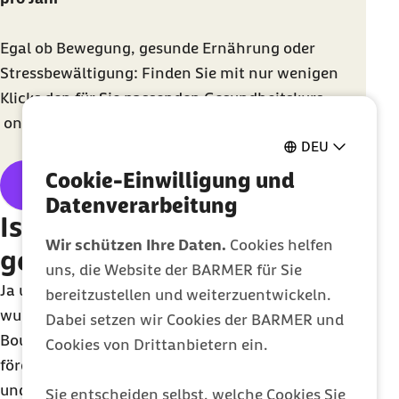
Egal ob Bewegung, gesunde Ernährung oder
Stressbewältigung: Finden Sie mit nur wenigen
Klicks den für Sie passenden Gesundheitskurs –
online
oder vor Ort.
DEU
Cookie-Einwilligung und
Barmer Gesundheitskurssuche
Datenverarbeitung
Ist der Sport Bouldern
Wir schützen Ihre Daten.
Cookies helfen
gesund?
uns, die Website der BARMER für Sie
Ja und nein. Ja, weil es sich beim Klettern um ein
bereitzustellen und weiterzuentwickeln.
wunderbares Ganzkörpertraining handelt.
Dabei setzen wir Cookies der BARMER und
Bouldern aktiviert nahezu alle Muskelgruppen,
Cookies von Drittanbietern ein.
fördert eine gerade Haltung und stabilisiert Rumpf
und Rücken. Je nach Route sind unterschiedliche
Sie entscheiden selbst, welche Cookies Sie