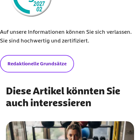
Friedrich-Alexander-Universität Erlangen-
Nürnberg, medizinische Fakultät (Abruf am
23.11.2021):
Boulderpsychotherapie bei
Auf unsere Informationen können Sie sich verlassen.
Depressionen langfristig wirksam
Sie sind hochwertig und zertifiziert.
Universitätsklinikum Erlangen (Abruf am
23.11.2021):
Bouldern gegen Depressionen
Redaktionelle Grundsätze
Diese Artikel könnten Sie
auch interessieren