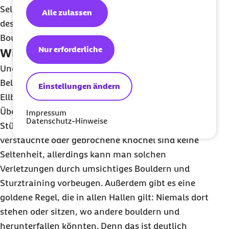
Selbstbewusstsein stärkt. Manche Hallen bieten
Alle zulassen
deshalb sogar schon therapeutische
Bouldergruppen und -kurse an.
Nur erforderliche
Wie anstrengend ist Bouldern?
Und die Nachteile? Bouldern stellt eine enorme
Belastung für den Körper dar. Vor allem in Fingern,
Einstellungen ändern
Ellbogen und Schultern kann es zu
Überlastungsbeschwerden kommen und auch bei
Impressum
Datenschutz-Hinweise
Stürzen kann einiges passieren. Bänderrisse,
verstauchte oder gebrochene Knöchel sind keine
Seltenheit, allerdings kann man solchen
Verletzungen durch umsichtiges
Bouldern
und
Sturztraining vorbeugen. Außerdem gibt es eine
goldene Regel, die in allen Hallen gilt: Niemals dort
stehen oder sitzen, wo andere
bouldern
und
herunterfallen könnten. Denn das ist deutlich