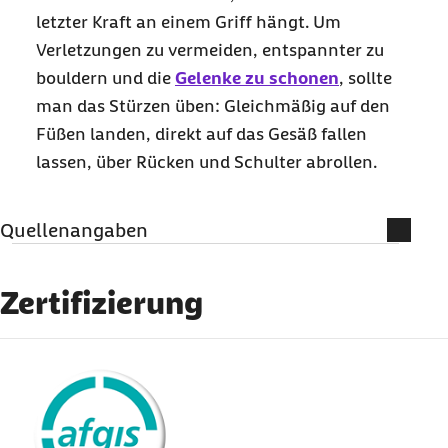
letzter Kraft an einem Griff hängt. Um
Verletzungen zu vermeiden, entspannter zu
bouldern und die
Gelenke zu schonen
, sollte
man das Stürzen üben: Gleichmäßig auf den
Füßen landen, direkt auf das Gesäß fallen
lassen, über Rücken und Schulter abrollen.
Quellenangaben
Literatur und weiterführende
Informationen
Zertifizierung
Alpenverein (Abruf am 22.11.2021):
Was ist
externer Link:
Bouldern?
Besser Klettern (Abruf am 24.11.2021):
Gefahren beim Bouldern