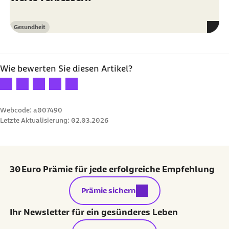
Gesundheit
Kategorie
Wie bewerten Sie diesen Artikel?
Ihre Bewertung: 1 Stern
Ihre Bewertung: 2 Sterne
Ihre Bewertung: 3 Sterne
Ihre Bewertung: 4 Sterne
Ihre Bewertung: 5 Sterne
Webcode: a007490
Letzte Aktualisierung:
02.03.2026
30 Euro Prämie für jede erfolgreiche Empfehlung
externer Link:
Prämie sichern
Ihr Newsletter für ein gesünderes Leben