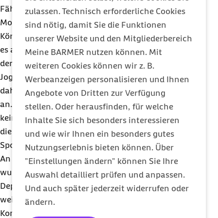
Fähigkeiten gefragt: Balance, Koordination, Kraft,
zulassen. Technisch erforderliche Cookies
Motorik, Konzentration, Gleichgewicht,
sind nötig, damit Sie die Funktionen
Körpergefühl und Beweglichkeit. Langweilig wird
unserer Website und den Mitgliederbereich
es also nicht. Ausdauertraining hingegen ersetzt
Meine BARMER nutzen können. Mit
der Sport nicht.
weiteren Cookies können wir z. B.
Joggen, Schwimmen oder Radfahren bietet sich
Werbeanzeigen personalisieren und Ihnen
daher als Ergänzung und Ausgleich zum Klettern
Angebote von Dritten zur Verfügung
an. Dass
Bouldern
den Bizeps wachsen lässt, ist
stellen. Oder herausfinden, für welche
kein Geheimnis. Weniger bekannt sind hingegen
Inhalte Sie sich besonders interessieren
die mentalen und psychologischen Effekte des
und wie wir Ihnen ein besonders gutes
Sports.
Nutzungserlebnis bieten können. Über
An der Universitätsklinik Erlangen zum Beispiel
"Einstellungen ändern" können Sie Ihre
wurde nachgewiesen, dass Menschen mit
Auswahl detailliert prüfen und anpassen.
Depressionen enorm vom
Bouldern
profitieren,
Und auch später jederzeit widerrufen oder
weil der Sport Ängste abbaut, die
ändern.
Konzentrationsfähigkeit fördert sowie das