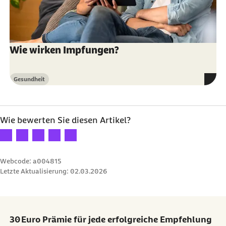
Wie wirken Impfungen?
Gesundheit
Kategorie
Wie bewerten Sie diesen Artikel?
Ihre Bewertung: 1 Stern
Ihre Bewertung: 2 Sterne
Ihre Bewertung: 3 Sterne
Ihre Bewertung: 4 Sterne
Ihre Bewertung: 5 Sterne
Webcode: a004815
Letzte Aktualisierung:
02.03.2026
30 Euro Prämie für jede erfolgreiche Empfehlung