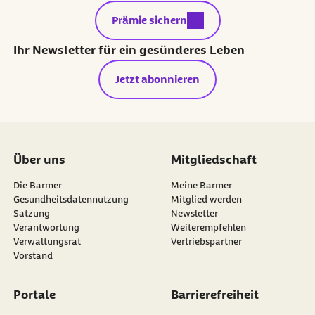
externer Link:
Prämie sichern
Ihr Newsletter für ein gesünderes Leben
Jetzt abonnieren
Über uns
Mitgliedschaft
Die Barmer
Meine Barmer
Gesundheitsdatennutzung
Mitglied werden
Satzung
Newsletter
externer Link:
Verantwortung
Weiterempfehlen
Verwaltungsrat
Vertriebspartner
Vorstand
Portale
Barrierefreiheit