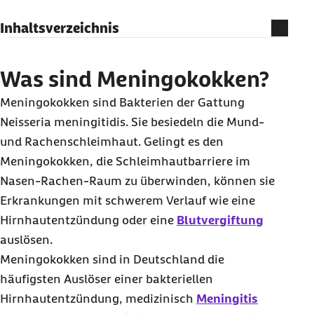
Inhaltsverzeichnis
Was sind Meningokokken?
Wie gefährlich sind Meningokokken?
Was sind Meningokokken?
Wie kann man sich mit Meningokokken
Meningokokken sind Bakterien der Gattung
anstecken?
Neisseria meningitidis. Sie besiedeln die Mund-
Wie merkt man, dass man Meningokokken hat?
und Rachenschleimhaut. Gelingt es den
Welche Folgeerkrankungen einer Infektion mit
Meningokokken, die Schleimhautbarriere im
Meningokokken können auftreten?
Nasen-Rachen-Raum zu überwinden, können sie
Erkrankungen mit schwerem Verlauf wie eine
Wie wird eine Meningokokken-Infektion
Hirnhautentzündung oder eine
Blutvergiftung
diagnostiziert?
auslösen.
Wie kann eine Meningokokken-Infektion
Meningokokken sind in Deutschland die
behandelt werden?
häufigsten Auslöser einer bakteriellen
Impfstoff: Gibt es eine Meningokokken-Impfung
Hirnhautentzündung, medizinisch
Meningitis
zum Schutz gegen eine Infektion?