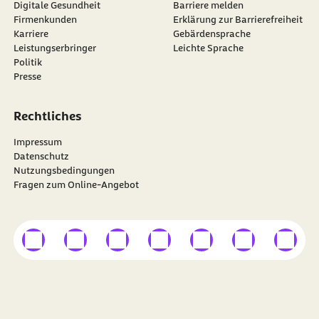
Digitale Gesundheit
Barriere melden
Firmenkunden
Erklärung zur Barrierefreiheit
Karriere
Gebärdensprache
Leistungserbringer
Leichte Sprache
Politik
Presse
Rechtliches
Impressum
Datenschutz
Nutzungsbedingungen
Fragen zum Online-Angebot
externer Link
externer Link
externer Link
externer Link
externer Link
externer Link
externer
Besuchen Sie die
BARMER
auf