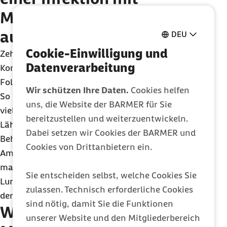
Meningokokken können
auftreten?
DEU
Cookie-Einwilligung und
Zehn bis 20 Prozent der Betroffenen erleiden
Datenverarbeitung
Komplikationen, die zu schweren
Folgeerkrankungen führen können.
Wir schützen Ihre Daten.
Cookies helfen
So kann es in Folge der Hirnhautentzündung zu
uns, die Website der BARMER für Sie
vielen verschiedenen bleibenden Schäden wie
bereitzustellen und weiterzuentwickeln.
Lähmungen, Krämpfen, Hörverlust und geistiger
Dabei setzen wir Cookies der BARMER und
Behinderung kommen. Blutvergiftungen können
Cookies von Drittanbietern ein.
Amputationen befallener Gliedmaßen erforderlich
machen. Seltener, aber ebenso möglich, sind
Sie entscheiden selbst, welche Cookies Sie
Lungenentzündungen, Entzündungen des Herzens,
zulassen. Technisch erforderliche Cookies
der Gelenke, der Knochen und des Knochenmarks.
sind nötig, damit Sie die Funktionen
Wie wird eine
unserer Website und den Mitgliederbereich