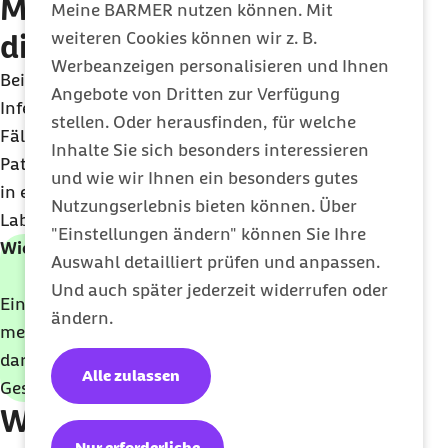
Meningokokken-Infektion
Meine BARMER nutzen können. Mit
weiteren Cookies können wir z. B.
diagnostiziert?
Werbeanzeigen personalisieren und Ihnen
Bei Verdacht auf eine invasive Meningokokken-
Angebote von Dritten zur Verfügung
Infektion macht der Arzt einen Rachenabstrich.
stellen. Oder herausfinden, für welche
Fällt dieser Test positiv aus, erhält der betreffende
Inhalte Sie sich besonders interessieren
Patient sofort eine antibiotische Therapie und wird
und wie wir Ihnen ein besonders gutes
in eine Klinik eingewiesen. Hier erfolgen dann im
Nutzungserlebnis bieten können. Über
Labor gezieltere Nachweise der Meningokokken.
"Einstellungen ändern" können Sie Ihre
Wichtig: Meldepflicht beachten
Auswahl detailliert prüfen und anpassen.
Und auch später jederzeit widerrufen oder
Eine Meningokokken-Infektion ist eine
ändern.
meldepflichtige Erkrankung. Bereits der Verdacht
darauf muss vom behandelnden Arzt an das
Alle zulassen
Gesundheitsamt gemeldet werden.
Wie kann eine
Nur erforderliche