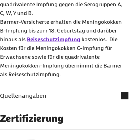
quadrivalente Impfung gegen die Serogruppen A,
C, W, Y und B.
Barmer-Versicherte erhalten die Meningokokken
B-Impfung bis zum 18. Geburtstag und darüber
hinaus als
Reiseschutzimpfung
kostenlos. Die
Kosten für die Meningokokken C-Impfung für
Erwachsene sowie für die quadrivalente
Meningokokken-Impfung übernimmt die Barmer
als Reiseschutzimpfung.
Quellenangaben
Literatur und weiterführende
Informationen
Zertifizierung
Auswärtiges Amt (Abruf vom 04.02.2025):
externer Link: