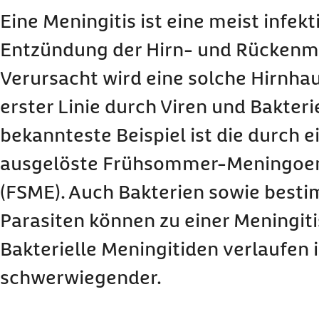
Welche Symptome verursacht eine Meningitis?
Eine Meningitis ist eine meist infek
Welche Ursachen hat eine Meningitis?
Entzündung der Hirn- und Rückenm
Wie verläuft eine Meningitis?
Verursacht wird eine solche Hirnha
Diagnostik: Welche Untersuchungen gibt es?
erster Linie durch Viren und Bakterie
Therapie: Wie wird eine Meningitis behandelt?
Welche Folgeerkrankungen können auftreten?
bekannteste Beispiel ist die durch e
Wie kann man einer Meningitis vorbeugen?
ausgelöste Frühsommer-Meningoen
(FSME). Auch Bakterien sowie besti
Parasiten können zu einer Meningiti
Bakterielle Meningitiden verlaufen 
schwerwiegender.