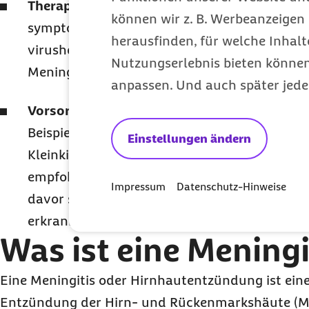
Therapie:
Bei viraler Meningitis werden Fieb
können wir z. B. Werbeanzeigen 
symptomatisch behandelt. Bei Bedarf erhalt
herausfinden, für welche Inhalt
virushemmende Medikamente. Handelt es sich
Nutzungserlebnis bieten können.
Meningitis, werden Antibiotika und eventuell 
anpassen. Und auch später jede
Vorsorge:
Gegen einige Erreger der bakteriel
Beispiel die Meningokokken, gibt es Impfstoffe
Einstellungen ändern
Kleinkinder wird die Impfung gegen bestimm
empfohlen. Darüber hinaus kann die Impfun
Impressum
Datenschutz-Hinweise
davor schützen, an einer Frühsommer-Menin
erkranken.
Was ist eine Meningi
Eine Meningitis oder Hirnhautentzündung ist ein
Entzündung der Hirn- und Rückenmarkshäute (Me