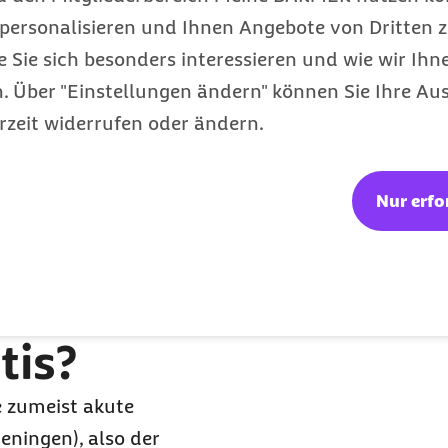
er und Schmerzen
personalisieren und Ihnen Angebote von Dritten z
en Erkrankte
e Sie sich besonders interessieren und wie wir Ihn
 um eine bakterielle
 Über "Einstellungen ändern" können Sie Ihre Aus
Kortison eingesetzt.
rzeit widerrufen oder ändern.
len Meningitis, zum
. Vor allem für
Nur erfo
te Erregertypen
g gegen das
FSME
-Virus
goenzephalitis (FSME) zu
tis?
e zumeist akute
ningen), also der