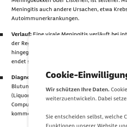
Meningokokken oder Listerien, ist seltener. 
Meningitis auch andere Ursachen, etwa Kre
Autoimmunerkrankungen.
Verlauf:
Eine virale Meningitis verläuft bei 
der Regel milder und heilt von selbst aus. Die
hingegen nimmt häufiger einen schwereren V
endet sie in vielen Fällen tödlich.
Cookie-Einwilligun
Diagnostik:
Zusätzlich zu einer körperliche
Blutuntersuchung wird Nervenwasser entno
Wir schützen Ihre Daten.
Cookie
(Liquorpunktion). Außerdem können als bild
weiterzuentwickeln. Dabei setz
Computer
tomografie (CT) oder Kernspintomo
kommen.
Sie entscheiden selbst, welche C
Funktionen unserer Website un