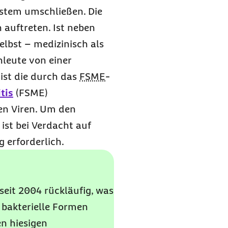
ystem umschließen. Die
 auftreten. Ist neben
lbst – medizinisch als
hleute von einer
 ist die durch das
FSME
-
tis
(FSME)
en Viren. Um den
ist bei Verdacht auf
 erforderlich.
seit 2004 rückläufig, was
 bakterielle Formen
en hiesigen