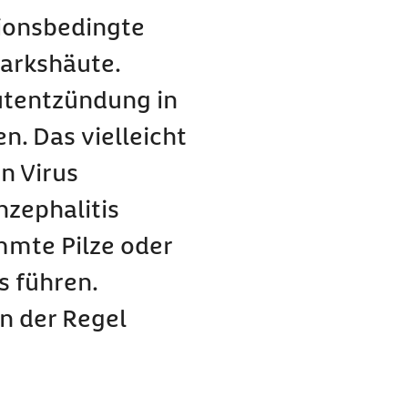
tionsbedingte
arkshäute.
utentzündung in
n. Das vielleicht
in Virus
zephalitis
mmte Pilze oder
s führen.
in der Regel