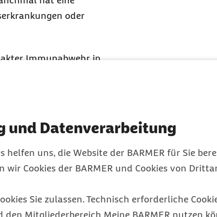
Manchmal hat eine
bserkrankungen oder
intakter Immunabwehr in
 bakterielle Meningitis
erlauf. Unbehandelt
g und Datenverarbeitung
n Untersuchung und
mmen und analysiert
s helfen uns, die Website der BARMER für Sie bere
gebende Verfahren eine
en wir Cookies der BARMER und Cookies von Drittan
grafie (MRT) zum Einsatz
ookies Sie zulassen. Technisch erforderliche Cookie
d den Mitgliederbereich Meine BARMER nutzen kön