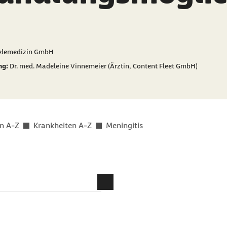
er als
elemedizin GmbH
ng:
Dr. med. Madeleine Vinnemeier (Ärztin, Content Fleet GmbH)
n A-Z
Krankheiten A-Z
Meningitis