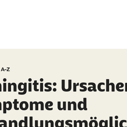
 A-Z
ingitis: Ursache
ptome und
andlungsmöglic