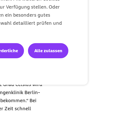
ur Verfügung stellen. Oder
en ein besonders gutes
wahl detailliert prüfen und
ren
rderliche
Alle zulassen
sst die
2 Grad Celsius wird
ngenklinik Berlin-
e bekommen.“ Bei
r Zeit schnell