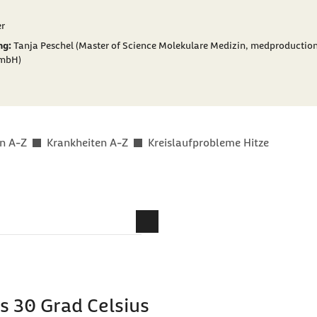
er als
r
ng:
Tanja Peschel (Master of Science Molekulare Medizin, medproductio
GmbH)
n A-Z
Krankheiten A-Z
Kreislaufprobleme Hitze
kt?
en zu schaffen?
laufkollaps bei Hitze?
 30 Grad Celsius