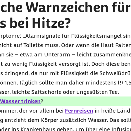
iche Warnzeichen für
s bei Hitze?
Symptome: „Alarmsignale für Flüssigkeitsmangel si
icht auf Toilette muss. Oder wenn die Haut Falten
n sie – etwa am Unterarm – leicht zusammenknei
 zu wenig Flüssigkeit versorgt ist. Doch diese ben
 dringend, da nur mit Flüssigkeit die Schweißdrü
nen. Täglich sollte man daher mindestens (!) 1,5 b
ser, leichte Saftschorle oder ungesüßten Tee.
l Wasser trinken
?
Sommer, der vor allem bei
Fernreisen
in heiße Lände
 entzieht dem Körper zusätzlich Wasser. Das sol
der ins Krankenhaus gehen, um über eine Infusion