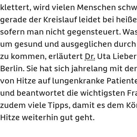
Hausmittel gegen Hitze und Kreislaufprobleme
klettert, wird vielen Menschen schw
Feuchtes Handtuch gegen Hitze
Wasser auf die Haut sprühen
gerade der Kreislauf leidet bei hei
Helle weite Kleidung
sofern man nicht gegensteuert. Wa
Gefäße trainieren
In der Wohnung: Fenster immer zu lassen oder
um gesund und ausgeglichen durc
Kann man den Körper auch von innen abkühle
zu kommen, erläutert
Dr.
Uta Lieber
Welche Gerichte sollte man essen und welche b
Berlin. Sie hat sich jahrelang mit 
Kann man sich an Hitze gewöhnen?
von Hitze auf lungenkranke Patient
Was ist bei Sport in der Hitze zu beachten?
Muss man Medikamente an die heißen Temper
und beantwortet die wichtigsten Fra
Ihr Barmer Newsletter für ein gesünderes Lebe
zudem viele Tipps, damit es dem Kö
Hitze weiterhin gut geht.