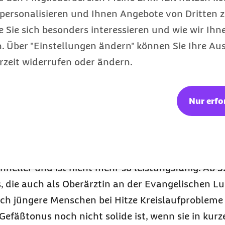
personalisieren und Ihnen Angebote von Dritten z
tube-Plattform
lattform zulassen
e Sie sich besonders interessieren und wie wir Ihn
 Über "Einstellungen ändern" können Sie Ihre Aus
rzeit widerrufen oder ändern.
ne Inhalte auf der Website anzeigen zu
etter vor allem älte
Nur erfo
ene Daten an Drittplattform
chaffen?
chutzerklärung
.
26 Grad Celsius Raum- und Umgebungstemperatur lä
eller und ist nicht mehr so leistungsfähig. Ab 3
, die auch als Oberärztin an der Evangelischen Lu
ch jüngere Menschen bei Hitze Kreislaufproblem
fäßtonus noch nicht solide ist, wenn sie in kurze