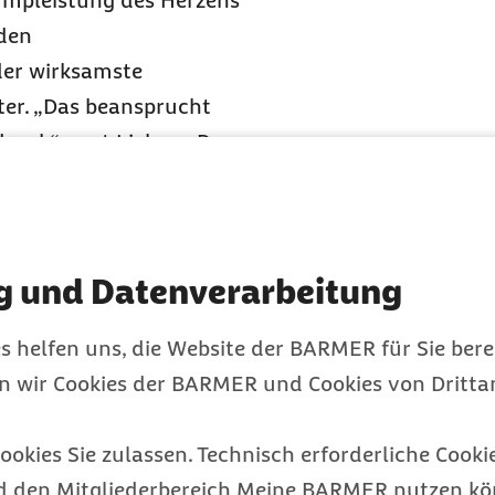
Pumpleistung des Herzens
den
der wirksamste
er. „Das beansprucht
ruck“, sagt Liebers. Da
ie inneren Organe
hwindel, Übelkeit,
u kurzer Ohnmacht
g und Datenverarbeitung
 unangenehm sein kann.
s helfen uns, die Website der BARMER für Sie bere
n erklärt: Das
en wir Cookies der BARMER und Cookies von Drittan
serem Körper
ookies Sie zulassen. Technisch erforderliche Cookie
d den Mitgliederbereich Meine BARMER nutzen kön