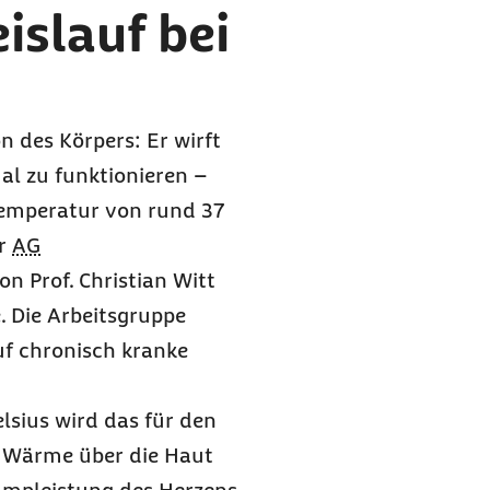
islauf bei
n des Körpers: Er wirft
mal zu funktionieren –
 Temperatur von rund 37
er
AG
n Prof. Christian Witt
é. Die Arbeitsgruppe
uf chronisch kranke
sius wird das für den
e Wärme über die Haut