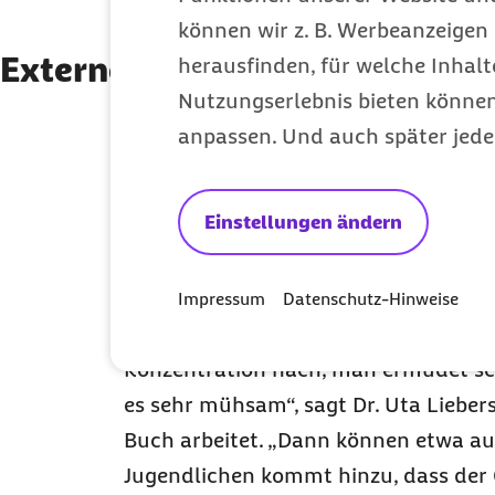
können wir z. B. Werbeanzeigen 
Externe Inhalte der You
Externe Inhalte der Youtube-P
herausfinden, für welche Inhalt
Nutzungserlebnis bieten können.
anzeigen
anpassen. Und auch später jede
Sie können an dieser Stelle einstellen, alle exter
Macht heißes W
lassen.
Einstellungen ändern
Ich bin damit einverstanden, dass personenbezog
Menschen zu s
übermittelt werden. Mehr dazu in unserer
Datens
Impressum
Datenschutz-Hinweise
Nicht nur. Denn für alle gilt: „Bei 
Konzentration nach, man ermüdet schn
es sehr mühsam“, sagt Dr. Uta Liebers
Buch arbeitet. „Dann können etwa au
Jugendlichen kommt hinzu, dass der Ge