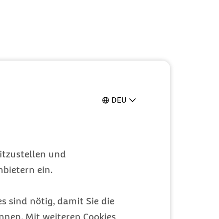
DEU
itzustellen und
bietern ein.
s sind nötig, damit Sie die
nen. Mit weiteren Cookies