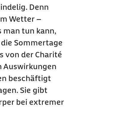
indelig. Denn
ßem Wetter –
s man tun kann,
 lüften?
h die Sommertage
n?
s von der Charité
esser nicht?
den Auswirkungen
en beschäftigt
aturen anpassen?
gen. Sie gibt
n
rper bei extremer