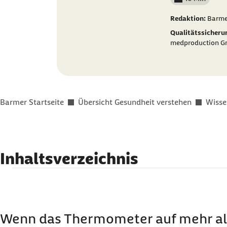
Lesedauer wenig
Redaktion:
Barme
Qualitätssicheru
medproduction 
Sie befinden sich hier:
Barmer Startseite
Übersicht Gesundheit verstehen
Wisse
Inhaltsverzeichnis
Warum spielt der Kreislauf bei Hitze oft verrüc
Macht heißes Wetter vor allem älteren Mensch
Was sind deutliche Warnzeichen für einen Kreis
Wenn das Thermometer auf mehr als