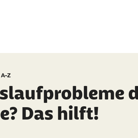
 A-Z
islaufprobleme 
e? Das hilft!