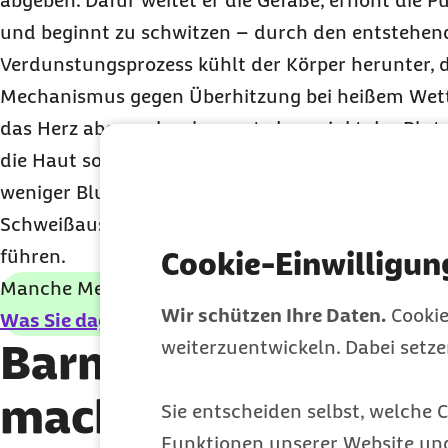
abgeben. Dafür weitet er die Gefäße, erhöht die 
und beginnt zu schwitzen – durch den entstehen
Verdunstungsprozess kühlt der Körper herunter, 
Mechanismus gegen Überhitzung bei heißem Wett
das Herz aber mehr als sonst, dazu sinkt der Blutd
die Haut so stärker durchblutet wird, bleibt für d
weniger Blut und Sauerstoff übrig. Das kann zu Sc
Schweißausbrüchen, Augenflimmern und sogar z
führen.
Cookie-Einwilligun
Manche Menschen schwitzen besonders viel, was
Wir schützen Ihre Daten.
Cookie
Was Sie dagegen tun können.
Barmer-Doc Sebastia
weiterzuentwickeln. Dabei setz
macht Hitze mit un
Sie entscheiden selbst, welche C
Funktionen unserer Website un