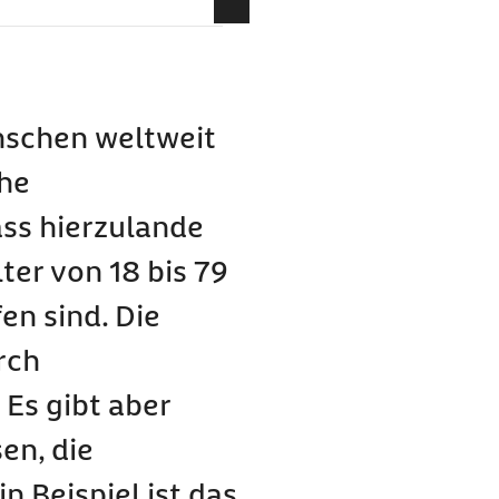
pression?
rstanden werden?
nschen weltweit
e von Phasen der
che
en mit Depressionen
ass hierzulande
ter von 18 bis 79
en sind. Die
rch
Es gibt aber
ssiven Episode auf?
en, die
 Beispiel ist das