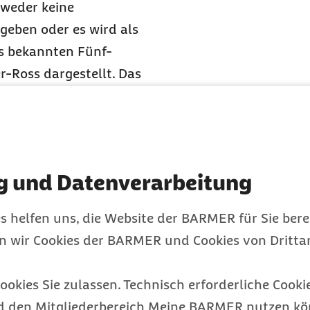
tweder keine
geben oder es wird als
s bekannten Fünf-
-Ross dargestellt. Das
t unheilbar kranken
en, die psychologischen
verstehen. Die fünf
erhandeln, Depression
g und Datenverarbeitung
fünf Phasen
s helfen uns, die Website der BARMER für Sie bere
en wir Cookies der BARMER und Cookies von Drittan
ookies Sie zulassen. Technisch erforderliche Cookie
d den Mitgliederbereich Meine BARMER nutzen kön