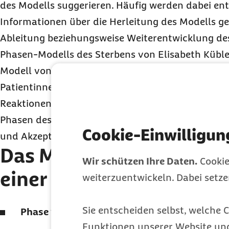
des Modells suggerieren. Häufig werden dabei en
Informationen über die Herleitung des Modells ge
Ableitung beziehungsweise Weiterentwicklung de
Phasen-Modells des Sterbens von Elisabeth Kübler
Modell von Kübler-Ross basiert auf Interviews mi
Patientinnen und Patienten und soll dazu beitrag
Reaktionen auf den bevorstehenden Tod besser zu 
Phasen des Sterbens lauten: Verleugnung, Wut, V
Cookie-Einwilligun
und Akzeptanz.
Das Modell nennt diese 
Wir schützen Ihre Daten.
Cookie
einer Depression
weiterzuentwickeln. Dabei setz
Sie entscheiden selbst, welche C
Phase 1:
Negative Gedanken
Funktionen unserer Website un