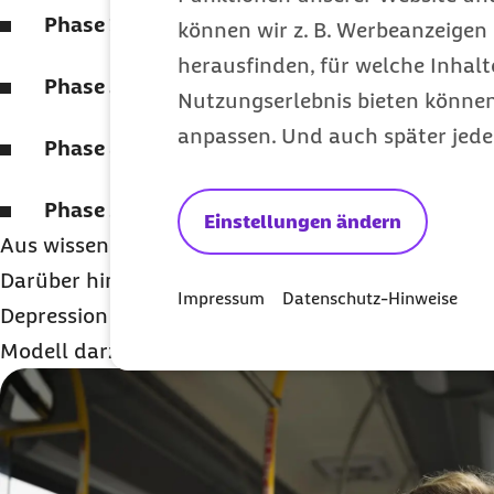
Phase 2:
Veränderung des Appetitgefühls
können wir z. B. Werbeanzeigen 
herausfinden, für welche Inhalt
Phase 3:
Veränderung des Schlafverhaltens
Nutzungserlebnis bieten können.
anpassen. Und auch später jede
Phase 4:
Selbstvorwürfe und Schuldgefühle
Phase 5:
Suizidgedanken und -verhalten
Einstellungen ändern
Aus wissenschaftlicher Sicht ist dieses Modell jed
Darüber hinaus erscheint es schwierig, das kompl
Impressum
Datenschutz-Hinweise
Depression in einem solch simplen und allgemein
Modell darzustellen.