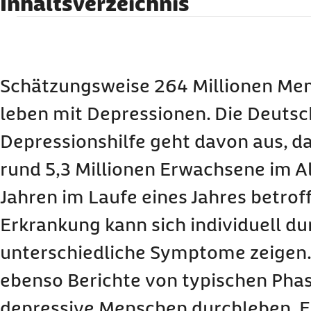
Inhaltsverzeichnis
Worauf basiert das Fünf-Phasen-Modell der De
Das Modell nennt diese fünf Phasen einer Depression
Wie sollten die fünf Phasen der Depression ve
Schätzungsweise 264 Millionen Me
In welchem Zusammenhang sprechen Fachleut
leben mit Depressionen. Die Deuts
Depression?
Welche negativen Gedanken treten bei Mensch
Depressionshilfe geht davon aus, d
häufig auf?
rund 5,3 Millionen Erwachsene im Al
Verallgemeinerungen
Jahren im Laufe eines Jahres betroff
Dinge persönlich nehmen
Schwarz-Weiß-Denken
Erkrankung kann sich individuell du
Unrealistische Wünsche
Überbetonung des Negativen
unterschiedliche Symptome zeigen. 
Welche Symptome treten häufig in einer depre
ebenso Berichte von typischen Phas
Suizidgedanken ansprechen oder besser nicht?
depressive Menschen durchleben. Ein
Hilfe und Anlaufstellen bei Depressionen