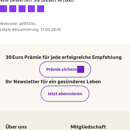
Wie bewerten Sie diesen Artikel?
Ihre Bewertung: 1 Stern
Ihre Bewertung: 2 Sterne
Ihre Bewertung: 3 Sterne
Ihre Bewertung: 4 Sterne
Ihre Bewertung: 5 Sterne
Webcode: a005554
Letzte Aktualisierung:
31.03.2026
30 Euro Prämie für jede erfolgreiche Empfehlung
externer Link:
Prämie sichern
Ihr Newsletter für ein gesünderes Leben
Jetzt abonnieren
Über uns
Mitgliedschaft