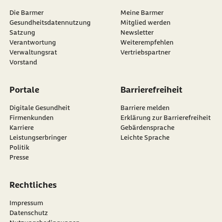
Die Barmer
Meine Barmer
Gesundheitsdatennutzung
Mitglied werden
Satzung
Newsletter
externer Link:
Verantwortung
Weiterempfehlen
Verwaltungsrat
Vertriebspartner
Vorstand
Portale
Barrierefreiheit
Digitale Gesundheit
Barriere melden
Firmenkunden
Erklärung zur Barrierefreiheit
Karriere
Gebärdensprache
Leistungserbringer
Leichte Sprache
Politik
Presse
Rechtliches
Impressum
Datenschutz