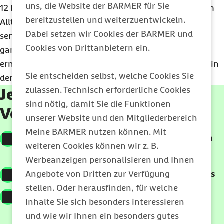
uns, die Website der BARMER für Sie
12 bis 72 Stunden. Genau deshalb wirkt diese Form im
bereitzustellen und weiterzuentwickeln.
Alltag oft so schwer greifbar. Ist eine Person einmal
Dabei setzen wir Cookies der BARMER und
sensibilisiert, tritt die Reaktion im Allgemeinen das
Cookies von Drittanbietern ein.
ganze Leben lang wieder auf, sobald das Allergen
erneut in Kombination mit Sonnenstrahlen auf oder in
Sie entscheiden selbst, welche Cookies Sie
den Körper gelangt.
zulassen. Technisch erforderliche Cookies
Jetzt individuelle Barmer
sind nötig, damit Sie die Funktionen
Vorteile berechnen
unserer Website und den Mitgliederbereich
Meine BARMER nutzen können. Mit
Bis zu 1.350 Euro in drei Jahren zurück mit den
weiteren Cookies können wir z. B.
Barmer Geld-zurück-Tarifen
Werbeanzeigen personalisieren und Ihnen
Bis zu 200 Euro jährlich mit dem Barmer Bonus
Angebote von Dritten zur Verfügung
stellen. Oder herausfinden, für welche
200 Euro Extra-Budget durch Barmer Familie
Inhalte Sie sich besonders interessieren
Plus
und wie wir Ihnen ein besonders gutes