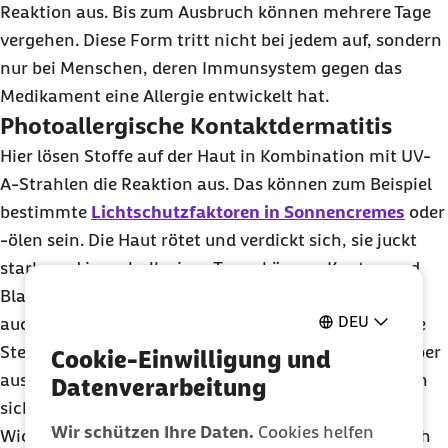
Reaktion aus. Bis zum Ausbruch können mehrere Tage
vergehen. Diese Form tritt nicht bei jedem auf, sondern
nur bei Menschen, deren Immunsystem gegen das
Medikament eine Allergie entwickelt hat.
Photoallergische Kontaktdermatitis
Hier lösen Stoffe auf der Haut in Kombination mit UV-
A-Strahlen die Reaktion aus. Das können zum Beispiel
bestimmte
Lichtschutzfaktoren in Sonnencremes
oder
-ölen sein. Die Haut rötet und verdickt sich, sie juckt
stark, und innerhalb eines Tages können Knoten und
Blasen entstehen; manchmal schuppt sich die Haut
DEU
auch. Zunächst ist die Reaktion oft auf die betroffene
Stelle begrenzt, kann sich aber über den ganzen Körper
Cookie-Einwilligung und
ausweiten. Wenn der Auslöser vermieden wird, bilden
Datenverarbeitung
sich die Hautveränderungen meist schnell zurück.
Wir schützen Ihre Daten.
Cookies helfen
Wichtig ist hier auch: Die Symptome zeigen sich nach