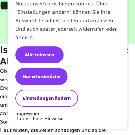
Nutzungserlebnis bieten können. Über
100% Kostenübernahme durch Barmer
"Einstellungen ändern" können Sie Ihre
Reiseimpfungen Plus
Auswahl detailliert prüfen und anpassen.
Und auch später jederzeit widerrufen oder
Jetzt berechnen
ändern.
Ist Sonnenallergie eine echte
Alle zulassen
Allergie?
Ob die „Sonnenallergie“ wirklich eine
Allergie
ist, ist
Nur erforderliche
wissenschaftlich nicht eindeutig geklärt. Ein
Erklärungsansatz geht davon aus, dass UV-Strahlen
eine harmlose körpereigene Substanz in ein Allergen
Einstellungen ändern
umwandeln, das das Immunsystem aktiviert. Ein
anderer Ansatz vermutet, dass sich unter
Impressum
Datenschutz-Hinweise
Sonnenlichteinfluss freie Radikale in empfindlicher
Haut bilden, die Zellen schädigen und so die