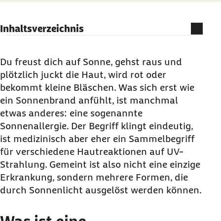
Inhaltsverzeichnis
Was ist eine Sonnenallergie?
Welche Arten von Sonnenallergie gibt es?
Du freust dich auf Sonne, gehst raus und
plötzlich juckt die Haut, wird rot oder
Ist Sonnenallergie eine echte Allergie?
bekommt kleine Bläschen. Was sich erst wie
Was hilft schnell gegen Sonnenallergie?
ein Sonnenbrand anfühlt, ist manchmal
Wie du vorbeugen kannst
etwas anderes: eine sogenannte
Häufige Fragen und Antworten zur
Sonnenallergie. Der Begriff klingt eindeutig,
Sonnenallergie
ist medizinisch aber eher ein Sammelbegriff
für verschiedene Hautreaktionen auf UV-
Strahlung. Gemeint ist also nicht eine einzige
Erkrankung, sondern mehrere Formen, die
durch Sonnenlicht ausgelöst werden können.