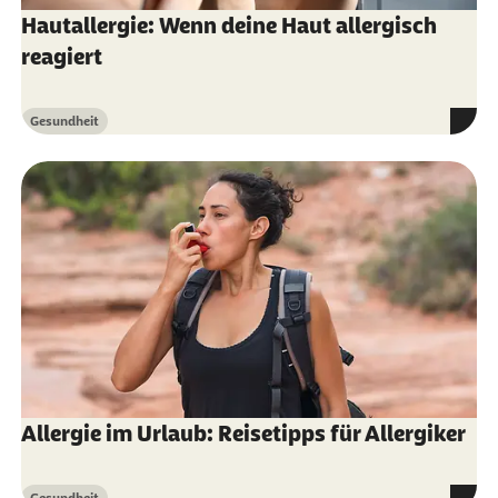
Hautallergie: Wenn deine Haut allergisch
Dermatologie und medizinische Kosmetik -
reagiert
Leitfaden für die kosmetische Praxis, 4.
Auflage, Springer 2020
Gesundheit
Kategorie
Deutsches Grünes Kreuz e.V. (Abruf vom
18.07.2022):
Sonnenallergie
AMBOSS (Abruf vom 18.07.2022):
Photodermatosen
Deximed (Abruf vom 18.07.2022):
Sonnenekzem
Pschyrembel online (Abruf vom 18.07.2022):
Polymorphe Lichtdermatose
Allergie im Urlaub: Reisetipps für Allergiker
ärztblatt.de (Abruf vom 18.07.2022):
Lichtdermatosen Diagnostik und Therapie