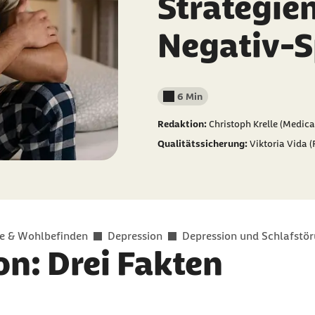
Strategie
Negativ-S
6 Min
Lesedauer weniger als
Redaktion:
Christoph Krelle (Medica
Qualitätssicherung:
Viktoria Vida 
e & Wohlbefinden
Depression
Depression und Schlafstö
on: Drei Fakten