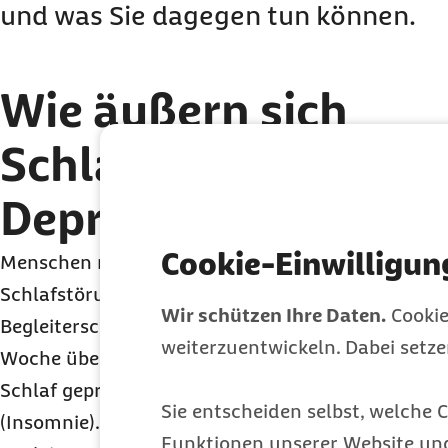
und was Sie dagegen tun können.
Wie äußern sich
Schlafstörungen bei
Depression?
Cookie-Einwilligun
Menschen mit einer Depression haben sehr oft ein
Schlafstörungen handelt es sich um eine der ers
Wir schützen Ihre Daten.
Cookie
Begleiterscheinungen von Depressionen. Sind meh
weiterzuentwickeln. Dabei setz
Woche über einen Zeitraum von mindestens ein
Schlaf geprägt, sprechen Fachleute von einer ak
Sie entscheiden selbst, welche C
(Insomnie). Bei den Betroffenen äußert sich eine 
Funktionen unserer Website un