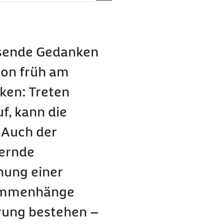
ression?
 zusammen?
isende Gedanken
lung hilft?
chon früh am
epressionen helfen kann?
ken: Treten
f, kann die
 Auch der
uernde
hung einer
sammenhänge
rung bestehen –