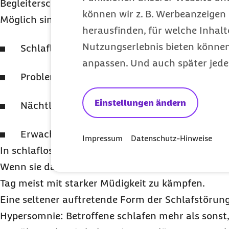
Begleiterscheinung der Depression von Fall zu Fal
können wir z. B. Werbeanzeigen 
Möglich sind zum Beispiel:
herausfinden, für welche Inhalt
Nutzungserlebnis bieten können.
Schlaflosigkeit
anpassen. Und auch später jede
Probleme beim Einschlafen
Einstellungen ändern
Nächtliches Aufwachen (Durchschlafstörung
Erwachen am frühen Morgen (ohne erneut ei
Impressum
Datenschutz-Hinweise
In schlaflosen Nächten grübeln Menschen mit ein
Wenn sie dadurch keine Ruhe mehr finden, haben
Tag meist mit starker Müdigkeit zu kämpfen.
Eine seltener auftretende Form der Schlafstörung 
Hypersomnie: Betroffene schlafen mehr als sonst,