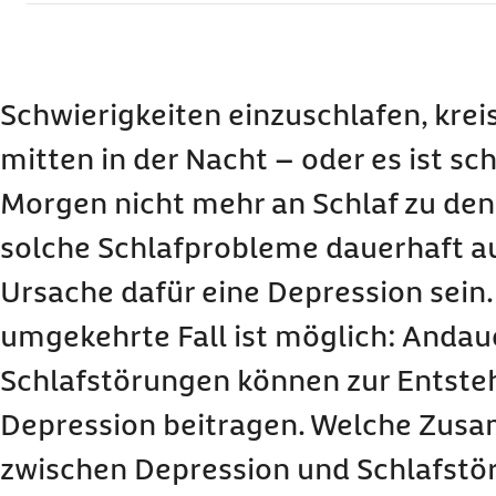
Wie äußern sich Schlafstörungen bei einer Dep
Wie hängen Schlafstörungen und Depression
Wie führt eine Schlafstörung zu einer Depression?
Schwierigkeiten einzuschlafen, kre
Wie verursacht eine Depression eine Schlafstörung?
Depression und Schlafstörung: Welche Behand
mitten in der Nacht – oder es ist s
Stimmt es eigentlich, dass Schlafentzug bei D
Morgen nicht mehr an Schlaf zu den
solche Schlafprobleme dauerhaft au
Ursache dafür eine Depression sein.
umgekehrte Fall ist möglich: Anda
Schlafstörungen können zur Entste
Depression beitragen. Welche Zu
zwischen Depression und Schlafstö