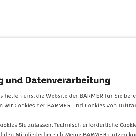
 einer
g und Datenverarbeitung
en gestörten Schlaf: Bei
ten und häufigsten
s helfen uns, die Website der BARMER für Sie bere
r als drei Nächte pro
en wir Cookies der BARMER und Cookies von Drittan
em Monat von schlechtem
uten
Schlafstörung
ookies Sie zulassen. Technisch erforderliche Cookie
Schlafstörung als
d den Mitgliederbereich Meine BARMER nutzen kön