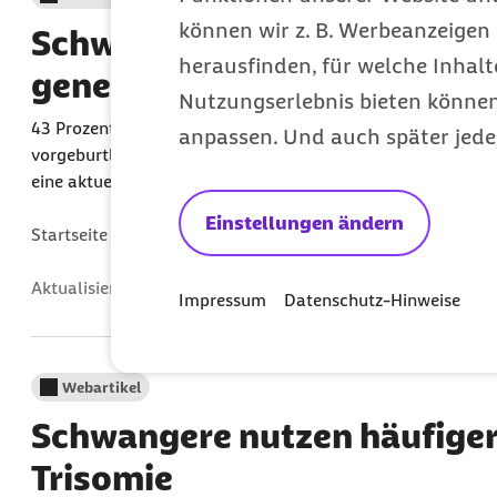
können wir z. B. Werbeanzeigen 
Schwangere nutzen häufiger 
herausfinden, für welche Inhalt
genetische Veränderungen
Nutzungserlebnis bieten können.
43 Prozent der schwangeren Frauen aus Schleswig-Holstein 
anpassen. Und auch später jede
vorgeburtlichen Bluttest auf Trisomien machen. 2023 waren
eine aktuelle Analyse...
Einstellungen ändern
Gefunden in:
Startseite Presse
Aus den Ländern
Schleswig-Holste
Aktualisiert am:
06.06.2025
Impressum
Datenschutz-Hinweise
Webartikel
Schwangere nutzen häufiger 
Trisomie