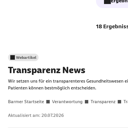
Ergebni
Aus den 
18 Ergebnis
Downl
Webartikel
Transparenz News
Wir setzen uns für ein transparenteres Gesundheitswesen ei
Patienten können bestmöglich entscheiden.
Gefunden in:
Barmer Startseite
Verantwortung
Transparenz
T
Aktualisiert am:
20.07.2026