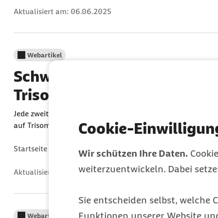
Aktualisiert am:
06.06.2025
Webartikel
Schwangere nutzen häufiger 
Trisomie
Jede zweite Schwangere in Thüringen hat im vergangenen J
Cookie-Einwilligun
auf Trisomien machen lassen, Tendenz steigend.
Gefunden in:
Startseite Presse
Aus den Ländern
Thüringen
Arc
Wir schützen Ihre Daten.
Cookie
weiterzuentwickeln. Dabei setz
Aktualisiert am:
04.07.2025
Sie entscheiden selbst, welche C
Funktionen unserer Website un
Webartikel