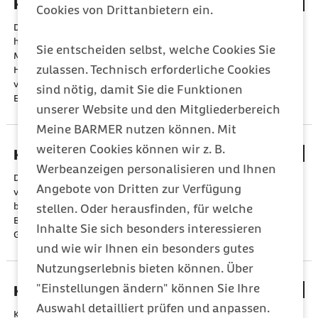
Koronare Herzkrankheit
Cookies von Drittanbietern ein.
Die koronare Herzkrankheit, kurz KHK, ist eine der weltweit
häufigsten Herzerkrankungen. In Deutschland leiden rund fünf
Sie entscheiden selbst, welche Cookies Sie
Millionen Menschen daran. Bei der Erkrankung wird der
zulassen. Technisch erforderliche Cookies
Herzmuskel nicht ausreichend mit sauerstoffreichem Blut
versorgt, da Herzkranzgefäße verengt oder verschlossen sind.
sind nötig, damit Sie die Funktionen
Eine
KHK
ist eine Atherosklerose an den Herzkranzgefäßen.
unserer Website und den Mitgliederbereich
Meine BARMER nutzen können. Mit
weiteren Cookies können wir z. B.
Krampfleiden
Werbeanzeigen personalisieren und Ihnen
Die Epilepsie, auch Krampfleiden genannt, hat viele Gesichter:
Angebote von Dritten zur Verfügung
von einem nur für den Patienten spürbaren Vorgefühl bis zu
bedrohlich erscheinenden Grand Mal Anfällen. In der
stellen. Oder herausfinden, für welche
Bevölkerung ist die Erkrankung hauptsächlich wegen dieser
Inhalte Sie sich besonders interessieren
Grand Mal Anfälle seit Jahrhunderten mit Vorurteilen besetzt.
und wie wir Ihnen ein besonders gutes
Nutzungserlebnis bieten können. Über
"Einstellungen ändern" können Sie Ihre
Krätze
Auswahl detailliert prüfen und anpassen.
Krätze (Skabies) ist eine juckende Hauterkrankung, die durch