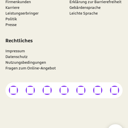
Firmenkunden
Erklärung zur Barrierefreiheit
Karriere
Gebärdensprache
Leistungserbringer
Leichte Sprache
Politik
Presse
Rechtliches
Impressum
Datenschutz
Nutzungsbedingungen
Fragen zum Online-Angebot
externer Link
externer Link
externer Link
externer Link
externer Link
externer Link
externer
Besuchen Sie die
BARMER
auf