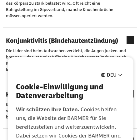
des Körpers zu stark belastet wird. Oft reicht eine
Ruhigstellung im Gipsverband, manche Knochenbrüche
müssen operiert werden.
Konjunktivitis (Bindehautentzündung)
Die Lider sind beim Aufwachen verklebt, die Augen jucken und
brennen – das ist typisch für eine Bindehautentzündung, auch
Konjunktivitis genannt. Meist ist die Infektion harmlos; sie
kann aber lästig sein und ist ansteckend.
DEU
Cookie-Einwilligung und
Kopfschmerzen
Datenverarbeitung
Kopfschmerzen sind nicht nur sehr häufig, sondern auch sehr
Wir schützen Ihre Daten.
Cookies helfen
vielfältig. Mehr als 200 Kopfschmerzarten sind bislang
bekannt.
uns, die Website der BARMER für Sie
bereitzustellen und weiterzuentwickeln.
Dabei setzen wir Cookies der BARMER und