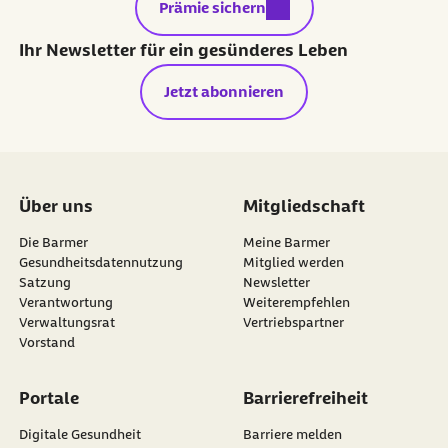
externer Link:
Prämie sichern
Ihr Newsletter für ein gesünderes Leben
Jetzt abonnieren
Über uns
Mitgliedschaft
Die Barmer
Meine Barmer
Gesundheitsdatennutzung
Mitglied werden
Satzung
Newsletter
externer Link:
Verantwortung
Weiterempfehlen
Verwaltungsrat
Vertriebspartner
Vorstand
Portale
Barrierefreiheit
Digitale Gesundheit
Barriere melden