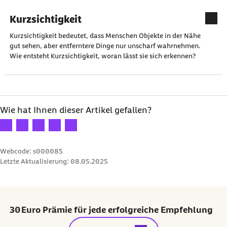
Kurzsichtigkeit
Kurzsichtigkeit bedeutet, dass Menschen Objekte in der Nähe
gut sehen, aber entferntere Dinge nur unscharf wahrnehmen.
Wie entsteht Kurzsichtigkeit, woran lässt sie sich erkennen?
Wie hat Ihnen dieser Artikel gefallen?
Ihre Bewertung: 1 Stern
Ihre Bewertung: 2 Sterne
Ihre Bewertung: 3 Sterne
Ihre Bewertung: 4 Sterne
Ihre Bewertung: 5 Sterne
Webcode: s000085
Letzte Aktualisierung:
08.05.2025
30 Euro Prämie für jede erfolgreiche Empfehlung