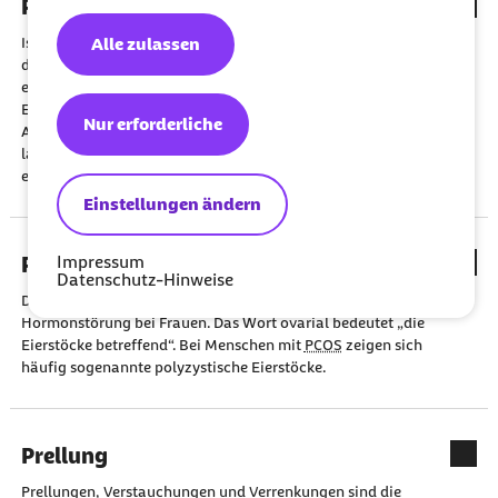
Polyneuropathie
Alle zulassen
Ist das periphere Nervensystem (das Nervensystem außerhalb
des Gehirns und Rückenmarks) in seiner Funktion gestört, liegt
eine Polyneuropathie vor. Die Beschwerden reichen von
Empfindungsstörungen über Schmerzen bis zu Lähmungen.
Nur erforderliche
Am häufigsten entstehen Polyneuropathien wegen einer
langjährigen Diabeteserkrankung oder infolge dauerhaft
erhöhten Alkoholkonsums.
Einstellungen ändern
Impressum
Polyzystisches Ovarialsyndrom (PCOS)
Datenschutz-Hinweise
Das polyzystische Ovarialsyndrom (
PCOS
) ist eine häufige
Hormonstörung bei Frauen.
Das Wort ovarial bedeutet „die
Eierstöcke betreffend“. Bei Menschen mit
PCOS
zeigen sich
häufig sogenannte polyzystische Eierstöcke.
Prellung
Prellungen, Verstauchungen und Verrenkungen sind die