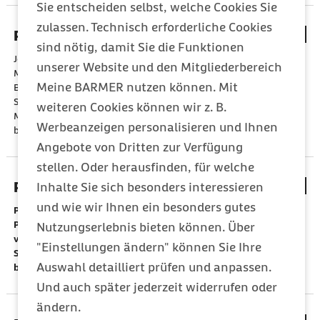
Sie entscheiden selbst, welche Cookies Sie
zulassen. Technisch erforderliche Cookies
Pneumonie (Lungenentzündung)
sind nötig, damit Sie die Funktionen
Jedes Jahr erkranken in Deutschland mehr als 800.000
unserer Website und den Mitgliederbereich
Menschen an einer Lungenentzündung. Etwa die Hälfte der
Meine BARMER nutzen können. Mit
Betroffenen muss im Krankenhaus behandelt werden.
Säuglinge und Kleinkinder, ältere Menschen über 65 Jahre und
weiteren Cookies können wir z. B.
Menschen mit einer schwachen Immunabwehr haben ein
Werbeanzeigen personalisieren und Ihnen
besonders hohes Erkrankungsrisiko.
Angebote von Dritten zur Verfügung
stellen. Oder herausfinden, für welche
Polio
Inhalte Sie sich besonders interessieren
und wie wir Ihnen ein besonders gutes
Poliomyelitis (Polio bzw. Kinderlähmung) wird durch
Polioviren übertragen und war früher in Mitteleuropa weit
Nutzungserlebnis bieten können. Über
verbreitet. Bis zur Einführung der routinemäßigen
"Einstellungen ändern" können Sie Ihre
Schutzimpfung hat die Krankheit vor allem Kindern
Auswahl detailliert prüfen und anpassen.
bleibende Lähmungen zugefügt.
Und auch später jederzeit widerrufen oder
ändern.