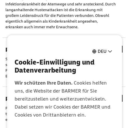
Infektionskrankheit der Atemwege und sehr ansteckend. Durch
langanhaltende Hustenattacken ist die Erkrankung mit
großem Leidensdruck für die Patienten verbunden. Obwohl
eigentlich allgemein als Kinderkrankheit angesehen,
erkranken auch immer mehr Erwachsene.
Pfeiffersches Drüsenfieber
DEU
Sind die Lymphknoten und Mandeln geschwollen, fühlen Sie
Cookie-Einwilligung und
sich erschöpft und fiebrig? Dann sind Sie vielleicht am
Datenverarbeitung
Pfeifferschen Drüsenfieber erkrankt. Mehr zu Symptomen und
Behandlung.
Wir schützen Ihre Daten.
Cookies helfen
uns, die Website der BARMER für Sie
PMS (Prämenstruelles Syndrom)
bereitzustellen und weiterzuentwickeln.
Dabei setzen wir Cookies der BARMER und
PMS äußert sich durch Stimmungsschwankungen und andere
typische Beschwerden. Welche Hilfe und Behandlungen gibt
Cookies von Drittanbietern ein.
es?