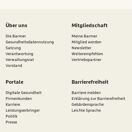
Über uns
Mitgliedschaft
Die Barmer
Meine Barmer
Gesundheitsdatennutzung
Mitglied werden
Satzung
Newsletter
externer Link:
Verantwortung
Weiterempfehlen
Verwaltungsrat
Vertriebspartner
Vorstand
Portale
Barrierefreiheit
Digitale Gesundheit
Barriere melden
Firmenkunden
Erklärung zur Barrierefreiheit
Karriere
Gebärdensprache
Leistungserbringer
Leichte Sprache
Politik
Presse