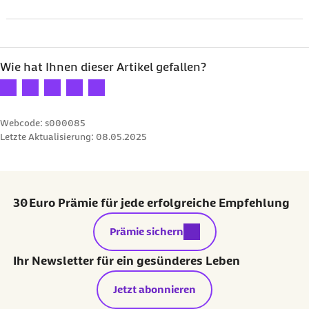
Wie hat Ihnen dieser Artikel gefallen?
Ihre Bewertung: 1 Stern
Ihre Bewertung: 2 Sterne
Ihre Bewertung: 3 Sterne
Ihre Bewertung: 4 Sterne
Ihre Bewertung: 5 Sterne
Webcode: s000085
Letzte Aktualisierung:
08.05.2025
30 Euro Prämie für jede erfolgreiche Empfehlung
externer Link:
Prämie sichern
Ihr Newsletter für ein gesünderes Leben
Jetzt abonnieren