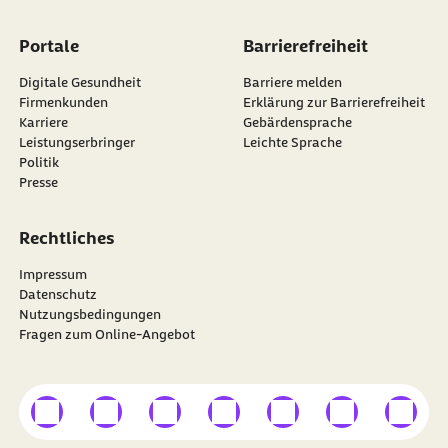
Portale
Barrierefreiheit
Digitale Gesundheit
Barriere melden
Firmenkunden
Erklärung zur Barrierefreiheit
Karriere
Gebärdensprache
Leistungserbringer
Leichte Sprache
Politik
Presse
Rechtliches
Impressum
Datenschutz
Nutzungsbedingungen
Fragen zum Online-Angebot
externer Link
externer Link
externer Link
externer Link
externer Link
externer Link
externer
Besuchen Sie die
BARMER
auf