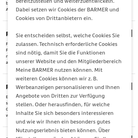
bereitzustellen und weiterzuentwickeln.
bei Infektionen und Entzündungen, aber auch infolge anderer
Dabei setzen wir Cookies der BARMER und
Auslöser auf.
Cookies von Drittanbietern ein.
Fieberkrampf
Sie entscheiden selbst, welche Cookies Sie
zulassen. Technisch erforderliche Cookies
Fieberkrämpfe treten vor allem bei
Babys
und Kleinkindern bei
Fieberanstieg auf. Es sind epileptische Krampfanfälle, die aber
sind nötig, damit Sie die Funktionen
nicht zur Epilepsie zählen und eine solche auch nicht
unserer Website und den Mitgliederbereich
auslösen.
Meine BARMER nutzen können. Mit
weiteren Cookies können wir z. B.
Fraktur (Knochenbruch)
Werbeanzeigen personalisieren und Ihnen
Angebote von Dritten zur Verfügung
Eine Fraktur entsteht, wenn das Stützskelett des Körpers zu
stark belastet wird. Oft reicht eine Ruhigstellung im
stellen. Oder herausfinden, für welche
Gipsverband, manche Knochenbrüche müssen operiert
Inhalte Sie sich besonders interessieren
werden.
und wie wir Ihnen ein besonders gutes
Nutzungserlebnis bieten können. Über