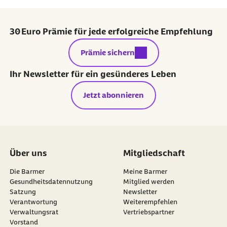
30 Euro Prämie für jede erfolgreiche Empfehlung
externer Link:
Prämie sichern
Ihr Newsletter für ein gesünderes Leben
Jetzt abonnieren
Über uns
Mitgliedschaft
Die Barmer
Meine Barmer
Gesundheitsdatennutzung
Mitglied werden
Satzung
Newsletter
externer Link:
Verantwortung
Weiterempfehlen
Verwaltungsrat
Vertriebspartner
Vorstand