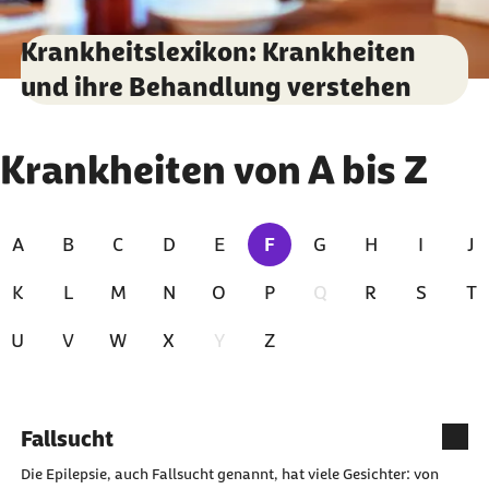
Krankheitslexikon: Krankheiten
und ihre Behandlung verstehen
Zu den Ergebnissen springen
Krankheiten von A bis Z
A
B
C
D
E
F
G
H
I
J
Zur Zeit ausgewählt
K
L
M
N
O
P
Q
R
S
T
U
V
W
X
Y
Z
Index für Buchstabe "F"
Fallsucht
Die Epilepsie, auch Fallsucht genannt, hat viele Gesichter: von