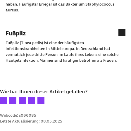
haben. Häufigster Erreger ist das Bakterium Staphylococcus
aureus.
Fußpilz
Fußpilz (Tinea pedis) ist eine der häufigsten
Infektionskrankheiten in Mitteleuropa. In Deutschland hat
vermutlich jede dritte Person im Laufe ihres Lebens eine solche
Hautpilzinfektion. Männer sind häufiger betroffen als Frauen.
Wie hat Ihnen dieser Artikel gefallen?
Ihre Bewertung: 1 Stern
Ihre Bewertung: 2 Sterne
Ihre Bewertung: 3 Sterne
Ihre Bewertung: 4 Sterne
Ihre Bewertung: 5 Sterne
Webcode: s000085
Letzte Aktualisierung:
08.05.2025