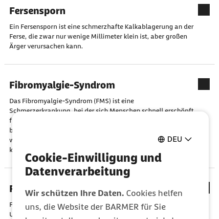
Fersensporn
Ein Fersensporn ist eine schmerzhafte Kalkablagerung an der
Ferse, die zwar nur wenige Millimeter klein ist, aber großen
Ärger verursachen kann.
Fibromyalgie-Syndrom
Das Fibromyalgie-Syndrom (FMS) ist eine
Schmerzerkrankung, bei der sich Menschen schnell erschöpft
fühlen und schlecht schlafen können. Die Erkrankung
beeinträchtigt stark. Eigene Aktivität und Bewegung sind die
DEU
wichtigsten Bausteine der Behandlung. Vorübergehend
können Medikamente helfen.
Cookie-Einwilligung und
Datenverarbeitung
Fieber
Wir schützen Ihre Daten.
Cookies helfen
Fieber ist eine aktive Maßnahme des Körpers zur
uns, die Website der BARMER für Sie
Unterstützung der eigenen Immunabwehr. Es tritt vor allem