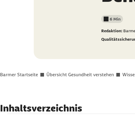
6 Min
Lesedauer wenig
Redaktion:
Barme
Qualitätssicheru
Sie befinden sich hier:
Barmer Startseite
Übersicht Gesundheit verstehen
Wisse
Inhaltsverzeichnis
Was ist Krätze?
Woher bekommt man Krätze?