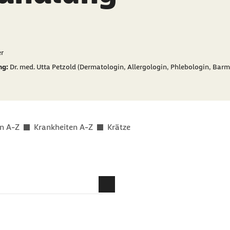
er als
r
ng:
Dr. med. Utta Petzold (Dermatologin, Allergologin, Phlebologin, Barm
n A-Z
Krankheiten A-Z
Krätze