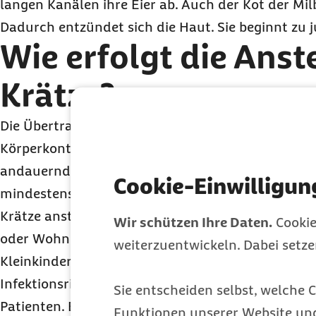
langen Kanälen ihre Eier ab. Auch der Kot der Milb
Dadurch entzündet sich die Haut. Sie beginnt zu 
Wie erfolgt die Anst
Krätze?
Die Übertragung erfolgt direkt von Mensch zu M
Körperkontakt. Die Übertragung von Krätzmilben i
andauerndem Haut-zu-Haut-Kontakt über einen 
Cookie-Einwilligun
mindestens 5 bis 10 Minuten möglich. Kontaktpers
Krätze anstecken können, sind daher im Regelfall 
Wir schützen Ihre Daten.
Cookie
oder Wohngemeinschaft, zum Beispiel Paare, Gesc
weiterzuentwickeln. Dabei setz
Kleinkindern oder pflegebedürftige Personen und 
Infektionsrisiko steigt mit der Anzahl der Milben
Sie entscheiden selbst, welche C
Patienten. Bei der Borkenkrätze ist die Anzahl an
Funktionen unserer Website un