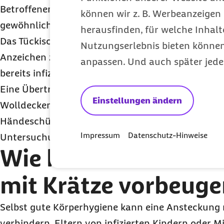
Betroffenen besonders hoch. Deshalb ist diese Fo
können wir z. B. Werbeanzeigen 
gewöhnlichen Krätze hochansteckend.
herausfinden, für welche Inhalt
Das Tückische ist, dass es zwei bis fünf Wochen da
Nutzungserlebnis bieten können.
Anzeichen zeigen. Man kann also symptomfrei sei
anpassen. Und auch später jede
bereits infiziert haben und seine engsten Mitmen
Eine Übertragung von Krätzmilben über Textilien 
Einstellungen ändern
Wolldecken, Unterwäsche oder Verbandsstoffe ist
Händeschütteln, Begrüßungsküsse, Umarmungen 
Impressum
Datenschutz-Hinweise
Untersuchung der Haut dauern in der Regel zu ku
Wie kann man der A
mit Krätze vorbeuge
Selbst gute Körperhygiene kann eine Ansteckung 
verhindern. Eltern von infizierten Kindern oder M