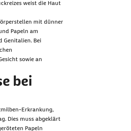
uckreizes weist die Haut
Körperstellen mit dünner
 und Papeln am
 Genitalien. Bei
schen
esicht sowie an
e bei
tzmilben-Erkrankung,
g. Dies muss abgeklärt
geröteten Papeln