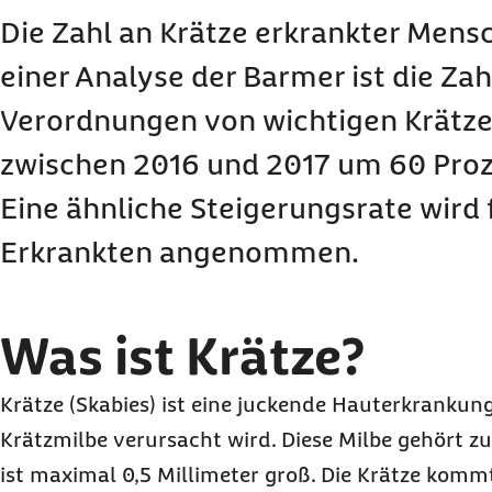
Wie erfolgt die Ansteckung bei Krätze?
Die Zahl an Krätze erkrankter Mens
Wie kann man der Ansteckung mit Krätze vor
einer Analyse der Barmer ist die Zah
Was sind die ersten Anzeichen von Krätze?
Verordnungen von wichtigen Krät
Wie wird die Diagnose bei Krätze gestellt?
zwischen 2016 und 2017 um 60 Proz
Welche Behandlungsmöglichkeiten gibt es bei 
Welche zusätzlichen Handlungsempfehlungen gi
Eine ähnliche Steigerungsrate wird 
Welche Folgeerkrankungen können bei Krätze 
Erkrankten angenommen.
Wie lange dauert es, bis die Krätze weg ist?
Gibt es Unterschiede zwischen jung und alt?
Was ist Krätze?
Krätze (Skabies) ist eine juckende Hauterkrankung
Krätzmilbe verursacht wird. Diese Milbe gehört z
ist maximal 0,5 Millimeter groß. Die Krätze komm