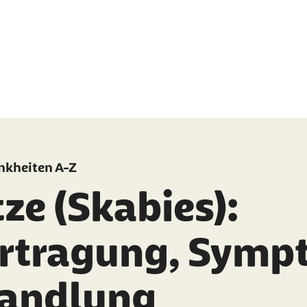
nkheiten A-Z
ze (Skabies):
rtragung, Symp
andlung