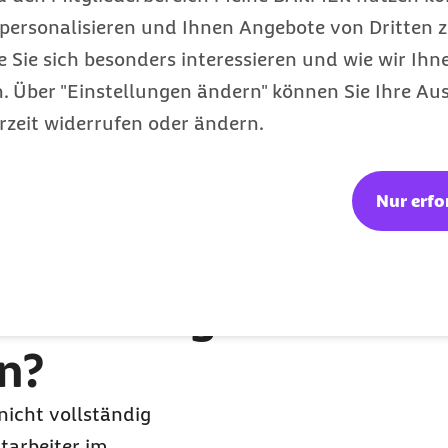
rm im Gegensatz zu einer
personalisieren und Ihnen Angebote von Dritten z
e Sie sich besonders interessieren und wie wir Ihn
uern kann, bis sich erste
 Über "Einstellungen ändern" können Sie Ihre Aus
n und sich trotzdem
rzeit widerrufen oder ändern.
schen anstecken.
wie Bettwäsche,
Nur erfo
 möglich aber selten.
oder eine medizinische
rz für eine Ansteckung.
nsteckung
n?
nicht vollständig
itarbeiter im