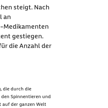
chen steigt. Nach
beugen?
l an
ze-Medikamenten
ent gestiegen.
Krätze?
bt es bei Krätze?
für die Anzahl der
auftreten?
, die durch die
u den Spinnentieren und
t auf der ganzen Welt