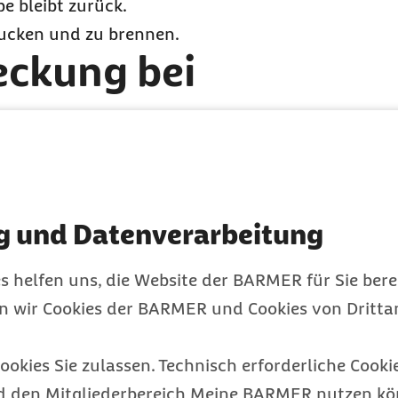
e bleibt zurück.
jucken und zu brennen.
eckung bei
ensch durch engen
st nur bei länger
Zeitraum von
g und Datenverarbeitung
onen, die sich mit
Mitglieder einer Familie
s helfen uns, die Website der BARMER für Sie bere
hwister, Eltern mit
en wir Cookies der BARMER und Cookies von Drittan
deren Betreuer. Das
 auf der Hautfläche des
ookies Sie zulassen. Technisch erforderliche Cookie
 Milben auf der Haut der
d den Mitgliederbereich Meine BARMER nutzen kön