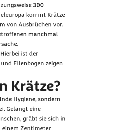
ätzungsweise 300
itteleuropa kommt Krätze
orm von Ausbrüchen vor.
Betroffenen manchmal
rsache.
Hierbei ist der
e und Ellenbogen zeigen
 Krätze?
lnde Hygiene, sondern
i. Gelangt eine
nschen, gräbt sie sich in
zu einem Zentimeter