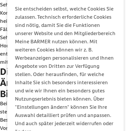
Sehr selten entzündet sich infolge der
Sie entscheiden selbst, welche Cookies Sie
Konjunktivitis auch die Hornhaut des Auges. Sie
zulassen. Technisch erforderliche Cookies
heilt ebenfalls meist von selbst, kann in seltenen
sind nötig, damit Sie die Funktionen
Fällen aber zu einer dauerhaften
unserer Website und den Mitgliederbereich
Sehverschlechterung führen. Das Risiko für eine
Meine BARMER nutzen können. Mit
Hornhautentzündung (Keratitis) ist sehr gering. Sie
weiteren Cookies können wir z. B.
entwickelt sich bei etwa drei von 10.000 Menschen
Werbeanzeigen personalisieren und Ihnen
mit Bindehautentzündung.
Angebote von Dritten zur Verfügung
Diagnostik: Wie stellen
stellen. Oder herausfinden, für welche
Ärztinnen und Ärzte eine
Inhalte Sie sich besonders interessieren
und wie wir Ihnen ein besonders gutes
Bindehautentzündung fest?
Nutzungserlebnis bieten können. Über
Bei Verdacht auf eine Bindehautentzündung
"Einstellungen ändern" können Sie Ihre
stellen Ärztinnen und Ärzte Fragen zu den
Auswahl detailliert prüfen und anpassen.
Beschwerden, ihrer Dauer und zu
Und auch später jederzeit widerrufen oder
Vorerkrankungen. Sie fragen auch, ob das