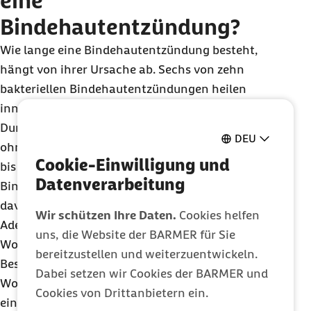
eine
Bindehautentzündung?
Wie lange eine Bindehautentzündung besteht,
hängt von ihrer Ursache ab. Sechs von zehn
bakteriellen Bindehautentzündungen heilen
innerhalb von ein bis zwei Wochen von selbst.
Durch Viren verursachte Entzündungen heilen
DEU
ohne Behandlung in der Regel ebenfalls nach zwei
Cookie-Einwilligung und
bis vier Wochen. Wie lange die
Datenverarbeitung
Bindehautentzündung ansteckend ist, kann auch
davon abhängen, ob und wie sie behandelt wird.
Wir schützen Ihre Daten.
Cookies helfen
Adenoviren sind in den ersten zwei bis drei
uns, die Website der BARMER für Sie
Wochen nach Erkrankung am ansteckendsten.
bereitzustellen und weiterzuentwickeln.
Besteht die Bindehautentzündung nach vier
Dabei setzen wir Cookies der BARMER und
Wochen immer noch, sprechen Fachleute von
Cookies von Drittanbietern ein.
einer
chronischen Bindehautentzündung
.