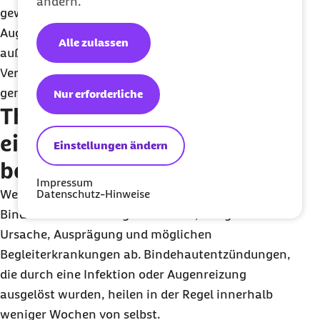
ändern.
gewohnte Sehvermögen vorhanden ist und ob die
Augen schmerzen. Sie untersuchen das Auge
Alle zulassen
außerdem auf mögliche Fremdkörper und
Verletzungen. In seltenen Fällen wird ein Abstrich
genommen, um den Erreger zu bestimmen.
Nur erforderliche
Therapie: Wie lässt sich
eine Bindehautentzündung
Einstellungen ändern
behandeln?
Impressum
Welche
Datenschutz-Hinweise
Behandlung
bei einer
Bindehautentzündung sinnvoll ist, hängt von ihrer
Ursache, Ausprägung und möglichen
Begleiterkrankungen ab. Bindehautentzündungen,
die durch eine Infektion oder Augenreizung
ausgelöst wurden, heilen in der Regel innerhalb
weniger Wochen von selbst.