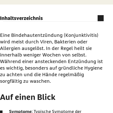
Inhaltsverzeichnis
Auf einen Blick
Was ist eine Bindehautentzündung?
Eine Bindehautentzündung (Konjunktivitis)
wird meist durch Viren, Bakterien oder
Mit welchen Symptomen äußert sich eine
Allergien ausgelöst. In der Regel heilt sie
Bindehautentzündung?
innerhalb weniger Wochen von selbst.
Bindehautentzündung: Wann zum Arzt oder zur
Während einer ansteckenden Entzündung ist
Ärztin?
es wichtig, besonders auf gründliche Hygiene
Welche Ursachen hat eine
zu achten und die Hände regelmäßig
Bindehautentzündung?
sorgfältig zu waschen.
Verlauf: Wie lange dauert eine
Bindehautentzündung?
Auf einen Blick
Diagnostik: Wie stellen Ärztinnen und Ärzte
eine Bindehautentzündung fest?
Symptome
: Typische Symptome der