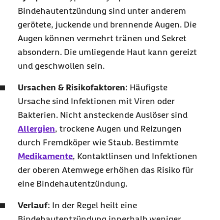
Therapie: Wie lässt sich eine
Bindehautentzündung sind unter anderem
Bindehautentzündung behandeln?
gerötete, juckende und brennende Augen. Die
Augen können vermehrt tränen und Sekret
Welche Hausmittel helfen bei einer
absondern. Die umliegende Haut kann gereizt
Bindehautentzündung?
und geschwollen sein.
Hilfreiche Links
Häufige Fragen und Antworten zu
Ursachen & Risikofaktoren
: Häufigste
Bindehautentzündung
Ursache sind Infektionen mit Viren oder
Bakterien. Nicht ansteckende Auslöser sind
Allergien
, trockene Augen und Reizungen
durch Fremdköper wie Staub. Bestimmte
Medikamente
, Kontaktlinsen und Infektionen
der oberen Atemwege erhöhen das Risiko für
eine Bindehautentzündung.
Verlauf
: In der Regel heilt eine
Bindehautentzündung innerhalb weniger