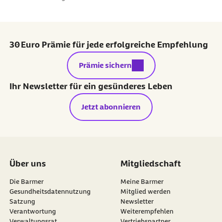
30 Euro Prämie für jede erfolgreiche Empfehlung
externer Link:
Prämie sichern
Ihr Newsletter für ein gesünderes Leben
Jetzt abonnieren
Über uns
Mitgliedschaft
Die Barmer
Meine Barmer
Gesundheitsdatennutzung
Mitglied werden
Satzung
Newsletter
externer Link:
Verantwortung
Weiterempfehlen
Verwaltungsrat
Vertriebspartner