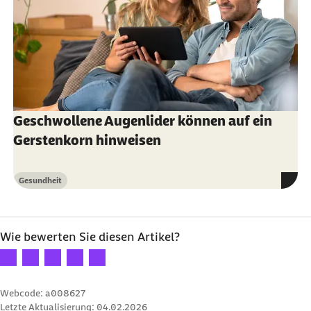
Geschwollene Augenlider können auf ein
Gerstenkorn hinweisen
Gesundheit
Kategorie
Wie bewerten Sie diesen Artikel?
Ihre Bewertung: 1 Stern
Ihre Bewertung: 2 Sterne
Ihre Bewertung: 3 Sterne
Ihre Bewertung: 4 Sterne
Ihre Bewertung: 5 Sterne
Webcode: a008627
Letzte Aktualisierung:
04.02.2026