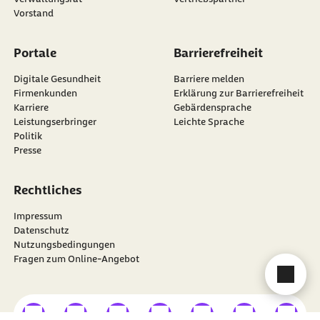
Vorstand
Portale
Barrierefreiheit
Digitale Gesundheit
Barriere melden
Firmenkunden
Erklärung zur Barrierefreiheit
Karriere
Gebärdensprache
Leistungserbringer
Leichte Sprache
Politik
Presse
Rechtliches
Impressum
Datenschutz
Nutzungsbedingungen
Fragen zum Online-Angebot
Cha
externer Link
externer Link
externer Link
externer Link
externer Link
externer Link
externer