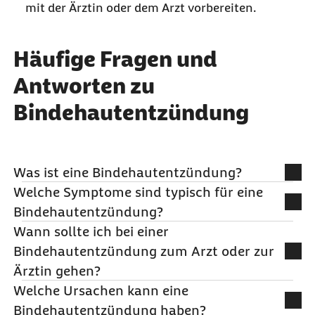
mit der Ärztin oder dem Arzt vorbereiten.
Häufige Fragen und
Antworten zu
Bindehautentzündung
Was ist eine Bindehautentzündung?
Welche Symptome sind typisch für eine
Eine Bindehautentzündung – medizinisch
Bindehautentzündung?
Konjunktivitis genannt – ist eine Entzündung der
Wann sollte ich bei einer
Bindehaut des Auges, also der Schleimhaut, die
Typische Anzeichen sind:
Bindehautentzündung zum Arzt oder zur
den weißen Teil des Auges und die Innenseite der
✔ gerötete Augen
Ärztin gehen?
Augenlider schützt. Sie kann durch verschiedene
✔ Tränenfluss und Augenjucken
Welche Ursachen kann eine
Ursachen ausgelöst werden, z. B. Infektionen oder
✔ Brennen oder Fremdkörpergefühl
Ein Praxisbesuch kann sinnvoll sein, wenn:
Bindehautentzündung haben?
Reizungen.
✔ Sekret (wässrig oder schleimig), besonders
✔ die Sehkraft schlechter wird