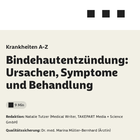
Zum Kontakt Knopf springen
Zum Seiteninhalt springen
Krankheiten A-Z
Bindehautentzündung:
Ursachen, Symptome
und Behandlung
9 Min
Lesedauer weniger als
Redaktion:
Natalie Tutzer (Medical Writer, TAKEPART Media + Science
GmbH)
Qualitätssicherung:
Dr. med. Marina Müller-Bernhard (Ärztin)