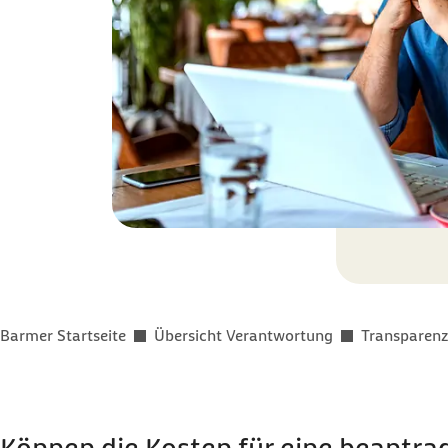
Sie befinden sich hier:
Barmer Startseite
Übersicht Verantwortung
Transparenz
Können die Kosten für eine beantrag