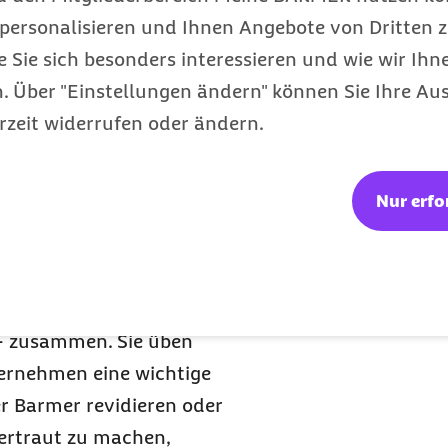
(
*8
)
personalisieren und Ihnen Angebote von Dritten z
719
e Sie sich besonders interessieren und wie wir Ihn
(
*8
)
2
1.307
 Über "Einstellungen ändern" können Sie Ihre Aus
)
(
*15
)
rzeit widerrufen oder ändern.
7
771
(
*9
)
Nur erfo
uch einlegen, legt die
rspruchsausschuss zur
liedern der
 – zusammen. Sie üben
bernehmen eine wichtige
r Barmer revidieren oder
vertraut zu machen,