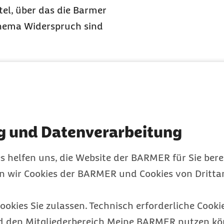
tel, über das die Barmer
 Thema Widerspruch sind
legeversicherung
Gesamt
469
25.319
34
)
(
*296
)
192
g und Datenverarbeitung
(
*2
)
056
24.396
s helfen uns, die Website der BARMER für Sie bere
29
)
(
*285
)
2
638
en wir Cookies der BARMER und Cookies von Drittan
(
*8
)
92
3.519
ookies Sie zulassen. Technisch erforderliche Cookie
4
)
(
*41
)
5
722
d den Mitgliederbereich Meine BARMER nutzen kön