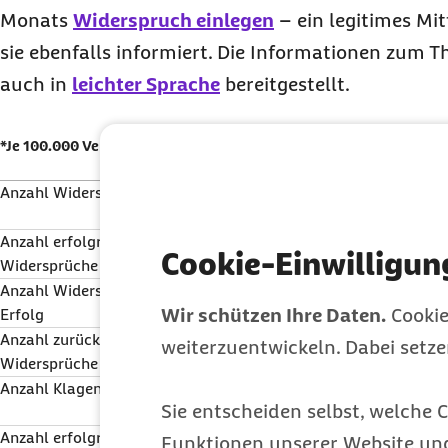
Monats
Widerspruch einlegen
– ein legitimes Mit
sie ebenfalls informiert. Die Informationen zum
auch in
leichter Sprache
bereitgestellt.
Krankenversicherung
Pf
*Je 100.000 Versicherte
Anzahl Widersprüche
13.850
11.
(
*162
)
(
*1
Anzahl erfolgreicher
117
75
Cookie-Einwilligun
Widersprüche
(
*1
)
(
*1
)
Anzahl Widersprüche ohne
13.340
11.
Wir schützen Ihre Daten.
Cookie
Erfolg
(
*156
)
(
*1
Anzahl zurückgenommener
336
30
weiterzuentwickeln. Dabei setz
Widersprüche
(
*4
)
(
*4
)
Anzahl Klagen
2.327
1.1
Sie entscheiden selbst, welche C
(
*27
)
(
*1
Anzahl erfolgreicher Klagen
517
20
Funktionen unserer Website un