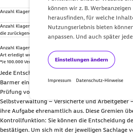
(
*6
)
(
*2
)
können wir z. B. Werbeanzeigen 
Anzahl Klagen ohne Erfolg
541
178
herausfinden, für welche Inhalt
(
*6
)
(
*2
)
Anzahl Klagen,
805
50
Nutzungserlebnis bieten können.
die zurückgenommen wurden
(
*9
)
(
*6
anpassen. Und auch später jede
Anzahl Klagen, die auf sonstige
464
30
Art erledigt wurden
(
*5
)
(
*4
)
Einstellungen ändern
*Je 100.000 Versicherte
Jede Entscheidung, gegen die Versicherte Widerspr
Impressum
Datenschutz-Hinweise
Barmer einem neutralen und unabhängigen Wide
Prüfung vor. Dieser setzt sich aus gewählten Mitg
Selbstverwaltung – Versicherte und Arbeitgeber
ihre Aufgabe ehrenamtlich aus. Diese Gremien ü
Kontrollfunktion: Sie können die Entscheidung de
bestätigen. Um sich mit der jeweiligen Sachlage 