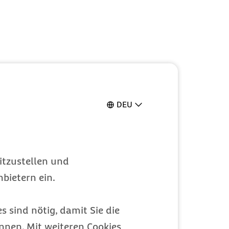
DEU
itzustellen und
bietern ein.
s sind nötig, damit Sie die
nen. Mit weiteren Cookies