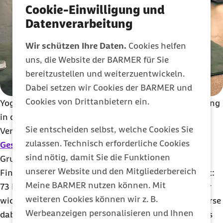
Cookie-Einwilligung und
Datenverarbeitung
Wir schützen Ihre Daten.
Cookies helfen
uns, die Website der BARMER für Sie
bereitzustellen und weiterzuentwickeln.
Dabei setzen wir Cookies der BARMER und
Cookies von Drittanbietern ein.
Yoga-Klasse, Ernährungsberatung oder Nordic Walking
in der Gruppe: Einige Krankenkassen haben für ihre
Sie entscheiden selbst, welche Cookies Sie
Versicherten eine breite Auswahl an
zulassen. Technisch erforderliche Cookies
Gesundheitskursen
im Portfolio. Und nicht ohne
sind nötig, damit Sie die Funktionen
Grund. Laut einer Umfrage des Geld-Ratgebers
unserer Website und den Mitgliederbereich
Finanztip sind diese bei den Versicherten sehr beliebt:
Meine BARMER nutzen können. Mit
73 Prozent der Befragten finden sie wichtig oder sehr
weiteren Cookies können wir z. B.
wichtig. Verständlich, immerhin unterstützen die Kurse
Werbeanzeigen personalisieren und Ihnen
dabei, körperlich und seelisch fit zu bleiben – und das