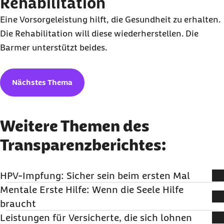
Rehabilitation
Eine Vorsorgeleistung hilft, die Gesundheit zu erhalten.
Die Rehabilitation will diese wiederherstellen. Die
Barmer unterstützt beides.
Nächstes Thema
Weitere Themen des
Transparenzberichtes:
HPV-Impfung: Sicher sein beim ersten Mal
Mentale Erste Hilfe: Wenn die Seele Hilfe
Humane Papillomviren sind hochansteckend. Eine
braucht
Impfung schützt – und ist für Kinder und Jugendliche
Leistungen für Versicherte, die sich lohnen
kostenfrei.
Psychische Belastungen nehmen zu – doch wie erkennt