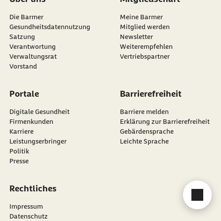
Die Barmer
Meine Barmer
Gesundheitsdatennutzung
Mitglied werden
Satzung
Newsletter
externer Link:
Verantwortung
Weiterempfehlen
Verwaltungsrat
Vertriebspartner
Vorstand
Portale
Barrierefreiheit
Digitale Gesundheit
Barriere melden
Firmenkunden
Erklärung zur Barrierefreiheit
Karriere
Gebärdensprache
Leistungserbringer
Leichte Sprache
Politik
Presse
Rechtliches
Cha
Impressum
Datenschutz