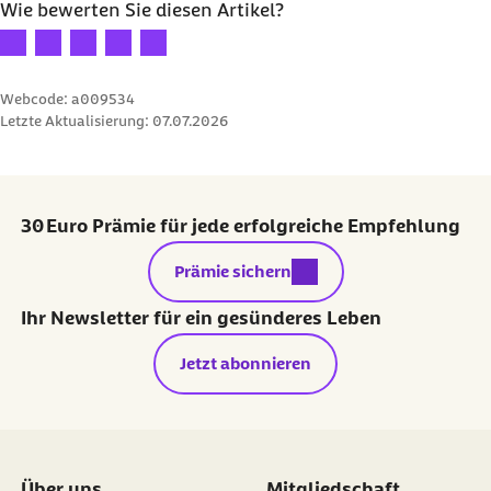
Wie bewerten Sie diesen Artikel?
Ihre Bewertung: 1 Stern
Ihre Bewertung: 2 Sterne
Ihre Bewertung: 3 Sterne
Ihre Bewertung: 4 Sterne
Ihre Bewertung: 5 Sterne
Webcode: a009534
Letzte Aktualisierung:
07.07.2026
30 Euro Prämie für jede erfolgreiche Empfehlung
externer Link:
Prämie sichern
Ihr Newsletter für ein gesünderes Leben
Jetzt abonnieren
Über uns
Mitgliedschaft