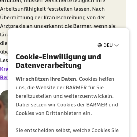
erhalten, müssen Versicherte lediglich ihre
Arbeitsunfähigkeit feststellen lassen. Nach
Übermittlung der Krankschreibung von der
Arztpraxis an uns erkennt die Barmer, wenn sie
länger ausfallen, und informiert rechtzeitig über
die weiteren Schritte. Mithilfe des Arbeitgebers
DEU
übernimmt die Barmer auch die Berechnung.
Cookie-Einwilligung und
Lesen Sie mehr Informationen rund um
das Thema
Datenverarbeitung
Krankengeld, Ihren Anspruch und die
Berechnung der Krankengeldhöhe
.
Wir schützen Ihre Daten.
Cookies helfen
uns, die Website der BARMER für Sie
bereitzustellen und weiterzuentwickeln.
Dabei setzen wir Cookies der BARMER und
Cookies von Drittanbietern ein.
Sie entscheiden selbst, welche Cookies Sie