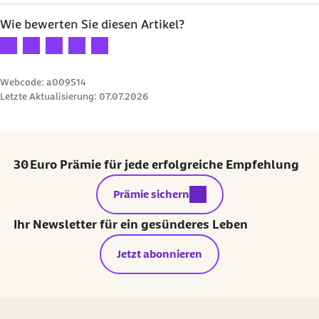
Wie bewerten Sie diesen Artikel?
Ihre Bewertung: 1 Stern
Ihre Bewertung: 2 Sterne
Ihre Bewertung: 3 Sterne
Ihre Bewertung: 4 Sterne
Ihre Bewertung: 5 Sterne
Webcode: a009514
Letzte Aktualisierung:
07.07.2026
30 Euro Prämie für jede erfolgreiche Empfehlung
externer Link:
Prämie sichern
Ihr Newsletter für ein gesünderes Leben
Jetzt abonnieren