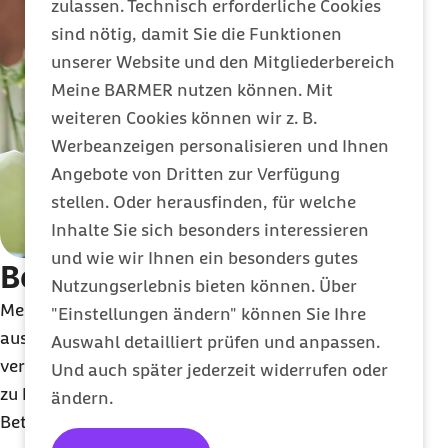
zulassen. Technisch erforderliche Cookies
sind nötig, damit Sie die Funktionen
unserer Website und den Mitgliederbereich
Meine BARMER nutzen können. Mit
weiteren Cookies können wir z. B.
Werbeanzeigen personalisieren und Ihnen
Angebote von Dritten zur Verfügung
stellen. Oder herausfinden, für welche
Inhalte Sie sich besonders interessieren
und wie wir Ihnen ein besonders gutes
Behandlungsfehler
Nutzungserlebnis bieten können. Über
Medizinische Fehler lassen sich nie völlig
"Einstellungen ändern" können Sie Ihre
ausschließen – auch wenn Ärztinnen und Ärzte
Auswahl detailliert prüfen und anpassen.
verpflichtet sind, nach dem fachlichen Standard
Und auch später jederzeit widerrufen oder
zu behandeln. Ein Behandlungsfehler kann für die
ändern.
Betroffenen schwere Folgen haben.