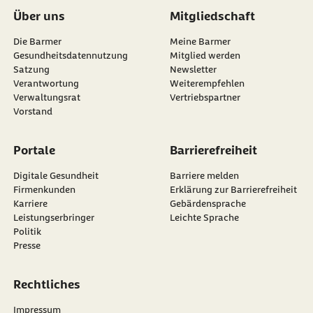
Über uns
Mitgliedschaft
Die Barmer
Meine Barmer
Gesundheitsdatennutzung
Mitglied werden
Satzung
Newsletter
externer Link:
Verantwortung
Weiterempfehlen
Verwaltungsrat
Vertriebspartner
Vorstand
Portale
Barrierefreiheit
Digitale Gesundheit
Barriere melden
Firmenkunden
Erklärung zur Barrierefreiheit
Karriere
Gebärdensprache
Leistungserbringer
Leichte Sprache
Politik
Presse
Rechtliches
Impressum