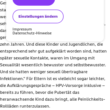
Gesundheit, sollte die Aufklärung möglichst früh
stattfinden. Sie müsse eben kindgerecht formuliert
Einstellungen ändern
werden, so Brockmeyer in einem Interview: „Es gibt
sehr schöne Studien aus den USA, die deutlich zeigen,
Impressum
dass Jugendliche bezüglich der HPV-Impfung sehr
Datenschutz-Hinweise
genau über Sexualität aufgeklärt wurden, schon mit
zehn Jahren. Und diese Kinder und Jugendlichen, die
entsprechend sehr gut aufgeklärt worden sind, hatten
später sexuelle Kontakte, waren im Umgang mit
Sexualität wesentlich bewusster und selbstbewusster.
Und sie hatten weniger sexuell übertragbare
Infektionen.“ Für Eltern ist es vielleicht sogar leichter,
die Aufklärungsgespräche – HPV-Vorsorge inklusive –
bereits zu führen, bevor die Pubertät das
heranwachsende Kind dazu bringt, alle Peinlichkeits-
Rollläden runterzulassen.