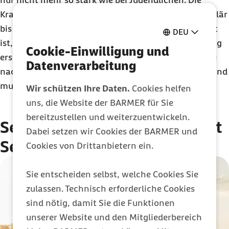
nur nicht mehr so stark wie bei Jugendlichen. Die
Krankenkassen übernehmen die Kosten deshalb regulär
bis zum 18. Lebensjahr. Wer bei der Barmer versichert
DEU
ist, kann sich diese sogar noch bis zum 26. Geburtstag
Cookie-Einwilligung und
erstatten lassen. Ist die
Impfung
vollständig, hält sie
Datenverarbeitung
nach den derzeitigen Erkenntnissen ein Leben lang und
muss nicht aufgefrischt werden.
Wir schützen Ihre Daten.
Cookies helfen
uns, die Website der BARMER für Sie
bereitzustellen und weiterzuentwickeln.
Selbstbewusster Umgang mit
Dabei setzen wir Cookies der BARMER und
Sexualität
Cookies von Drittanbietern ein.
Sie entscheiden selbst, welche Cookies Sie
zulassen. Technisch erforderliche Cookies
sind nötig, damit Sie die Funktionen
unserer Website und den Mitgliederbereich