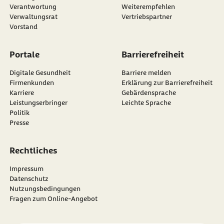
externer Link:
Verantwortung
Weiterempfehlen
Verwaltungsrat
Vertriebspartner
Vorstand
Portale
Barrierefreiheit
Digitale Gesundheit
Barriere melden
Firmenkunden
Erklärung zur Barrierefreiheit
Karriere
Gebärdensprache
Leistungserbringer
Leichte Sprache
Politik
Presse
Rechtliches
Impressum
Datenschutz
Nutzungsbedingungen
Fragen zum Online-Angebot