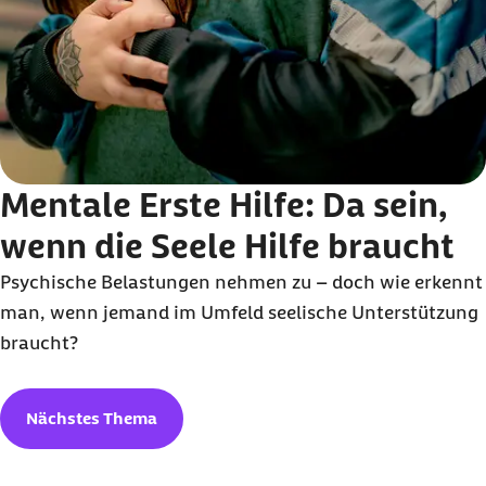
Bundeszentrale für gesundheitliche Aufklärung
(Abruf vom 03.06.2025):
Liebesleben Studie (PDF)
SWR (Abruf vom 03.06.2025):
Immer mehr HPV-
bedingte Fälle von Rachenkrebs durch Oralsex
ZDF (Abruf vom 03.06.202):
Welt-HPV-Tag: HPV-
Mentale Erste Hilfe: Da sein,
Impfung schützt auch Erwachsene
wenn die Seele Hilfe braucht
Psychische Belastungen nehmen zu – doch wie erkennt
man, wenn jemand im Umfeld seelische Unterstützung
braucht?
Nächstes Thema