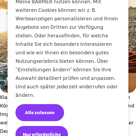
Meine BARMER nutzen können. Mit
weiteren Cookies können wir z. B.
Werbeanzeigen personalisieren und Ihnen
Angebote von Dritten zur Verfügung
stellen. Oder herausfinden, für welche
Inhalte Sie sich besonders interessieren
und wie wir Ihnen ein besonders gutes
Nutzungserlebnis bieten können. Über
"Einstellungen ändern" können Sie Ihre
Auswahl detailliert prüfen und anpassen.
Und auch später jederzeit widerrufen oder
ändern.
Klar, in der Pubertät sind Gespräche über den eigenen
Körper am gruseligsten. Aber Gespräche über Viren und
Alle zulassen
Impfungen gehören nie zu den angenehmen. Egal in
welchem Alter. Laut Norbert Brockmeyer, Präsident der
Deutschen Gesellschaft zur Förderung der Sexuellen
Nur erforderliche