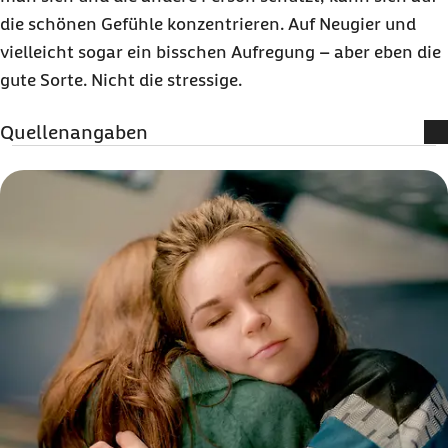
die schönen Gefühle konzentrieren. Auf Neugier und
vielleicht sogar ein bisschen Aufregung – aber eben die
gute Sorte. Nicht die stressige.
Quellenangaben
Literatur:
Nationale Lenkungsgruppe Impfen (Abruf vom
03.06.2025):
HPV - Infektionen und assoziierte
Erkrankungen
RKI (Abruf vom 03.06.2025):
Warum sollte gegen
HPV geimpft werden?
Bundesinstitut für Öffentliche Gesundheit (Abruf
vom Abruf vom 03.06.20254):
Welt-HPV-Tag: Diese
Impfung kann vor Krebs schützen