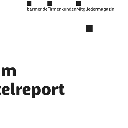
barmer.de
Firmenkunden
Mitgliedermagazin
um
elreport