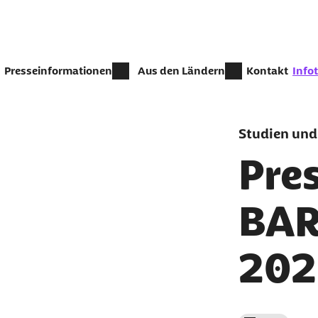
Zum Seiteninhalt springen
zur Z
Presseinformationen
Aus den Ländern
Kontakt
Info
Studien und
Pre
BAR
202