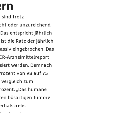
ern
 sind trotz
cht oder unzureichend
Das entspricht jährlich
st die Rate der jährlich
ssiv eingebrochen. Das
ER-Arzneimittelreport
ysiert werden. Demnach
Prozent von 98 auf 75
 Vergleich zum
Prozent. „Das humane
ngten bösartigen Tumore
erhalskrebs