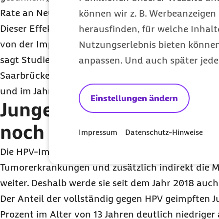
Rate an Neuerkrankungen für Gebärmutterhalskreb
können wir z. B. Werbeanzeigen 
Dieser Effekt ist bei den Frauen zwischen 30 und 
herausfinden, für welche Inhalt
von der Impfung im Kindesalter profitieren konnt
Nutzungserlebnis bieten können.
sagt Studienautor Prof. Dr. med. Daniel Grandt, 
anpassen. Und auch später jede
Saarbrücken. Im Jahr 2011 habe die Anzahl der Ne
und im Jahr 2022 bei 120 je eine Million Frauen ge
Einstellungen ändern
Jungen haben bei der I
noch Nachholbedarf
Impressum
Datenschutz-Hinweise
Die HPV-Impfung schütze auch Jungen vor HPV-b
Tumorerkrankungen und zusätzlich indirekt die 
weiter. Deshalb werde sie seit dem Jahr 2018 auc
Der Anteil der vollständig gegen HPV geimpften J
Prozent im Alter von 13 Jahren deutlich niedriger