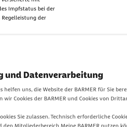
es Impfstatus bei der
 Regelleistung der
 dank HPV-
er
rschungsgruppe der
g und Datenverarbeitung
 bei den 20- bis 29-
kung der HPV-Impfung.
s helfen uns, die Website der BARMER für Sie bere
lskrebs. Im Jahr 2011 hat
en wir Cookies der BARMER und Cookies von Drittan
3 Neuerkrankten je eine
uf sieben je eine Million
ookies Sie zulassen. Technisch erforderliche Cookie
 Jahre die niedrigste
d den Mitgliederbereich Meine BARMER nutzen kön