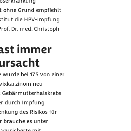
ebserkrankung
ht ohne Grund empfiehlt
titut die HPV-Impfung
rof. Dr. med. Christoph
ast immer
ursacht
 wurde bei 175 von einer
rvixkarzinom neu
de Gebärmutterhalskrebs
er durch Impfung
enkung des Risikos für
r brauche es unter
Versicherte mit