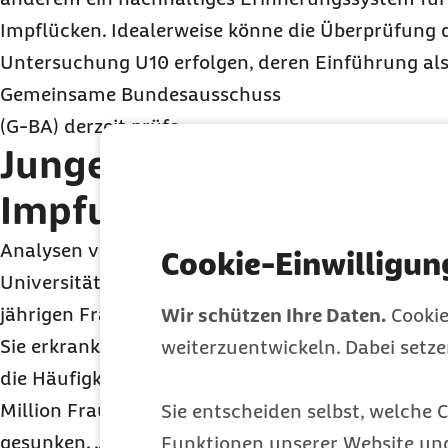
Impflücken. Idealerweise könne die Überprüfung d
Untersuchung U10 erfolgen, deren Einführung als
Gemeinsame Bundesausschuss
(G-BA) derzeit prüfe.
Junge Frauen erkranken
Impfung deutlich selten
Analysen von Dr. Veronika Lappe von der PMV fo
Cookie-Einwilligun
Universität zu Köln im Rahmen des Reports zeigen
jährigen Frauen bereits jetzt die schützende Wir
Wir schützen Ihre Daten.
Cookie
Sie erkranken deutlich seltener an Gebärmutterha
weiterzuentwickeln. Dabei setz
die Häufigkeit bei dieser Altersgruppe noch bei 2
Million Frauen gelegen. Im Jahr 2022 ist die Rate a
Sie entscheiden selbst, welche C
gesunken. „Wir sehen in der Altersgruppe 20 bis 29
Funktionen unserer Website un