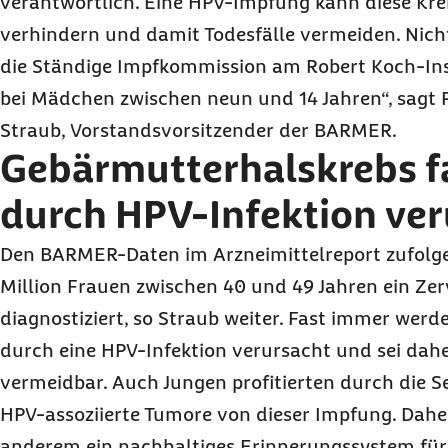
verantwortlich. Eine HPV-Impfung kann diese Kr
verhindern und damit Todesfälle vermeiden. Nic
die Ständige Impfkommission am Robert Koch-Ins
bei Mädchen zwischen neun und 14 Jahren“, sagt P
Straub, Vorstandsvorsitzender der BARMER.
Gebärmutterhalskrebs f
durch HPV-Infektion ver
Den BARMER-Daten im Arzneimittelreport zufolge
Million Frauen zwischen 40 und 49 Jahren ein Ze
diagnostiziert, so Straub weiter. Fast immer wer
durch eine HPV-Infektion verursacht und sei dah
vermeidbar. Auch Jungen profitierten durch die S
HPV-assoziierte Tumore von dieser Impfung. Dahe
anderem ein nachhaltiges Erinnerungssystem für 