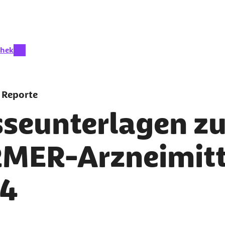
eit aktiv:
thek
 Reporte
sseunterlagen z
MER-Arzneimitt
4