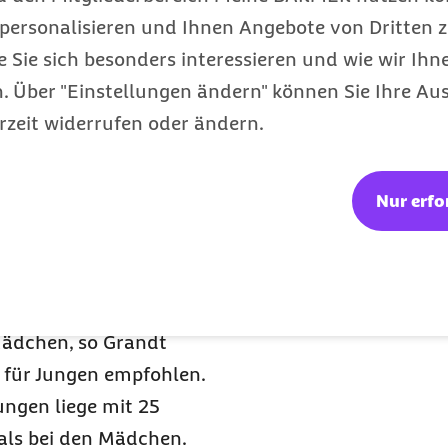
s seit dem Jahr 2011.
personalisieren und Ihnen Angebote von Dritten z
39 Jahren, die noch nicht
e Sie sich besonders interessieren und wie wir Ihn
en, nicht zu beobachten“,
 Über "Einstellungen ändern" können Sie Ihre Aus
Chefarzt am Klinikum
rzeit widerrufen oder ändern.
uerkrankten hier bei 95
legen.
Nur erfo
mpfquote
edingten
Mädchen, so Grandt
h für Jungen empfohlen.
ungen liege mit 25
 als bei den Mädchen.