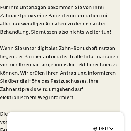
Für Ihre Unterlagen bekommen Sie von Ihrer
Zahnarztpraxis eine Patienteninformation mit
allen notwendigen Angaben zu der geplanten
Behandlung. Sie müssen also nichts weiter tun!
Wenn Sie unser digitales Zahn-Bonusheft nutzen,
liegen der Barmer automatisch alle Informationen
vor, um Ihren Vorsorgebonus korrekt berechnen zu
können. Wir prüfen Ihren Antrag und informieren
Sie über die Höhe des Festzuschusses. Ihre
Zahnarztpraxis wird umgehend auf
elektronischem Weg informiert.
Die genehmigte Behandlung können Sie innerhalb
von 6 Monaten durchführen lassen. Den
DEU
Festzuschuss rechnet die Zahnarztpraxis direkt