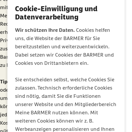
mit der Barmer ab. Für den Eigenanteil oder
Cookie-Einwilligung und
Mehrleistungen erhalten Sie eine separate
Datenverarbeitung
Rechnung. Im Fall einer andersartigen Versorgung
Wir schützen Ihre Daten.
Cookies helfen
erhalten Sie für die komplette Leistung eine
uns, die Website der BARMER für Sie
Privatrechnung. Diese Rechnung reichen Sie
bereitzustellen und weiterzuentwickeln.
zusammen mit Ihrer Bankverbindung bei der
Dabei setzen wir Cookies der BARMER und
Barmer ein, um Ihren Festzuschuss direkt erstattet
Cookies von Drittanbietern ein.
zu bekommen.
Sie entscheiden selbst, welche Cookies Sie
Tipp
: Im Mitgliederbereich
Meine Barmer
per Web
zulassen. Technisch erforderliche Cookies
oder App erhalten Sie volle Transparenz, wenn es
sind nötig, damit Sie die Funktionen
um Zahnersatz geht. Mit der Kompass-Funktion
unserer Website und den Mitgliederbereich
können Sie den Bearbeitungsstatus verfolgen und
Meine BARMER nutzen können. Mit
jeden Schritt nachvollziehen. Sie haben volle
weiteren Cookies können wir z. B.
Kostentransparenz und bekommen zusätzlich
Werbeanzeigen personalisieren und Ihnen
nützliche Informationen und Hilfestellungen.