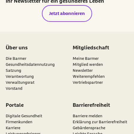
Ihr Newsletter für ein gesünderes Leben
Jetzt abonnieren
Über uns
Mitgliedschaft
Die Barmer
Meine Barmer
Gesundheitsdatennutzung
Mitglied werden
Satzung
Newsletter
externer Link:
Verantwortung
Weiterempfehlen
Verwaltungsrat
Vertriebspartner
Vorstand
Portale
Barrierefreiheit
Digitale Gesundheit
Barriere melden
Firmenkunden
Erklärung zur Barrierefreiheit
Karriere
Gebärdensprache
Leistungserbringer
Leichte Sprache