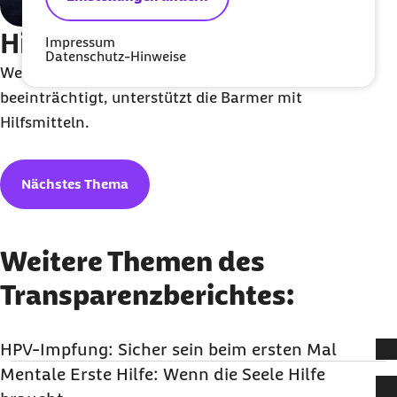
Hilfsmittel
Impressum
Datenschutz-Hinweise
Wenn eine Krankheit oder Behinderung das Leben
beeinträchtigt, unterstützt die Barmer mit
Hilfsmitteln.
Nächstes Thema
Weitere Themen des
Transparenzberichtes:
HPV-Impfung: Sicher sein beim ersten Mal
Mentale Erste Hilfe: Wenn die Seele Hilfe
Humane Papillomviren sind hochansteckend. Eine