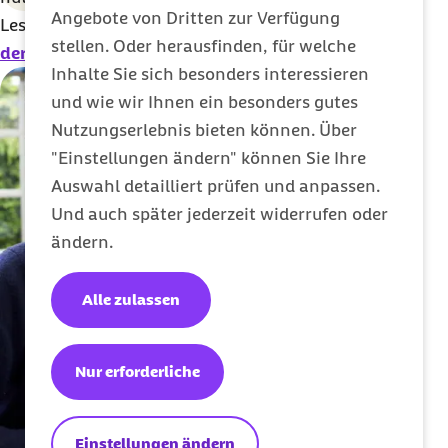
Angebote von Dritten zur Verfügung
Lesen Sie mehr Informationen zu allen
Leistungen
stellen. Oder herausfinden, für welche
der Barmer rund um Zahnersatz
.
Inhalte Sie sich besonders interessieren
und wie wir Ihnen ein besonders gutes
Nutzungserlebnis bieten können. Über
"Einstellungen ändern" können Sie Ihre
Auswahl detailliert prüfen und anpassen.
Und auch später jederzeit widerrufen oder
ändern.
Alle zulassen
Nur erforderliche
Einstellungen ändern