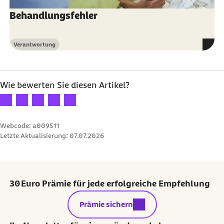
Behandlungsfehler
Verantwortung
Kategorie
Wie bewerten Sie diesen Artikel?
Ihre Bewertung: 1 Stern
Ihre Bewertung: 2 Sterne
Ihre Bewertung: 3 Sterne
Ihre Bewertung: 4 Sterne
Ihre Bewertung: 5 Sterne
Webcode: a009511
Letzte Aktualisierung:
07.07.2026
30 Euro Prämie für jede erfolgreiche Empfehlung
externer Link:
Prämie sichern