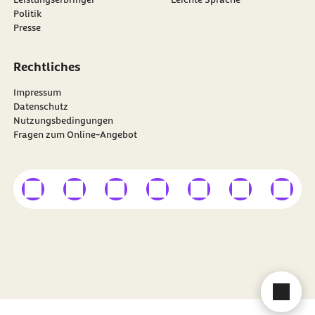
Politik
Presse
Rechtliches
Impressum
Datenschutz
Nutzungsbedingungen
Fragen zum Online-Angebot
externer Link
externer Link
externer Link
externer Link
externer Link
externer Link
externer
Besuchen Sie die
BARMER
auf
Cha