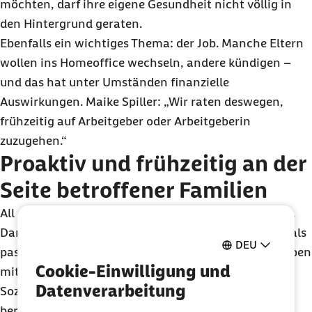
möchten, darf ihre eigene Gesundheit nicht völlig in
den Hintergrund geraten.
Ebenfalls ein wichtiges Thema: der Job. Manche Eltern
wollen ins Homeoffice wechseln, andere kündigen –
und das hat unter Umständen finanzielle
Auswirkungen. Maike Spiller: „Wir raten deswegen,
frühzeitig auf Arbeitgeber oder Arbeitgeberin
zuzugehen.“
Proaktiv und frühzeitig an der
Seite betroffener Familien
All das bringt den Alltag der Familien durcheinander.
Darum geht die Barmer frühzeitig auf diese zu. Oftmals
DEU
passiert dies Hand in Hand mit den Kliniken. „Wir haben
Cookie-Einwilligung und
mittlerweile ein starkes Netzwerk von Klinik-
Datenverarbeitung
Sozialdiensten, welche unsere Lotsinnen und Lotsen
bereits zum Zeitpunkt der stationären Aufnahme des