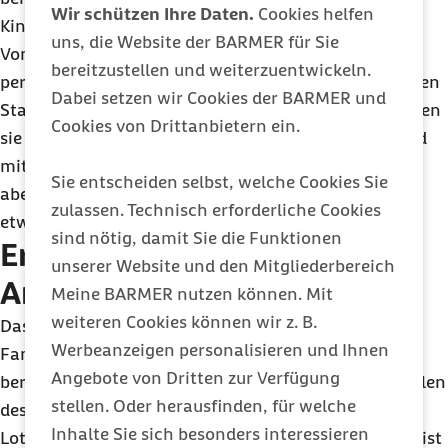
Wir schützen Ihre Daten.
Cookies helfen
Kindes kontaktieren“, so Christine Höffner.
uns, die Website der BARMER für Sie
Von da an begleitet eine persönliche Lotsin bzw. ein
bereitzustellen und weiterzuentwickeln.
persönlicher Lotse die Familie durch die verschiedenen
Dabei setzen wir Cookies der BARMER und
Stationen der Therapie bis zur Nachsorge. Meist stehen
Cookies von Drittanbietern ein.
sie dabei im Austausch mit den Eltern. Bei Bedarf und
mit entsprechender schriftlicher Vollmacht können
Sie entscheiden selbst, welche Cookies Sie
aber auch weitere Angehörige eingebunden werden,
zulassen. Technisch erforderliche Cookies
etwa die Großeltern.
sind nötig, damit Sie die Funktionen
Erweiterung des Lotsen-
unserer Website und den Mitgliederbereich
Angebots geplant
Meine BARMER nutzen können. Mit
weiteren Cookies können wir z. B.
Das Beratungsangebot kommt bei den betreuten
Werbeanzeigen personalisieren und Ihnen
Familien sehr gut an. Laut einer Befragung sind alle
Angebote von Dritten zur Verfügung
bereit, die Barmer weiterzuempfehlen. In Zukunft sollen
stellen. Oder herausfinden, für welche
deshalb weitere Versicherte von den
Inhalte Sie sich besonders interessieren
Lotsenprogrammen profitieren. Als nächster Schritt ist