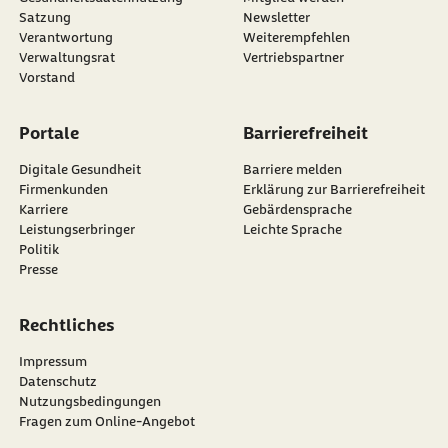
Satzung
Newsletter
externer Link:
Verantwortung
Weiterempfehlen
Verwaltungsrat
Vertriebspartner
Vorstand
Portale
Barrierefreiheit
Digitale Gesundheit
Barriere melden
Firmenkunden
Erklärung zur Barrierefreiheit
Karriere
Gebärdensprache
Leistungserbringer
Leichte Sprache
Politik
Presse
Rechtliches
Impressum
Datenschutz
Nutzungsbedingungen
Fragen zum Online-Angebot