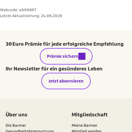
Webcode: a000697
Letzte Aktualisierung:
24.06.2026
30 Euro Prämie für jede erfolgreiche Empfehlung
externer Link:
Prämie sichern
Ihr Newsletter für ein gesünderes Leben
Jetzt abonnieren
Über uns
Mitgliedschaft
Die Barmer
Meine Barmer
Gesundheitsdatennutzung
Mitglied werden