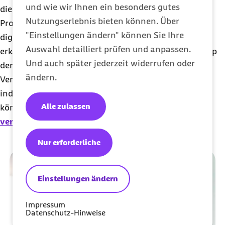
und wie wir Ihnen ein besonders gutes
die Entwicklung eines Angebots für Männer mit
Nutzungserlebnis bieten können. Über
Prostatakarzinom geplant. Ebenso startet 2026 ein
"Einstellungen ändern" können Sie Ihre
digitaler Behandlungsbegleiter für an Brustkrebs
Auswahl detailliert prüfen und anpassen.
erkrankte Frauen über die eCare, die Gesundheits-App
Und auch später jederzeit widerrufen oder
der Barmer.
ändern.
Versicherte, die weitere Informationen zu diesen
individuellen Unterstützungsangeboten wünschen,
Alle zulassen
können sich direkt per E-Mail an
versorgungslotse@barmer.de
wenden.
Nur erforderliche
Einstellungen ändern
Impressum
Datenschutz-Hinweise