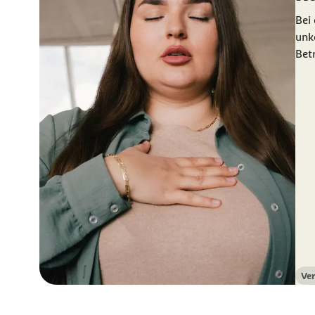
Bei
unk
Bet
Ve
Kat