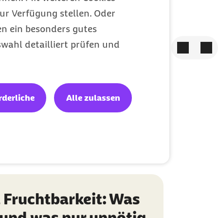
ur Verfügung stellen. Oder
en ein besonders gutes
wahl detailliert prüfen und
Zum vorige
Zum 
rderliche
Alle zulassen
tändliche
idungen
Fruchtbarkeit: Was
t und was nur unnötig