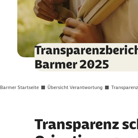
Transparenzberich
Barmer 2025
Sie befinden sich hier:
Barmer Startseite
Übersicht Verantwortung
Transparenz
Transparenz sc