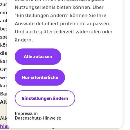
zum Beispiel die Möglichkeit, eine Sperre
Nutzungserlebnis bieten können. Über
einzurichten, damit E-Rezept-Daten nicht
"Einstellungen ändern" können Sie Ihre
automatisch in die ePA fließen. Sie kann auch
Auswahl detailliert prüfen und anpassen.
bestimmte Praxen oder Apotheken komplett
Und auch später jederzeit widerrufen oder
sperren, sodass diese die ePA nicht auslesen
ändern.
können. Selbst wenn die Karte eingesteckt ist, ist
die ePA dann unsichtbar. Einzelne Dokumente
Alle zulassen
kann sie aber nicht ausblenden. Zudem erstellt die
Ombudsstelle auf Anfrage eine Übersicht darüber,
welche Aktivitäten es in der Akte gab. Einsehen
Nur erforderliche
kann sie die Inhalte aber nicht. Niemand bei der
Barmer kann das.
Einstellungen ändern
Alles Wissenswerte zur ePA
Impressum
Alle Informationen rund um Ihre ePA haben wir
Datenschutz-Hinweise
hier
für Sie zusammengestellt.