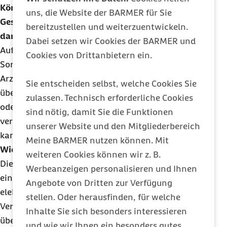
Können Versicherte bestimmen, wer auf ihre
uns, die Website der BARMER für Sie
Gesundheitsinformationen in der ePA zugreifen
bereitzustellen und weiterzuentwickeln.
darf?
Dabei setzen wir Cookies der BARMER und
Auf jeden Fall. Versicherte, die sich zum Beispiel
Cookies von Drittanbietern ein.
Sorgen machen, die Apotheke könnte die
Arztbriefe aus ihrer Psychotherapie lesen, können
Sie entscheiden selbst, welche Cookies Sie
über die eCare diese Dokumente gezielt sperren
zulassen. Technisch erforderliche Cookies
oder der Apotheke den Zugriff auf die ePA ganz
sind nötig, damit Sie die Funktionen
verweigern. Wer die eCare nicht selbst pflegen
unserer Website und den Mitgliederbereich
kann, wendet sich dafür an die Ombudsstelle.
Meine BARMER nutzen können. Mit
Wie hilft mir die Ombudsstelle?
weiteren Cookies können wir z. B.
Die Ombudsstelle ist unsere seit Januar
Werbeanzeigen personalisieren und Ihnen
eingerichtete Vertrauensstelle für die
Angebote von Dritten zur Verfügung
elektronische Patientenakte. Sie ist speziell für
stellen. Oder herausfinden, für welche
Versicherte da, die nicht in der Lage, sind ihre ePA
Inhalte Sie sich besonders interessieren
über die App zu verwalten. Die Ombudsstelle hat
und wie wir Ihnen ein besonders gutes