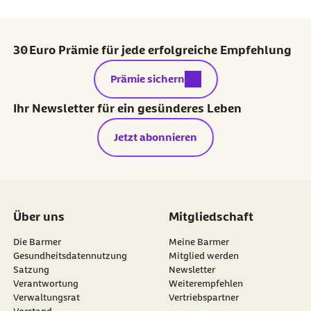
30 Euro Prämie für jede erfolgreiche Empfehlung
externer Link:
Prämie sichern
Ihr Newsletter für ein gesünderes Leben
Jetzt abonnieren
Über uns
Mitgliedschaft
Die Barmer
Meine Barmer
Gesundheitsdatennutzung
Mitglied werden
Satzung
Newsletter
externer Link:
Verantwortung
Weiterempfehlen
Verwaltungsrat
Vertriebspartner