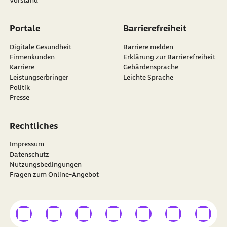
Vorstand
Portale
Barrierefreiheit
Digitale Gesundheit
Barriere melden
Firmenkunden
Erklärung zur Barrierefreiheit
Karriere
Gebärdensprache
Leistungserbringer
Leichte Sprache
Politik
Presse
Rechtliches
Impressum
Datenschutz
Nutzungsbedingungen
Fragen zum Online-Angebot
externer Link
externer Link
externer Link
externer Link
externer Link
externer Link
externer
Besuchen Sie die
BARMER
auf