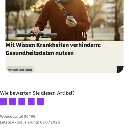
Mit Wissen Krankheiten verhindern:
Gesundheitsdaten nutzen
Verantwortung
Kategorie
Wie bewerten Sie diesen Artikel?
Ihre Bewertung: 1 Stern
Ihre Bewertung: 2 Sterne
Ihre Bewertung: 3 Sterne
Ihre Bewertung: 4 Sterne
Ihre Bewertung: 5 Sterne
Webcode: a009490
Letzte Aktualisierung:
07.07.2026