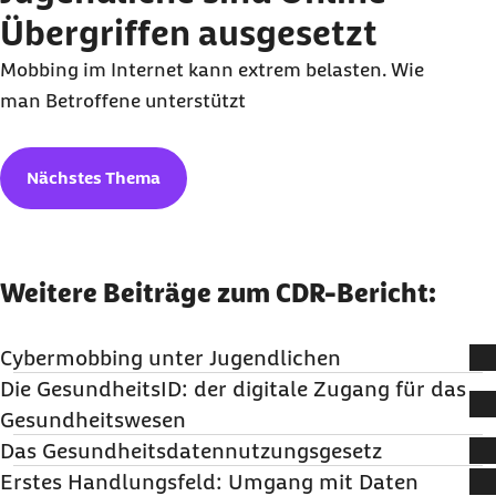
Übergriffen ausgesetzt
Mobbing im Internet kann extrem belasten. Wie
man Betroffene unterstützt
Nächstes Thema
Weitere Beiträge zum CDR-Bericht:
Cybermobbing unter Jugendlichen
Die GesundheitsID: der digitale Zugang für das
Viele Jugendliche sind Online-Übergriffen ausgesetzt.
Gesundheitswesen
Wie man Betroffene unterstützt
Das Gesundheitsdatennutzungsgesetz
Weiterlesen
Mit der digitalen Identität haben Versicherte nun einen
Erstes Handlungsfeld: Umgang mit Daten
sicheren Schlüssel für Gesundheitsangebote.
Ein neues Gesetz erlaubt es den Krankenkassen,