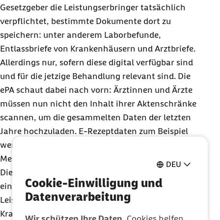
Gesetzgeber die Leistungserbringer tatsächlich
verpflichtet, bestimmte Dokumente dort zu
speichern: unter anderem Laborbefunde,
Entlassbriefe von Krankenhäusern und Arztbriefe.
Allerdings nur, sofern diese digital verfügbar sind
und für die jetzige Behandlung relevant sind. Die
ePA schaut dabei nach vorn: Ärztinnen und Ärzte
müssen nun nicht den Inhalt ihrer Aktenschränke
scannen, um die gesammelten Daten der letzten
Jahre hochzuladen. E-Rezeptdaten zum Beispiel
werden nun automatisch in die persönliche
Medikationsliste der Versicherten eingepflegt.
DEU
Diese ist Teil der ePA. Wir erstellen außerdem
Cookie-Einwilligung und
einmal im Quartal einen Überblick über alle
Datenverarbeitung
Leistungen, die Versicherte von Arztpraxen oder
Krankenhäusern erhalten haben.
Wir schützen Ihre Daten.
Cookies helfen