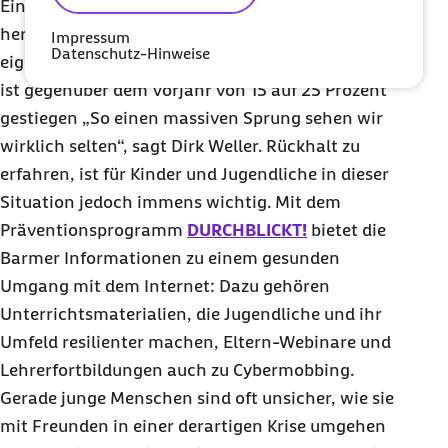
Eine besorgniserregende Zahl, die aus der Studie
hervorsticht: Der Anteil der Betroffenen, die laut
Impressum
Datenschutz-Hinweise
eigener Aussage keinerlei Hilfe erhalten haben. Er
ist gegenüber dem Vorjahr von 15 auf 25 Prozent
gestiegen „So einen massiven Sprung sehen wir
wirklich selten“, sagt Dirk Weller. Rückhalt zu
erfahren, ist für Kinder und Jugendliche in dieser
Situation jedoch immens wichtig. Mit dem
Präventionsprogramm
DURCHBLICKT!
bietet die
Barmer Informationen zu einem gesunden
Umgang mit dem Internet: Dazu gehören
Unterrichtsmaterialien, die Jugendliche und ihr
Umfeld resilienter machen, Eltern-Webinare und
Lehrerfortbildungen auch zu Cybermobbing.
Gerade junge Menschen sind oft unsicher, wie sie
mit Freunden in einer derartigen Krise umgehen