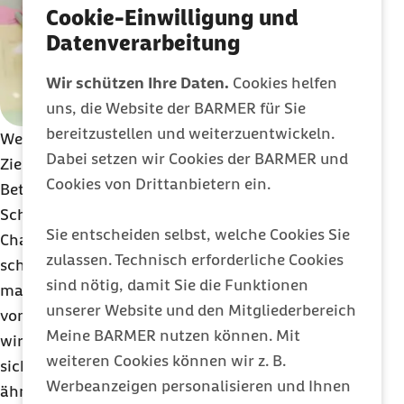
Cookie-Einwilligung und
Datenverarbeitung
Wir schützen Ihre Daten.
Cookies helfen
uns, die Website der BARMER für Sie
bereitzustellen und weiterzuentwickeln.
Wer gemobbt wird, fühlt sich plötzlich als
Dabei setzen wir Cookies der BARMER und
Zielscheibe. Umso notwendiger sei es für
Cookies von Drittanbietern ein.
Betroffene, sich bewusst zu machen, dass sie keine
Schuld an den Angriffen hätten, sagt Scout
Sie entscheiden selbst, welche Cookies Sie
Charlotte Baumann. „Wenn andere anfangen,
zulassen. Technisch erforderliche Cookies
schlecht über einen zu reden, heißt das nicht, dass
sind nötig, damit Sie die Funktionen
man etwas falsch gemacht hat. Das geht einzig
unserer Website und den Mitgliederbereich
von den Täterinnen oder Tätern aus – und es kann
Meine BARMER nutzen können. Mit
wirklich jeden treffen.“ Erstaunlicherweise lässt
weiteren Cookies können wir z. B.
sich dies laut dem Barmer-Psychologen auch so
Werbeanzeigen personalisieren und Ihnen
ähnlich über die Bullys sagen. Dirk Weller: „Ein