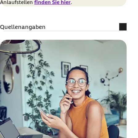
Anlaufstellen
finden Sie hier
.
Quellenangaben
www.tagesschau.de (Abruf vom 26.05.2025):
Digitalstudie der Postbank
Sinus Markt- und Sozialforschung
(www.sinus-institut.de) (Abruf vom
26.05.2025):
Umfrage unter Jugendlichen:
Cyber-Mobbing weiter auf dem Vormarsch