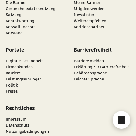
Die Barmer
Meine Barmer
Gesundheitsdatennutzung
Mitglied werden
Satzung
Newsletter
externer Link:
Verantwortung
Weiterempfehlen
Verwaltungsrat
Vertriebspartner
Vorstand
Portale
Barrierefreiheit
Digitale Gesundheit
Barriere melden
Firmenkunden
Erklärung zur Barrierefreiheit
Karriere
Gebärdensprache
Leistungserbringer
Leichte Sprache
Politik
Presse
Rechtliches
Impressum
Cha
Datenschutz
Nutzungsbedingungen