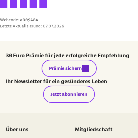
Ihre Bewertung: 1 Stern
Ihre Bewertung: 2 Sterne
Ihre Bewertung: 3 Sterne
Ihre Bewertung: 4 Sterne
Ihre Bewertung: 5 Sterne
Webcode: a009484
Letzte Aktualisierung:
07.07.2026
30 Euro Prämie für jede erfolgreiche Empfehlung
externer Link:
Prämie sichern
Ihr Newsletter für ein gesünderes Leben
Jetzt abonnieren
Über uns
Mitgliedschaft