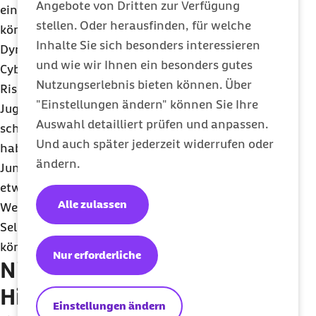
Angebote von Dritten zur Verfügung
einheitliches Profil gibt es nicht. Theoretisch
stellen. Oder herausfinden, für welche
können sehr viele Heranwachsende mal in so eine
Inhalte Sie sich besonders interessieren
Dynamik hineingeraten. In der Täterforschung zu
und wie wir Ihnen ein besonders gutes
Cybermobbing zeigen sich lediglich tendenzielle
Nutzungserlebnis bieten können. Über
Risikofaktoren.“ Unter den in der Barmer
"Einstellungen ändern" können Sie Ihre
Jugendstudie Befragten gaben 5,2 Prozent an,
Auswahl detailliert prüfen und anpassen.
schon einmal jemanden im Internet gemobbt zu
Und auch später jederzeit widerrufen oder
haben. Darunter waren mehr als doppelt so viele
ändern.
Jungen wie Mädchen und die 14- bis 15-Jährigen
etwas häufiger vertreten als die Älteren. Dirk
Alle zulassen
Weller betont jedoch, dass es sich hier um
Selbstauskünfte handele. „Die eigentlichen Zahlen
können anders aussehen.“
Nur erforderliche
Niedrigschwellige
Hilfsangebote der Barmer
Einstellungen ändern