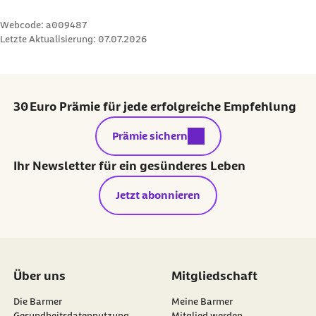
Webcode: a009487
Letzte Aktualisierung:
07.07.2026
30 Euro Prämie für jede erfolgreiche Empfehlung
externer Link:
Prämie sichern
Ihr Newsletter für ein gesünderes Leben
Jetzt abonnieren
Über uns
Mitgliedschaft
Die Barmer
Meine Barmer
Gesundheitsdatennutzung
Mitglied werden