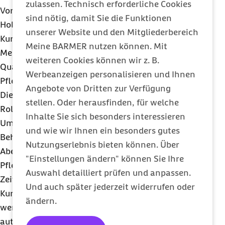
zulassen. Technisch erforderliche Cookies
Vorpommern, Niedersachsen, Sachsen, Schleswig-
sind nötig, damit Sie die Funktionen
Holstein und Thüringen. Ein bundeslandneutraler
unserer Website und den Mitgliederbereich
Kurs ergänzt das Angebot. Er richtet sich an
Meine BARMER nutzen können. Mit
Menschen, die in ihrem Bundesland keine
weiteren Cookies können wir z. B.
Qualifikation benötigen, sich aber dennoch zu
Werbeanzeigen personalisieren und Ihnen
Pflegethemen informieren möchten.
Angebote von Dritten zur Verfügung
Diese Themen sind vielseitig: Es geht um die eigene
stellen. Oder herausfinden, für welche
Rolle als Helferin oder Helfer, den angemessenen
Inhalte Sie sich besonders interessieren
Umgang mit Menschen mit Demenz oder
und wie wir Ihnen ein besonders gutes
Behinderungen oder das Verhalten bei Notfällen.
Nutzungserlebnis bieten können. Über
Aber auch rechtliche Hintergründe oder die
"Einstellungen ändern" können Sie Ihre
Pflegeversicherung kommen zur Sprache. Die
Auswahl detailliert prüfen und anpassen.
Zeiteinteilung ist für die Lernenden dabei frei, der
Und auch später jederzeit widerrufen oder
Kurs kann jederzeit unterbrochen oder fortgesetzt
ändern.
werden. Lernfortschritte speichert das Portal
automatisch.