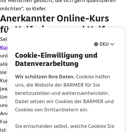
für Menschen gesucht, die sich gern qualifizieren
möchten“, so Kiefer.
Anerkannter Online-Kurs
für Helferinnen und Helfer
Seit März 2025 gibt es nun ein neues
Online-
DEU
Kursangebot
, das genau dies möglich macht –
Cookie-Einwilligung und
unkompliziert und kostenlos. „Das Angebot steht
Datenverarbeitung
allen Interessierten offen, unabhängig davon, wo
sie krankenversichert sind“, so Andreas Kiefer. Die
Wir schützen Ihre Daten.
Cookies helfen
Kurse sind auf die unterschiedlichen Vorgaben der
uns, die Website der BARMER für Sie
jeweiligen Bundesländer zugeschnitten: Inhalt und
bereitzustellen und weiterzuentwickeln.
Umfang entsprechen den Landesverordnungen
Dabei setzen wir Cookies der BARMER und
und es werden landesspezifische Regelungen sowie
Cookies von Drittanbietern ein.
Anerkennungsverfahren erläutert. Alle nötigen
Formulare gibt es zudem als Download. Gestartet
Sie entscheiden selbst, welche Cookies Sie
ist die Barmer mit Kursen für Berlin, Mecklenburg-