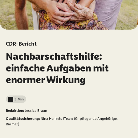
CDR-Bericht
Nachbarschaftshilfe:
einfache Aufgaben mit
enormer Wirkung
5 Min
Lesedauer weniger als
Redaktion:
Jessica Braun
Qualitätssicherung:
Nina Henkels (Team für pflegende Angehörige,
Barmer)