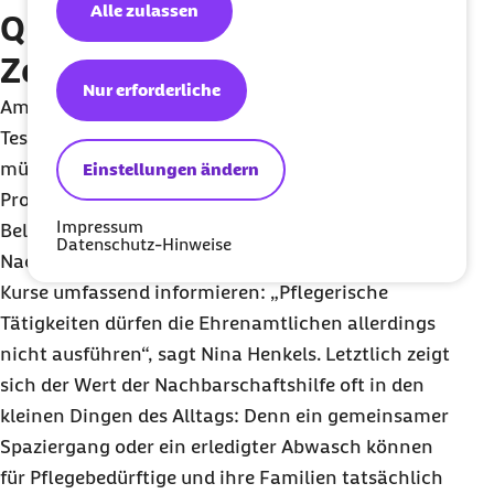
Alle zulassen
Qualifiziert und mit
Zertifikat
Nur erforderliche
Am Ende jedes Moduls wartet ein Multiple-Choice-
Test. Um den Kurs erfolgreich abzuschließen,
müssen Teilnehmende alle Tests mit mindestens 80
Einstellungen ändern
Prozent richtigen Antworten bestehen. Als
Impressum
Belohnung gibt es das Zertifikat, das zur
Datenschutz-Hinweise
Nachbarschaftshilfe qualifiziert. Auch wenn die
Kurse umfassend informieren: „Pflegerische
Tätigkeiten dürfen die Ehrenamtlichen allerdings
nicht ausführen“, sagt Nina Henkels. Letztlich zeigt
sich der Wert der Nachbarschaftshilfe oft in den
kleinen Dingen des Alltags: Denn ein gemeinsamer
Spaziergang oder ein erledigter Abwasch können
für Pflegebedürftige und ihre Familien tatsächlich