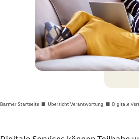
Sie befinden sich hier:
Barmer Startseite
Übersicht Verantwortung
Digitale Ve
Digitale Services können Teilhabe u