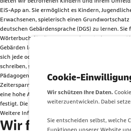
bieten wir betroffenen Kindern und ihrem Umfeld
EiS-App an. Sie ermöglicht es Kindern, Jugendlic
Erwachsenen, spielerisch einen Grundwortschatz
deutschen Gebärdensprache (DGS) zu lernen. Sie f
Wörterbuch für die Hosentasche, mit dem man üb
Gebärden lernen kann: Symbol, Wort, Audio und 
sich jede oder jeder verständlich machen, egal ob 
schreiben, sehen, hören oder sprechen kann. Für
Cookie-Einwilligun
Pädagogen, Eltern und ihre Kinder bedeutet die A
Zeitersparnis. Vor allem bei Kindern mit einer En
Wir schützen Ihre Daten.
Cookie
eine hohe Anzahl an Wiederholungen des Inhaltes 
weiterzuentwickeln. Dabei setz
festigt. Die App kann so eine Basis der Verständig
Weitere Informationen:
www.eis-app.de
Sie entscheiden selbst, welche C
Wir fördern die
Funktionen unserer Website un