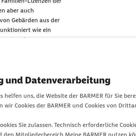
 Familien-Lizenzen der
hen aber auch
 von Gebärden aus der
unktioniert wie ein
er vier Elemente
Gebärdenvideo. So kann
sie oder er lesen,
 Pädagoginnen und
g und Datenverarbeitung
pp eine erhebliche
twicklungsstörung ist
s helfen uns, die Website der BARMER für Sie bere
nötig, damit dieser sich
en wir Cookies der BARMER und Cookies von Drittan
ung bieten.
ookies Sie zulassen. Technisch erforderliche Cookie
d den Mitgliederbereich Meine BARMER nutzen kön