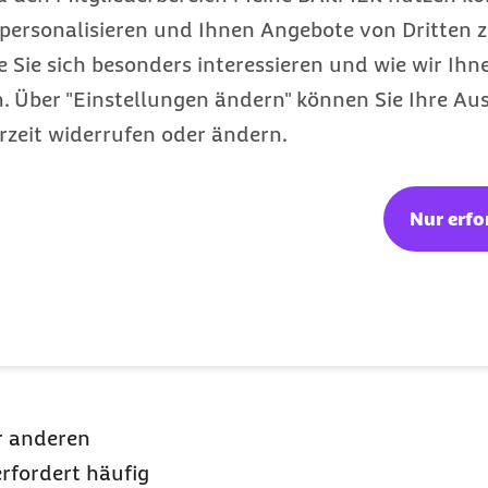
sthilfe
personalisieren und Ihnen Angebote von Dritten z
e Sie sich besonders interessieren und wie wir Ihn
 Über "Einstellungen ändern" können Sie Ihre Aus
rzeit widerrufen oder ändern.
kungen
Nur erfo
 über
agement-
r anderen
rfordert häufig