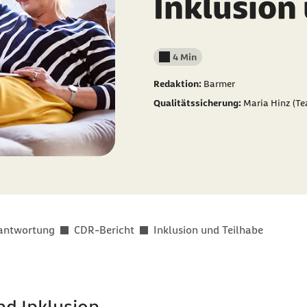
Inklusion
4 Min
Lesedauer weniger als
Redaktion:
Barmer
Qualitätssicherung:
Maria Hinz (Te
rantwortung
CDR-Bericht
Inklusion und Teilhabe
nd Inklusion