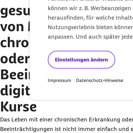
gesundheitliche Selb
können wir z. B. Werbeanzeigen 
herausfinden, für welche Inhalt
von Menschen mit
Nutzungserlebnis bieten können.
anpassen. Und auch später jede
chronischen Erkran
oder anderen
Einstellungen ändern
Beeinträchtigungen
Impressum
Datenschutz-Hinweise
digitale Selbstman
Kurse
Das Leben mit einer chronischen Erkrankung ode
Beeinträchtigungen ist nicht immer einfach und e