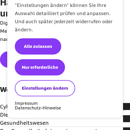
Handlungsfeld: Inklusion
"Einstellungen ändern" können Sie Ihre
und Teilhabe
Auswahl detailliert prüfen und anpassen.
Und auch später jederzeit widerrufen oder
Digitale Angebote müssen an den Bedürfnissen der
ändern.
Menschen ausgerichtet sein sowie inklusiv und
nachhaltig.
Alle zulassen
Nächstes Thema
Nur erforderliche
Einstellungen ändern
Weitere Beiträge zum CDR-Bericht:
Impressum
Cybermobbing unter Jugendlichen
Datenschutz-Hinweise
Die GesundheitsID: der digitale Zugang für das
Viele Jugendliche sind Online-Übergriffen ausgesetzt.
Gesundheitswesen
Wie man Betroffene unterstützt