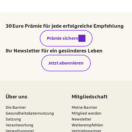
30 Euro Prämie für jede erfolgreiche Empfehlung
externer Link:
Prämie sichern
Ihr Newsletter für ein gesünderes Leben
Jetzt abonnieren
Über uns
Mitgliedschaft
Die Barmer
Meine Barmer
Gesundheitsdatennutzung
Mitglied werden
Satzung
Newsletter
externer Link:
Verantwortung
Weiterempfehlen
Verwaltungsrat
Vertriebspartner