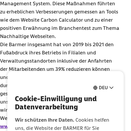
Management System. Diese Maßnahmen führten
zu erheblichen Verbesserungen gemessen an
Tools
wie dem
Website Carbon Calculator
und zu einer
positiven Erwähnung im Branchentest zum Thema
Nachhaltige Webseiten.
Die Barmer insgesamt hat von 2019 bis 2021 den
Fußabdruck ihres Betriebs in Filialen und
Verwaltungsstandorten inklusive der Anfahrten
der Mitarbeitenden um 39% reduzieren können
und im Herbst 2022 den verbleibenden Fußabdruck
durch zertifizierte Kompensationen neutral
DEU
gestellt. In den kommenden Jahren werden wir
Cookie-Einwilligung und
unsere CO2-Emissionen weiter reduzieren, sodass
Datenverarbeitung
wir immer weniger kompensieren müssen.
Weitere Informationen:
Wir schützen Ihre Daten.
Cookies helfen
www.krankenkasseninfo.de/Wie nachhaltig sind
uns, die Website der BARMER für Sie