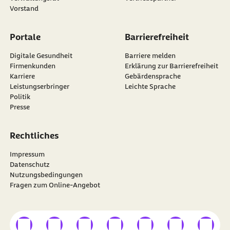
Vorstand
Portale
Barrierefreiheit
Digitale Gesundheit
Barriere melden
Firmenkunden
Erklärung zur Barrierefreiheit
Karriere
Gebärdensprache
Leistungserbringer
Leichte Sprache
Politik
Presse
Rechtliches
Impressum
Datenschutz
Nutzungsbedingungen
Fragen zum Online-Angebot
externer Link
externer Link
externer Link
externer Link
externer Link
externer Link
externer