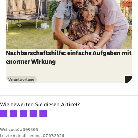
Nachbarschaftshilfe: einfache Aufgaben mit
enormer Wirkung
Verantwortung
Kategorie
Wie bewerten Sie diesen Artikel?
Ihre Bewertung: 1 Stern
Ihre Bewertung: 2 Sterne
Ihre Bewertung: 3 Sterne
Ihre Bewertung: 4 Sterne
Ihre Bewertung: 5 Sterne
Webcode: a009505
Letzte Aktualisierung:
07.07.2026