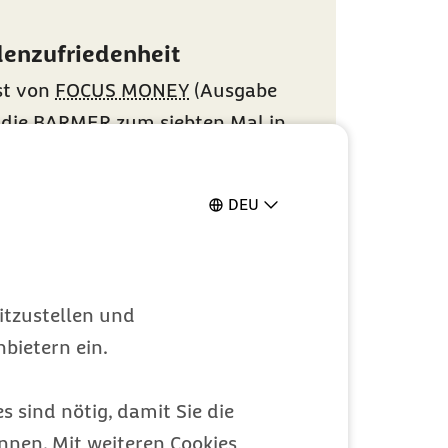
enzufriedenheit
st von
FOCUS MONEY
(Ausgabe
 die
BARMER
zum siebten Mal in
ichnung „Höchste
nheit“
DEU
e ganz persönlichen Vorteile
eilsrechner
zeigen, warum sich die
 lohnt
itzustellen und
bietern ein.
s sind nötig, damit Sie die
nen. Mit weiteren Cookies