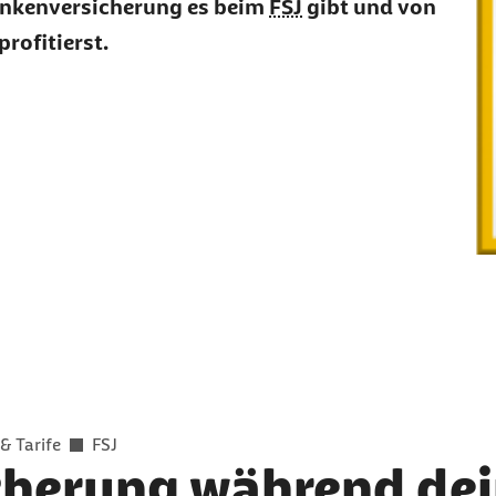
rankenversicherung es beim
FSJ
gibt und von
profitierst.
& Tarife
FSJ
cherung während dei