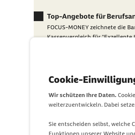
Top-Angebote für Berufsa
FOCUS-MONEY zeichnete die Ba
Kassenvergleich für "Exzellente 
Berufsanfänger" aus
Über 8 Millionen Menschen
Cookie-Einwilligun
Eine große und solidarische Gem
erstklassigen Versicherungssch
Wir schützen Ihre Daten.
Cookie
weiterzuentwickeln. Dabei setz
Jetzt Mitglied werden
Sie entscheiden selbst, welche C
Funktionen unserer Website un