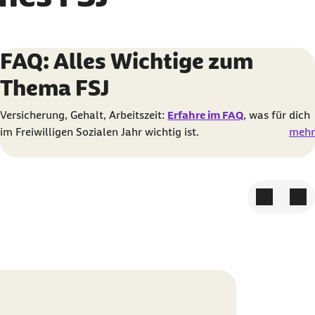
Element 3 von 3
FAQ: Alles Wichtige zum
Thema FSJ
Versicherung, Gehalt, Arbeitszeit:
Erfahre im FAQ
, was für dich
im Freiwilligen Sozialen Jahr wichtig ist.
mehr
Zum vorige
Zum 