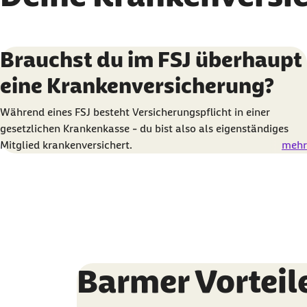
Karussell mit 3 Elementen
Element 1 von 3
Brauchst du im FSJ überhaupt
eine Krankenversicherung?
Während eines FSJ besteht Versicherungspflicht in einer
gesetzlichen Krankenkasse - du bist also als eigenständiges
Mitglied krankenversichert.
mehr
Barmer Vorteil