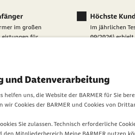
nfänger
Höchste Kund
rmer im großen
Im jährlichen Te
Leistungen für
09/2026) erhielt
Folge die Ausze
Kundenzufriede
 vertrauen uns
Entdecke dein
g und Datenverarbeitung
einschaft für
Lass dir im
Vort
utz
Barmer für dich
s helfen uns, die Website der BARMER für Sie bere
en wir Cookies der BARMER und Cookies von Drittan
ookies Sie zulassen. Technisch erforderliche Cookie
d den Mitgliederbereich Meine BARMER nutzen kön