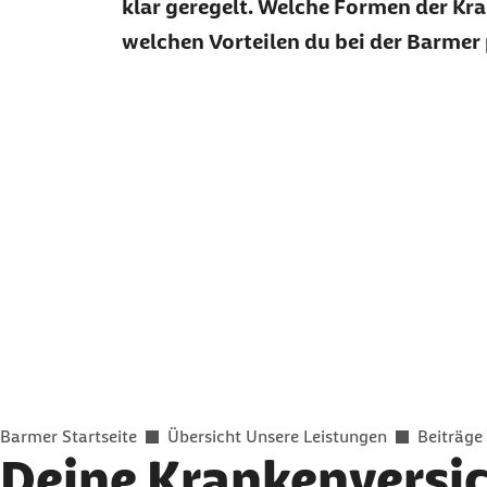
klar geregelt. Welche Formen der K
welchen Vorteilen du bei der Barmer 
Sie befinden sich hier:
Barmer Startseite
Übersicht Unsere Leistungen
Beiträge 
Deine Krankenversi