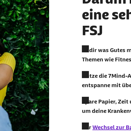
eine se
FSJ
Tu dir was Gutes 
Themen wie Fitnes
Nutze die 7Mind-
entspanne mit üb
Spare Papier, Zeit
um deine Kranken
Der
Wechsel zur B