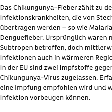
Symptome und Verlauf: Das passiert bei einer
Das Chikungunya-Fieber zählt zu d
Ursachen: So wird das Virus übertragen
Infektionskrankheiten, die von St
Verbreitung: In Europa sind Chikungunya-Infek
übertragen werden – so wie Malaria
Diagnose: So wird die Erkrankung nachgewies
Denguefieber. Ursprünglich waren n
Behandlung: Dabei stehen die Symptome des C
Mittelpunkt
Subtropen betroffen, doch mittler
Vorbeugung: So lässt sich das Infektionsrisiko
Infektionen auch in wärmeren Regi
Häufige Fragen und Antworten zum Chikungun
In der EU sind zwei Impfstoffe gege
Chikungunya-Virus zugelassen.
Erf
eine Impfung empfohlen wird und wi
Infektion vorbeugen können.