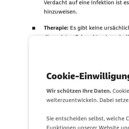
Verdacht auf eine Infektion ist e
hinzuweisen.
Therapie:
Es gibt keine ursächli
die meisten Erkrankten innerhalb
Linderung der Symptome.
Vorbeugung:
In der EU sind zwe
hinaus ist es ratsam, in Risiko
Cookie-Einwilligun
Insektenspray und Schutznetze.
Wir schützen Ihre Daten.
Cookie
weiterzuentwickeln. Dabei setz
Überblick Chik
Sie entscheiden selbst, welche C
Funktionen unserer Website un