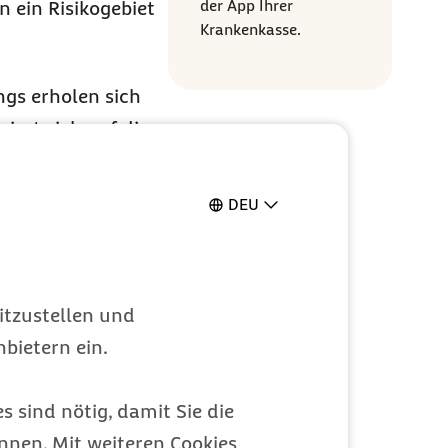
der App Ihrer
n ein Risikogebiet
Krankenkasse.
ngs erholen sich
iert sich auf die
DEU
ssen. Darüber
rmelige Kleidung,
itzustellen und
bietern ein.
s macht
s sind nötig, damit Sie die
nen. Mit weiteren Cookies