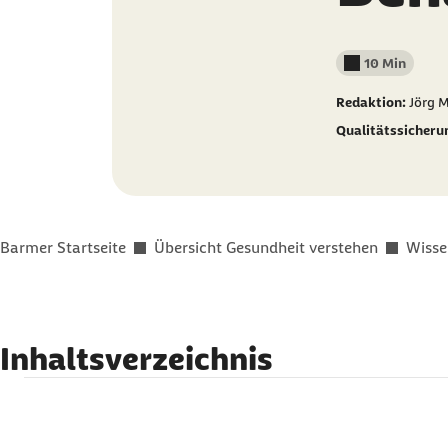
10 Min
Lesedauer wenig
Redaktion:
Jörg M
Qualitätssicheru
Sie befinden sich hier:
Barmer Startseite
Übersicht Gesundheit verstehen
Wisse
Inhaltsverzeichnis
Auf einen Blick
Überblick Chikungunya-Fieber: Das macht die