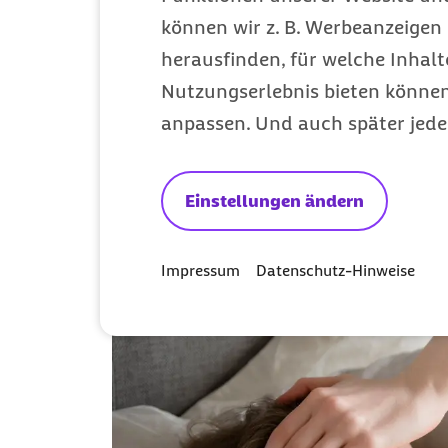
die Erkrankung
können wir z. B. Werbeanzeigen 
herausfinden, für welche Inhalt
Die Infektionskrankheit wird
durch d
Nutzungserlebnis bieten können.
übertragen wird, und löst Fieber, Ha
anpassen. Und auch später jede
dokumentierten Fällen 1952 in Tansan
Südamerika ausgebreitet. In Europa 
Italien. In Deutschland sind bislang 
Einstellungen ändern
Impressum
Datenschutz-Hinweise