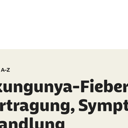
 A-Z
kungunya-Fieber
rtragung, Symp
andlung