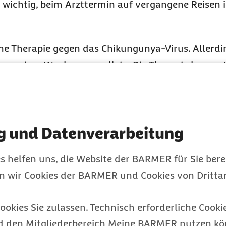
s wichtig, beim Arzttermin auf vergangene Reisen i
che Therapie gegen das Chikungunya-Virus. Allerdi
 weniger Wochen von allein. Die Therapie konzentr
i
Impfstoffe
gegen das Chikungunya-Fieber zugela
gebieten Mückenstichen vorzubeugen – durch langä
g und Datenverarbeitung
s helfen uns, die Website der BARMER für Sie bere
en wir Cookies der BARMER und Cookies von Drittan
ungunya-Fieber: Da
ookies Sie zulassen. Technisch erforderliche Cookie
d den Mitgliederbereich Meine BARMER nutzen kön