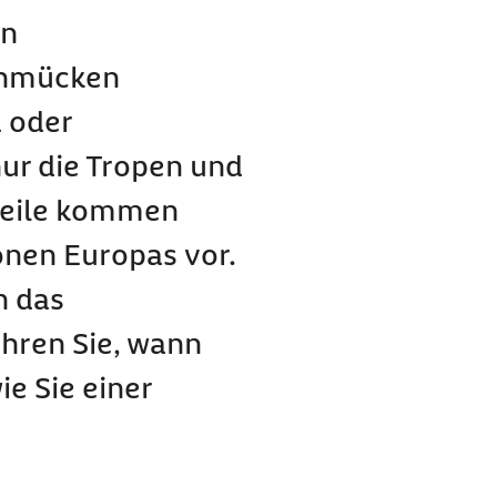
 Chikungunya-Infektion
en
echmücken
tionen noch recht selten
 oder
en
ur die Tropen und
hikungunya-Fiebers im
weile kommen
 senken
onen Europas vor.
ya-Fieber
n das
ahren Sie, wann
e Sie einer