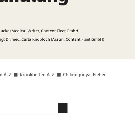
er als
ucke (Medical Writer, Content Fleet GmbH)
ng:
Dr. med. Carla Knobloch (Ärztin, Content Fleet GmbH)
n A-Z
Krankheiten A-Z
Chikungunya-Fieber
 Erkrankung aus