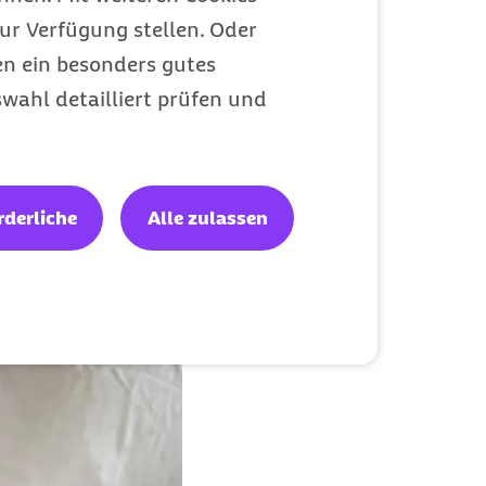
ur Verfügung stellen. Oder
en ein besonders gutes
rch Stechmücken
wahl detailliert prüfen und
s. Seit den ersten
Mittel- und
rankreich und
rderliche
Alle zulassen