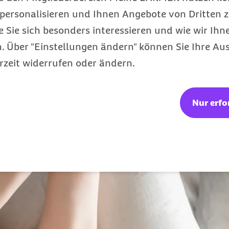
 aus
personalisieren und Ihnen Angebote von Dritten z
e Sie sich besonders interessieren und wie wir Ihn
as Chikungunya-Virus (CHIKV) ausgelöst
, das du
 Über "Einstellungen ändern" können Sie Ihre Aus
utausschlag sowie Gelenk- und Muskelschmerzen au
rzeit widerrufen oder ändern.
ia hat sich die Erkrankung von Afrika auf Asien, 
kam es ab 2007 wiederholt zu Übertragungen in F
nur Reiserückkehrer von Infektionen betroffen.
Nur erfo