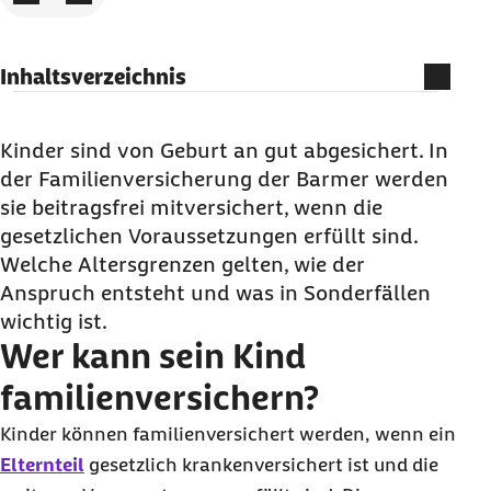
Inhaltsverzeichnis
Wer kann sein Kind familienversichern?
Bis wann sind Kinder familienversichert?
Kinder sind von Geburt an gut abgesichert. In
der Familienversicherung der Barmer werden
Wie funktioniert die Familienversicherung für
sie beitragsfrei mitversichert, wenn die
Adoptivkinder, Pflegekinder und Stiefkinder?
gesetzlichen Voraussetzungen erfüllt sind.
Können Kinder mit Behinderung unbegrenzt
Welche Altersgrenzen gelten, wie der
familienversichert bleiben?
Anspruch entsteht und was in Sonderfällen
Familienversicherung für Enkelkinder
wichtig ist.
Wer kann sein Kind
Bleibt die Familienversicherung bei Kindern im
Ausland bestehen?
familienversichern?
Jetzt zur BARMER wechseln
Kinder können familienversichert werden, wenn ein
FAQ: Kinder in der Familienversicherung
Elternteil
gesetzlich krankenversichert ist und die