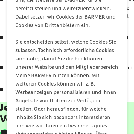
uns, die Website der BARMER für Sie
Kind vorrangig familienversichert werden könnte,
bereitzustellen und weiterzuentwickeln.
zum Beispiel ein gesetzlich versicherter Elternteil
Dabei setzen wir Cookies der BARMER und
mit eigenem Haushalt.
Cookies von Drittanbietern ein.
Die Enkelkinder leben hauptsächlich im Haushalt
Sie entscheiden selbst, welche Cookies Sie
der versicherten Person oder werden von ihr
zulassen. Technisch erforderliche Cookies
überwiegend unterhalten.
sind nötig, damit Sie die Funktionen
unserer Website und den Mitgliederbereich
Dies kann der Fall sein, wenn Großeltern dauerhaft
Meine BARMER nutzen können. Mit
die Betreuung ihrer Enkelkinder übernehmen.
weiteren Cookies können wir z. B.
Die Krankenkasse prüft individuell, ob ein
Werbeanzeigen personalisieren und Ihnen
familienähnliches Betreuungsverhältnis vorliegt.
Angebote von Dritten zur Verfügung
Jetzt individuelle Barmer
stellen. Oder herausfinden, für welche
Vorteile berechnen
Inhalte Sie sich besonders interessieren
und wie wir Ihnen ein besonders gutes
Bis zu 1.350 Euro in drei Jahren zurück mit den