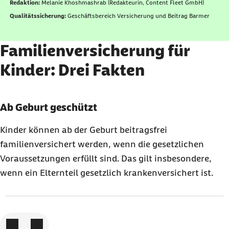
Redaktion:
Melanie Khoshmashrab (Redakteurin, Content Fleet GmbH)
Qualitätssicherung:
Geschäftsbereich Versicherung und Beitrag Barmer
Familienversicherung für
Kinder: Drei Fakten
Karussell mit 3 Elementen
Element 1 von 3
Ab Geburt geschützt
Kinder können ab der Geburt beitragsfrei
familienversichert werden, wenn die gesetzlichen
Voraussetzungen erfüllt sind. Das gilt insbesondere,
wenn ein Elternteil gesetzlich krankenversichert ist.
Zum vorigen Element
Zum nächsten Element