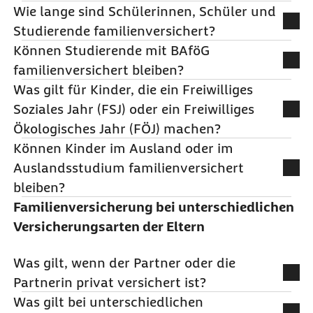
Wie lange sind Schülerinnen, Schüler und
gesetzlichen Voraussetzungen erfüllt sind.
Grundsätzlich bis zum 18. Geburtstag. Ausnahmen
Studierende familienversichert?
gelten für Schülerinnen, Schüler und Studierende
Können Studierende mit BAföG
sowie für Kinder mit Behinderung.
In der Regel bis zum 25. Lebensjahr, sofern keine
familienversichert bleiben?
eigenen beitragspflichtigen Einkünfte bestehen.
Was gilt für Kinder, die ein Freiwilliges
Die Familienversicherung endet früher, wenn
Ja. BAföG gilt nicht als Einkommen und beeinflusst
Soziales Jahr (FSJ) oder ein Freiwilliges
Schule, Ausbildung oder Studium vorher
die Familienversicherung nicht.
Ökologisches Jahr (FÖJ) machen?
abgeschlossen werden.
Können Kinder im Ausland oder im
Während eines Freiwilligen Sozialen Jahres oder
Auslandsstudium familienversichert
eines Freiwilligen Ökologischen Jahres besteht in
bleiben?
der Regel eine eigene Versicherungspflicht. Eine
Familienversicherung bei unterschiedlichen
Familienversicherung ist dann meist nicht mehr
Ja, wenn der Aufenthalt zeitlich begrenzt ist und
Versicherungsarten der Eltern
möglich.
die Verbindung zur deutschen Versicherung
besteht. Bei langen oder dauerhaften
Was gilt, wenn der Partner oder die
Auslandsaufenthalten endet die
Partnerin privat versichert ist?
Familienversicherung.
Was gilt bei unterschiedlichen
Eine Familienversicherung des gemeinsamen