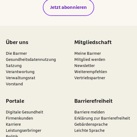
Jetzt abonnieren
Über uns
Mitgliedschaft
Die Barmer
Meine Barmer
Gesundheitsdatennutzung
Mitglied werden
Satzung
Newsletter
externer Link:
Verantwortung
Weiterempfehlen
Verwaltungsrat
Vertriebspartner
Vorstand
Portale
Barrierefreiheit
Digitale Gesundheit
Barriere melden
Firmenkunden
Erklärung zur Barrierefreiheit
Karriere
Gebärdensprache
Leistungserbringer
Leichte Sprache
Politik