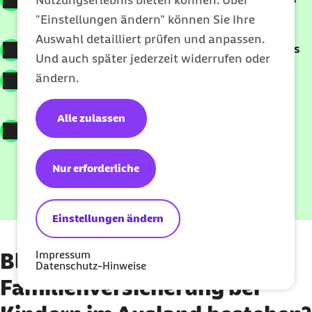
Nutzungserlebnis bieten können. Über
Barmer Geld-zurück-Tarifen
"Einstellungen ändern" können Sie Ihre
Auswahl detailliert prüfen und anpassen.
Bis zu 200 Euro jährlich mit dem Barmer Bonus
Und auch später jederzeit widerrufen oder
ändern.
200 Euro Extra-Budget durch Barmer Familie
Plus
Alle zulassen
100% Kostenübernahme durch Barmer
Reiseimpfungen Plus
Nur erforderliche
Jetzt berechnen
Einstellungen ändern
Impressum
Bleibt die
Datenschutz-Hinweise
Familienversicherung bei