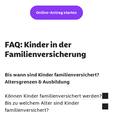
Online-Antrag starten
FAQ: Kinder in der
Familienversicherung
Bis wann sind Kinder familienversichert?
Altersgrenzen & Ausbildung
Können Kinder familienversichert werden?
Bis zu welchem Alter sind Kinder
Ja. Kinder können familienversichert werden,
familienversichert?
wenn ein Elternteil gesetzlich versichert ist und die