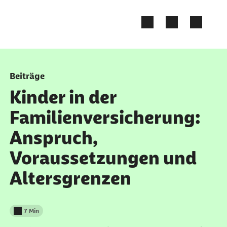
Zum Kontakt Knopf springen
Zum Seiteninhalt springen
Beiträge
Kinder in der
Familienversicherung:
Anspruch,
Voraussetzungen und
Altersgrenzen
7 Min
Lesedauer weniger als