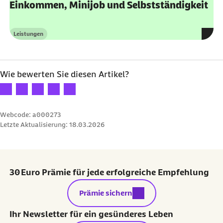
Einkommen, Minijob und Selbstständigkeit
Leistungen
Kategorie
Wie bewerten Sie diesen Artikel?
Ihre Bewertung: 1 Stern
Ihre Bewertung: 2 Sterne
Ihre Bewertung: 3 Sterne
Ihre Bewertung: 4 Sterne
Ihre Bewertung: 5 Sterne
Webcode: a000273
Letzte Aktualisierung:
18.03.2026
30 Euro Prämie für jede erfolgreiche Empfehlung
externer Link:
Prämie sichern
Ihr Newsletter für ein gesünderes Leben