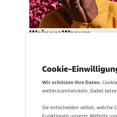
Weinen: Warum
Tränen so wichtig sind
Wie viel Weinen ist normal?
Cookie-Einwilligun
Gesundheit
Kategorie
Wir schützen Ihre Daten.
Cookie
weiterzuentwickeln. Dabei setz
Sie entscheiden selbst, welche C
Funktionen unserer Website un