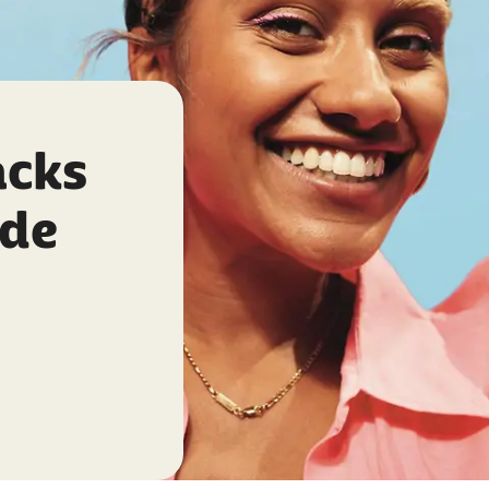
acks
nde