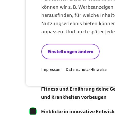
können wir z. B. Werbeanzeigen 
Dein Barmer
herausfinden, für welche Inhalt
Newsletter für 
Nutzungserlebnis bieten können.
anpassen. Und auch später jede
gesünderes Le
Einstellungen ändern
Neue Leistungen und exklusive
Barmer kennenlernen
Impressum
Datenschutz-Hinweise
Mit vielen Informationen rund 
Fitness und Ernährung deine G
und Krankheiten vorbeugen
Einblicke in innovative Entwic