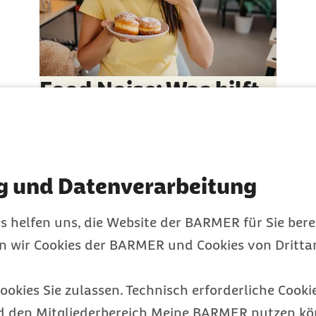
Food Noise: Was hilft,
wenn du ständig an
Essen denkst
Warum es nicht an deiner Willenskraft liegt
g und Datenverarbeitung
Gesundheit
Kategorie
s helfen uns, die Website der BARMER für Sie bere
en wir Cookies der BARMER und Cookies von Drittan
ookies Sie zulassen. Technisch erforderliche Cookie
d den Mitgliederbereich Meine BARMER nutzen kön