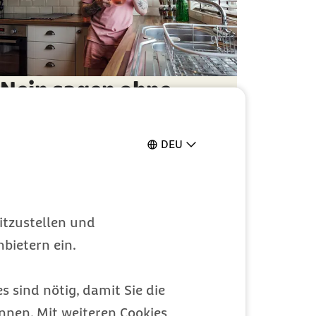
Nein sagen ohne
schlechtes Gewissen:
3 Übungen
DEU
So schützt du deine Zeit & deine Energie
Gesundheit
Kategorie
itzustellen und
bietern ein.
s sind nötig, damit Sie die
nen. Mit weiteren Cookies