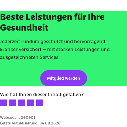
Beste Leistungen für Ihre
Gesundheit
Jederzeit rundum geschützt und hervorragend
krankenversichert – mit starken Leistungen und
ausgezeichneten Services.
Mitglied werden
Wie hat Ihnen dieser Inhalt gefallen?
Ihre Bewertung: 1 Stern
Ihre Bewertung: 2 Sterne
Ihre Bewertung: 3 Sterne
Ihre Bewertung: 4 Sterne
Ihre Bewertung: 5 Sterne
Webcode: a000001
Letzte Aktualisierung:
04.08.2026