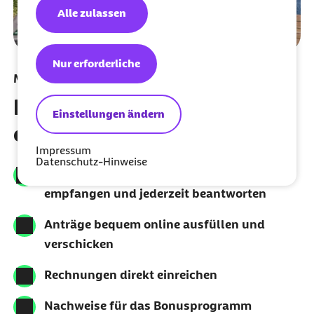
Alle zulassen
Nur erforderliche
Meine Barmer
Krankenkasse kann so
Einstellungen ändern
einfach sein
Impressum
Datenschutz-Hinweise
Über das digitale Postfach Briefe
empfangen und jederzeit beantworten
Anträge bequem online ausfüllen und
verschicken
Rechnungen direkt einreichen
Nachweise für das Bonusprogramm