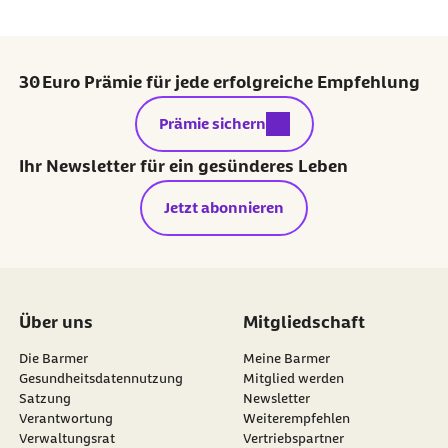
30 Euro Prämie für jede erfolgreiche Empfehlung
externer Link:
Prämie sichern
Ihr Newsletter für ein gesünderes Leben
Jetzt abonnieren
Über uns
Mitgliedschaft
Die Barmer
Meine Barmer
Gesundheitsdatennutzung
Mitglied werden
Satzung
Newsletter
externer Link:
Verantwortung
Weiterempfehlen
Verwaltungsrat
Vertriebspartner