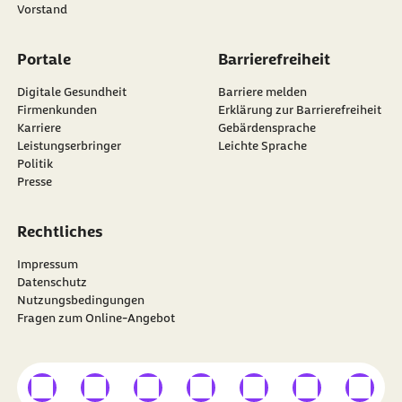
Vorstand
Portale
Barrierefreiheit
Digitale Gesundheit
Barriere melden
Firmenkunden
Erklärung zur Barrierefreiheit
Karriere
Gebärdensprache
Leistungserbringer
Leichte Sprache
Politik
Presse
Rechtliches
Impressum
Datenschutz
Nutzungsbedingungen
Fragen zum Online-Angebot
externer Link
externer Link
externer Link
externer Link
externer Link
externer Link
externer
Besuchen Sie die
BARMER
auf