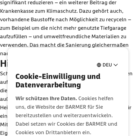
signifikant reduzieren – ein weiterer Beitrag der
Krankenkasse zum Klimaschutz. Dazu gehört auch,
vorhandene Baustoffe nach Möglichkeit zu recyceln –
zum Beispiel um die nicht mehr genutzte Tiefgarage
aufzufüllen – und umweltfreundliche Materialien zu
verwenden. Das macht die Sanierung gleichermaßen
nachhaltiger und spart Ressourcen und Kosten.
Hitzeschutz am Arbeitsplatz
DEU
Schon heute hat die Klimakrise massive Auswirkungen
Cookie-Einwilligung und
auf die Gesundheit – auch am Arbeitsplatz. Vor allem
Datenverarbeitung
die Hitzebelastung nimmt seit Jahren zu. Ein
Wir schützen Ihre Daten.
Cookies helfen
außenliegender Sonnenschutz und ein effizienteres
uns, die Website der BARMER für Sie
Heiz- und Kühlsystem sorgen im sanierten Campus für
bereitzustellen und weiterzuentwickeln.
ein angenehmes Raumklima – egal, ob die
Dabei setzen wir Cookies der BARMER und
Mitarbeitenden auf der Nord- oder Südseite sitzen.
Cookies von Drittanbietern ein.
Eigene Räume für Sport und betriebliche