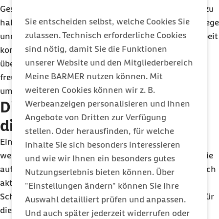
Gesundheitsförderung machen es einfacher, sich fit zu
Sie entscheiden selbst, welche Cookies Sie
halten und Stress abzubauen. Und das ohne lange Wege
zulassen. Technisch erforderliche Cookies
und zusätzliche Kosten. Wer mit dem Fahrrad zur Arbeit
sind nötig, damit Sie die Funktionen
kommt, wird sich sicher über die großzügigen
unserer Website und den Mitgliederbereich
überdachten Fahrradstellplätze im Außenbereich
Meine BARMER nutzen können. Mit
freuen. Auch die neuen E-Ladesäulen motivieren zu
weiteren Cookies können wir z. B.
umweltfreundlicher Mobilität und sparen Zeit.
Die Barmer gibt Flächen an
Werbeanzeigen personalisieren und Ihnen
Angebote von Dritten zur Verfügung
die Natur zurück
stellen. Oder herausfinden, für welche
Ein großer Pluspunkt: Dort, wo Gebäude abgerissen
Inhalte Sie sich besonders interessieren
werden, sollen großzügige Grünflächen entstehen. Die
und wie wir Ihnen ein besonders gutes
auf dem Grundstück vorhandenen Bäume bleiben nach
Nutzungserlebnis bieten können. Über
aktuellem Stand der Planung alle erhalten. Als
"Einstellungen ändern" können Sie Ihre
Schattenspender werden sie in die Erholungszonen für
Auswahl detailliert prüfen und anpassen.
die Mitarbeitenden integriert.
Und auch später jederzeit widerrufen oder