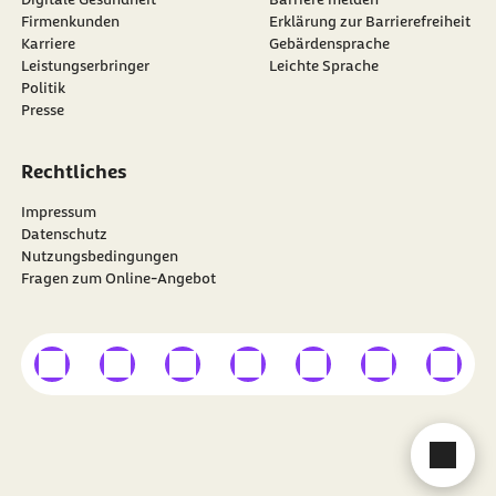
Firmenkunden
Erklärung zur Barrierefreiheit
Karriere
Gebärdensprache
Leistungserbringer
Leichte Sprache
Politik
Presse
Rechtliches
Impressum
Datenschutz
Nutzungsbedingungen
Fragen zum Online-Angebot
externer Link
externer Link
externer Link
externer Link
externer Link
externer Link
externer
Besuchen Sie die
BARMER
auf
Cha