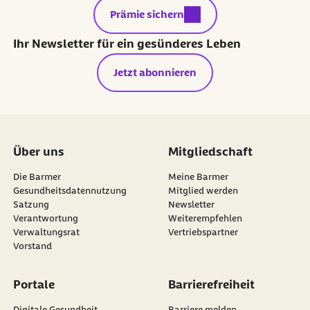
externer Link:
Prämie sichern
Ihr Newsletter für ein gesünderes Leben
Jetzt abonnieren
Über uns
Mitgliedschaft
Die Barmer
Meine Barmer
Gesundheitsdatennutzung
Mitglied werden
Satzung
Newsletter
externer Link:
Verantwortung
Weiterempfehlen
Verwaltungsrat
Vertriebspartner
Vorstand
Portale
Barrierefreiheit
Digitale Gesundheit
Barriere melden