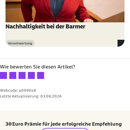
Nachhaltigkeit bei der Barmer
Verantwortung
Kategorie
Wie bewerten Sie diesen Artikel?
Ihre Bewertung: 1 Stern
Ihre Bewertung: 2 Sterne
Ihre Bewertung: 3 Sterne
Ihre Bewertung: 4 Sterne
Ihre Bewertung: 5 Sterne
Webcode: a009046
Letzte Aktualisierung:
03.06.2026
30 Euro Prämie für jede erfolgreiche Empfehlung