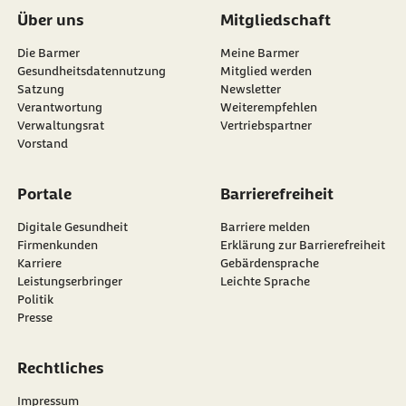
Über uns
Mitgliedschaft
Die Barmer
Meine Barmer
Gesundheitsdatennutzung
Mitglied werden
Satzung
Newsletter
externer Link:
Verantwortung
Weiterempfehlen
Verwaltungsrat
Vertriebspartner
Vorstand
Portale
Barrierefreiheit
Digitale Gesundheit
Barriere melden
Firmenkunden
Erklärung zur Barrierefreiheit
Karriere
Gebärdensprache
Leistungserbringer
Leichte Sprache
Politik
Presse
Rechtliches
Impressum