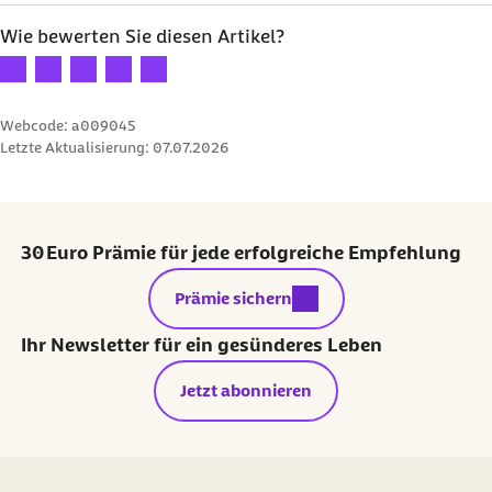
Wie bewerten Sie diesen Artikel?
Ihre Bewertung: 1 Stern
Ihre Bewertung: 2 Sterne
Ihre Bewertung: 3 Sterne
Ihre Bewertung: 4 Sterne
Ihre Bewertung: 5 Sterne
Webcode: a009045
Letzte Aktualisierung:
07.07.2026
30 Euro Prämie für jede erfolgreiche Empfehlung
externer Link:
Prämie sichern
Ihr Newsletter für ein gesünderes Leben
Jetzt abonnieren