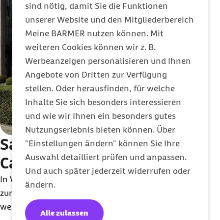
sind nötig, damit Sie die Funktionen
unserer Website und den Mitgliederbereich
Meine BARMER nutzen können. Mit
weiteren Cookies können wir z. B.
Werbeanzeigen personalisieren und Ihnen
Angebote von Dritten zur Verfügung
stellen. Oder herausfinden, für welche
Inhalte Sie sich besonders interessieren
und wie wir Ihnen ein besonders gutes
Nutzungserlebnis bieten können. Über
Sanierung am Barmer
"Einstellungen ändern" können Sie Ihre
Auswahl detailliert prüfen und anpassen.
Campus Wuppertal
Und auch später jederzeit widerrufen oder
In Wuppertal will die Barmer Teile ihres Campus
ändern.
zurückbauen – für mehr Nachhaltigkeit, Grün und
weniger CO2-Emissionen.
Alle zulassen