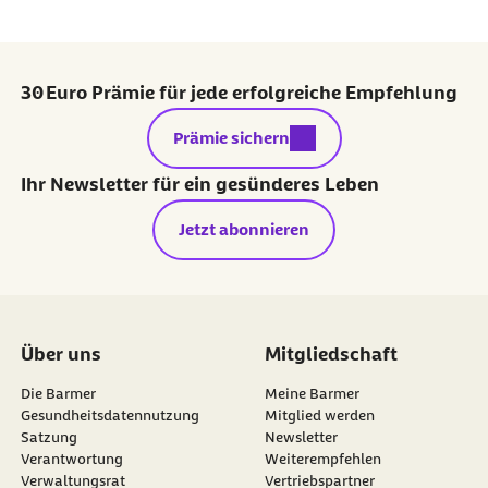
30 Euro Prämie für jede erfolgreiche Empfehlung
externer Link:
Prämie sichern
Ihr Newsletter für ein gesünderes Leben
Jetzt abonnieren
Über uns
Mitgliedschaft
Die Barmer
Meine Barmer
Gesundheitsdatennutzung
Mitglied werden
Satzung
Newsletter
externer Link:
Verantwortung
Weiterempfehlen
Verwaltungsrat
Vertriebspartner