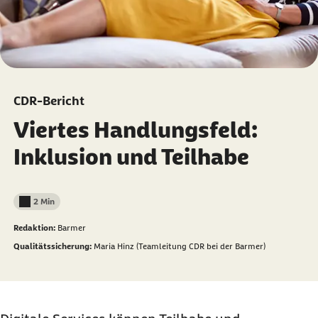
CDR-Bericht
Viertes Handlungsfeld:
Inklusion und Teilhabe
2 Min
Lesedauer weniger als
Redaktion:
Barmer
Qualitätssicherung:
Maria Hinz (Teamleitung CDR bei der Barmer)