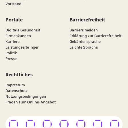
Vorstand
Portale
Barrierefreiheit
Digitale Gesundheit
Barriere melden
Firmenkunden
Erklärung zur Barrierefreiheit
Karriere
Gebärdensprache
Leistungserbringer
Leichte Sprache
Politik
Presse
Rechtliches
Impressum
Datenschutz
Nutzungsbedingungen
Fragen zum Online-Angebot
externer Link
externer Link
externer Link
externer Link
externer Link
externer Link
externer
Besuchen Sie die
BARMER
auf