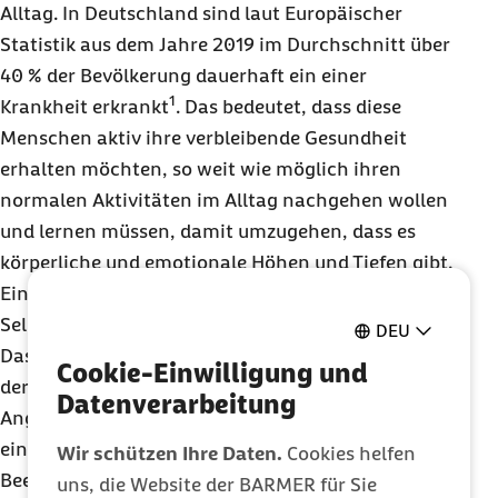
Alltag. In Deutschland sind laut Europäischer
Statistik aus dem Jahre 2019 im Durchschnitt über
40 % der Bevölkerung dauerhaft ein einer
1
Krankheit erkrankt
. Das bedeutet, dass diese
Menschen aktiv ihre verbleibende Gesundheit
erhalten möchten, so weit wie möglich ihren
normalen Aktivitäten im Alltag nachgehen wollen
und lernen müssen, damit umzugehen, dass es
körperliche und emotionale Höhen und Tiefen gibt.
Eine Unterstützung hierbei kann ein aktives
Selbstmanagement sein.
DEU
Das Programm INSEA „Gesund und aktiv leben“ mit
Cookie-Einwilligung und
der
Online
-Plattform INSEA aktiv soll Betroffene,
Datenverarbeitung
Angehörige und Freunde dabei unterstützen, mit
einer chronischen Erkrankung oder anderen
Wir schützen Ihre Daten.
Cookies helfen
Beeinträchtigungen besser und selbstbestimmter
uns, die Website der BARMER für Sie