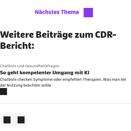
Nächstes Thema
Weitere Beiträge zum CDR-
Bericht:
Karussell mit 10 Elementen
Element 1 von 10
Chatbots und Gesundheitsfragen
So geht kompetenter Umgang mit KI
Chatbots checken Symptome oder empfehlen Therapien. Was man bei
der Nutzung beachten sollte
Zum vorigen Element
Zum nächsten Element