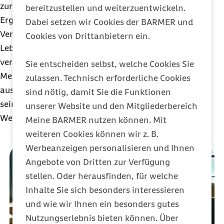
zurecht zu kommen. Es ist eine hilfreiche
bereitzustellen und weiterzuentwickeln.
Ergänzung zur medizinischen und therapeutischen
Dabei setzen wir Cookies der BARMER und
Versorgung und unterstützt die Menschen, ihre
Cookies von Drittanbietern ein.
Lebensqualität bei chronischer Krankheit zu
verbessern, ihren Alltag und ihre
Sie entscheiden selbst, welche Cookies Sie
Medikamenteneinnahme gut zu organisieren, sich
zulassen. Technisch erforderliche Cookies
ausgewogen zu ernähren und körperlich aktiv zu
sind nötig, damit Sie die Funktionen
sein.
unserer Website und den Mitgliederbereich
Weitere Informationen:
www.insea-aktiv.de
Meine BARMER nutzen können. Mit
weiteren Cookies können wir z. B.
Werbeanzeigen personalisieren und Ihnen
Angebote von Dritten zur Verfügung
stellen. Oder herausfinden, für welche
Inhalte Sie sich besonders interessieren
und wie wir Ihnen ein besonders gutes
Nutzungserlebnis bieten können. Über