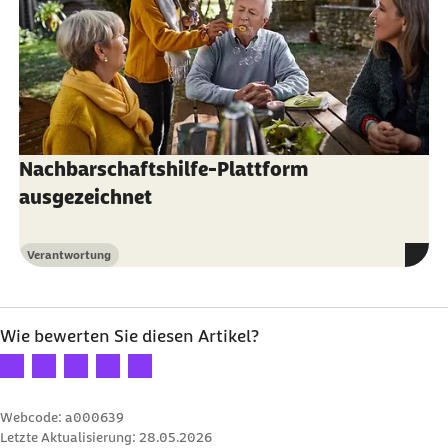
Nachbarschaftshilfe-Plattform
ausgezeichnet
Verantwortung
Kategorie
Wie bewerten Sie diesen Artikel?
Ihre Bewertung: 1 Stern
Ihre Bewertung: 2 Sterne
Ihre Bewertung: 3 Sterne
Ihre Bewertung: 4 Sterne
Ihre Bewertung: 5 Sterne
Webcode: a000639
Letzte Aktualisierung:
28.05.2026