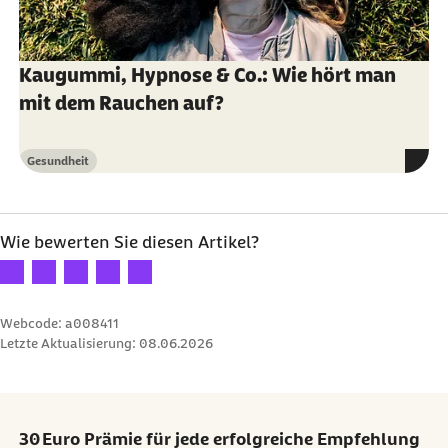
Kaugummi, Hypnose & Co.: Wie hört man
mit dem Rauchen auf?
Gesundheit
Kategorie
Wie bewerten Sie diesen Artikel?
Ihre Bewertung: 1 Stern
Ihre Bewertung: 2 Sterne
Ihre Bewertung: 3 Sterne
Ihre Bewertung: 4 Sterne
Ihre Bewertung: 5 Sterne
Webcode: a008411
Letzte Aktualisierung:
08.06.2026
30 Euro Prämie für jede erfolgreiche Empfehlung