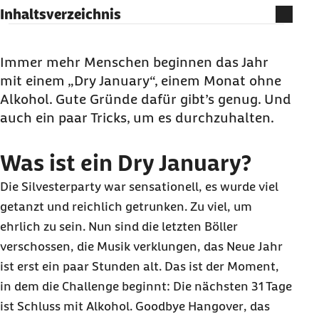
Inhaltsverzeichnis
Was ist ein Dry January?
Ist eine Alkoholpause im Dry January vielleicht
Immer mehr Menschen beginnen das Jahr
sogar nötig?
mit einem „
Dry January
“, einem Monat ohne
Alkohol. Gute Gründe dafür gibt’s genug. Und
Was bringt der
Dry January
? Das sind die
auch ein paar Tricks, um es durchzuhalten.
positiven Folgen
Die Dry January-
Challenge
meistern – so halten
Was ist ein Dry January?
Sie durch
Die Silvester
party
war sensationell, es wurde viel
Dry January: Mehr als ein Monat ohne Alkohol
getanzt und reichlich getrunken. Zu viel, um
ehrlich zu sein. Nun sind die letzten Böller
verschossen, die Musik verklungen, das Neue Jahr
ist erst ein paar Stunden alt. Das ist der Moment,
in dem die
Challenge
beginnt: Die nächsten 31 Tage
ist Schluss mit Alkohol.
Goodbye Hangover
, das