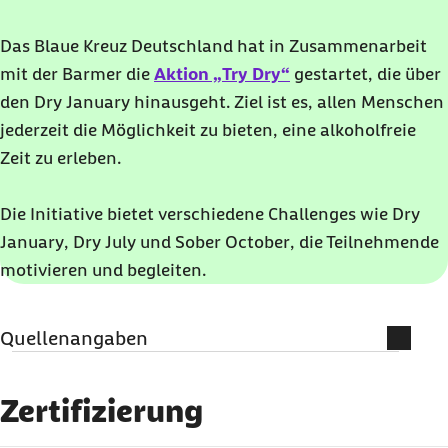
Das Blaue Kreuz Deutschland hat in Zusammenarbeit
mit der Barmer die
Aktion „
Try Dry
“
gestartet, die über
den
Dry Januar
y hinausgeht. Ziel ist es, allen Menschen
jederzeit die Möglichkeit zu bieten, eine alkoholfreie
Zeit zu erleben.
Die Initiative bietet verschiedene Challenges wie
Dry
January
,
Dry July
und
Sober October
, die Teilnehmende
motivieren und begleiten.
Quellenangaben
Literatur und weiterführende
Informationen
Zertifizierung