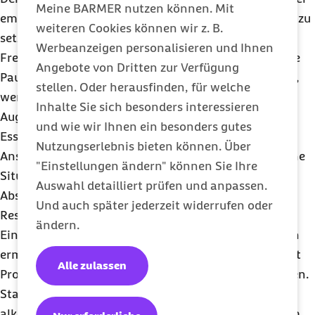
Meine BARMER nutzen können. Mit
empfiehlt, sich vor der Promille-Pause ein klares Ziel zu
weiteren Cookies können wir z. B.
setzen und dieses auch in der Familie und bei den
Werbeanzeigen personalisieren und Ihnen
Freunden kund zu tun. „Das stärkt die Motivation, die
Angebote von Dritten zur Verfügung
Pause durchzuhalten“, sagt Lindenmeyer. Auch dann,
stellen. Oder herausfinden, für welche
wenn beim Stammtisch der Tischnachbar die
Inhalte Sie sich besonders interessieren
Augenbrauen hochzieht oder es bei der
und wie wir Ihnen ein besonders gutes
Essenseinladung heißt: „Komm, nur ein Glas zum
Nutzungserlebnis bieten können. Über
Anstoßen!“. In den ersten Tagen kann es helfen, solche
"Einstellungen ändern" können Sie Ihre
Situationen gezielt zu vermeiden, um die neue
Auswahl detailliert prüfen und anpassen.
Abstinenz zu verinnerlichen – also gar nicht im
Und auch später jederzeit widerrufen oder
Restaurant essen zu gehen.
ändern.
Eine Vielzahl an alkoholfreien Getränke-Alternativen
ermöglicht es heute außerdem, Alltagsrituale, die mit
Alle zulassen
Prozentigem verbunden sind, promillefrei zu gestalten.
Statt einem Pils zur „Sportschau“ gibt es eben
alkoholfreies Bier, anstelle des Feierabend-Drinks am