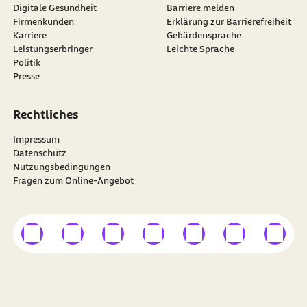
Digitale Gesundheit
Barriere melden
Firmenkunden
Erklärung zur Barrierefreiheit
Karriere
Gebärdensprache
Leistungserbringer
Leichte Sprache
Politik
Presse
Rechtliches
Impressum
Datenschutz
Nutzungsbedingungen
Fragen zum Online-Angebot
externer Link
externer Link
externer Link
externer Link
externer Link
externer Link
externer
Besuchen Sie die
BARMER
auf