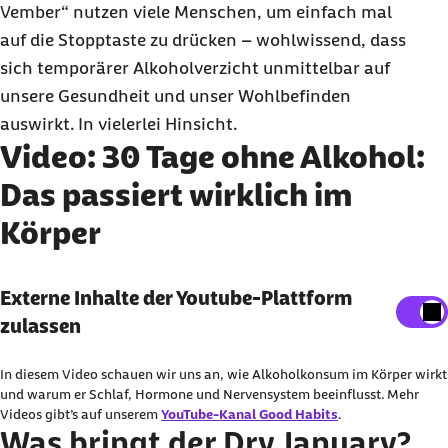
Vember
“ nutzen viele Menschen, um einfach mal
auf die Stopptaste zu drücken – wohlwissend, dass
sich temporärer Alkoholverzicht unmittelbar auf
unsere Gesundheit und unser Wohlbefinden
auswirkt. In vielerlei Hinsicht.
Video: 30 Tage ohne Alkohol:
Das passiert wirklich im
Körper
Externe Inhalte der Youtube-Plattform
Externe Inhalte der Youtube-Plattform
anzeigen
zulassen
Sie können an dieser Stelle einstellen, alle externe
In diesem Video schauen wir uns an, wie Alkoholkonsum im Körper wirkt
Inhalte auf der Website anzeigen zu lassen.
und warum er Schlaf, Hormone und Nervensystem beeinflusst. Mehr
Videos gibt’s auf unserem
YouTube-Kanal Good Habits
.
Ich bin damit einverstanden, dass personenbezogene
Was bringt der
Dry January
?