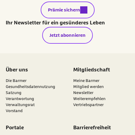
externer Link:
Prämie sichern
Ihr Newsletter für ein gesünderes Leben
Jetzt abonnieren
Über uns
Mitgliedschaft
Die Barmer
Meine Barmer
Gesundheitsdatennutzung
Mitglied werden
Satzung
Newsletter
externer Link:
Verantwortung
Weiterempfehlen
Verwaltungsrat
Vertriebspartner
Vorstand
Portale
Barrierefreiheit