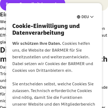
Barmer Gesundheitskurssuche
Ein schöneres Hautbild
DEU
Weil Alkohol den Zellstoffwechsel bremst, entstehen
Cookie-Einwilligung und
eher Unreinheiten und – wegen seines entwässernden
Datenverarbeitung
Effekts – auch Falten. Eine Promillepause lässt die Haut
glatter und strahlender erscheinen.
Wir schützen Ihre Daten.
Cookies helfen
Die Dry January-
Challenge
uns, die Website der BARMER für Sie
bereitzustellen und weiterzuentwickeln.
meistern – so halten Sie durch
Dabei setzen wir Cookies der BARMER und
Das sind allesamt gute Argumente für eine längere
Cookies von Drittanbietern ein.
Trinkpause. Denn bekanntermaßen gibt es die
unbedenkliche Dosis Alkohol schlichtweg nicht.
Sie entscheiden selbst, welche Cookies Sie
Dennoch sind eingeschliffene Verhaltensmuster gerade
zulassen. Technisch erforderliche Cookies
für Menschen, die sehr häufig Alkohol konsumieren,
sind nötig, damit Sie die Funktionen
nicht so ohne weiteres zu durchbrechen.
unserer Website und den Mitgliederbereich
Der Rehabilitationspsychologe Johannes Lindenmeyer