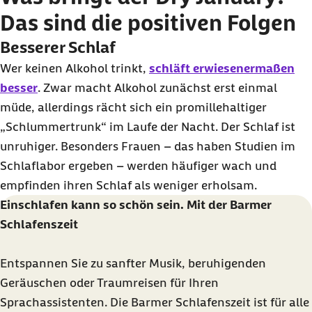
Daten an Drittplattform übermittelt werden. Mehr dazu
Das sind die positiven Folgen
in unserer
Datenschutzerklärung
.
Besserer Schlaf
Wer keinen Alkohol trinkt,
schläft erwiesenermaßen
besser
. Zwar macht Alkohol zunächst erst einmal
müde, allerdings rächt sich ein promillehaltiger
„Schlummertrunk“ im Laufe der Nacht. Der Schlaf ist
unruhiger. Besonders Frauen – das haben Studien im
Schlaflabor ergeben – werden häufiger wach und
empfinden ihren Schlaf als weniger erholsam.
Einschlafen kann so schön sein. Mit der Barmer
Schlafenszeit
Entspannen Sie zu sanfter Musik, beruhigenden
Geräuschen oder Traumreisen für Ihren
Sprachassistenten. Die Barmer Schlafenszeit ist für alle