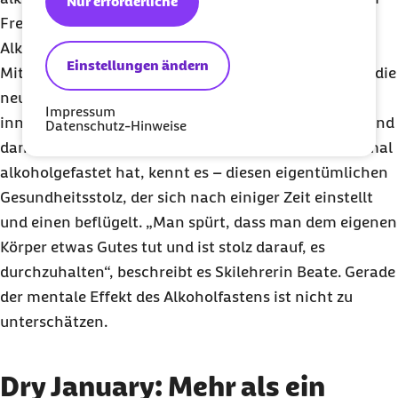
Nur erforderliche
Freitag einen
Mocktail
, also einen
Cocktail
ohne
Alkohol.
Einstellungen ändern
Mit jedem abstinenten Tag wird es leichter, weil sich die
neue Gewohnheit festigt – das Gehirn gewöhnt sich
Impressum
innerhalb von einigen Tagen an die neue Situation. Und
Datenschutz-Hinweise
dann kommt ein anderes Gefühl auf: Wer schon einmal
alkoholgefastet hat, kennt es – diesen eigentümlichen
Gesundheitsstolz, der sich nach einiger Zeit einstellt
und einen beflügelt. „Man spürt, dass man dem eigenen
Körper etwas Gutes tut und ist stolz darauf, es
durchzuhalten“, beschreibt es Skilehrerin Beate. Gerade
der mentale Effekt des Alkoholfastens ist nicht zu
unterschätzen.
Dry January: Mehr als ein