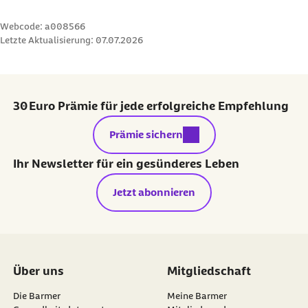
Webcode: a008566
Letzte Aktualisierung:
07.07.2026
30 Euro Prämie für jede erfolgreiche Empfehlung
externer Link:
Prämie sichern
Ihr Newsletter für ein gesünderes Leben
Jetzt abonnieren
Über uns
Mitgliedschaft
Die Barmer
Meine Barmer