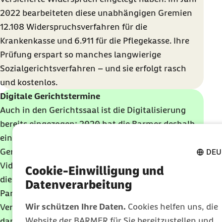
2022 bearbeiteten diese unabhängigen Gremien
12.108 Widerspruchsverfahren für die
Krankenkasse und 6.911 für die Pflegekasse. Ihre
Prüfung erspart so manches langwierige
Sozialgerichtsverfahren – und sie erfolgt rasch
und kostenlos.
Digitale Gerichtstermine
Auch in den Gerichtssaal ist die Digitalisierung
bereits eingezogen: 2020 hat die Barmer deshalb
einen neuen Weg eingeschlagen. Sie erbittet bei
Gericht die Möglichkeit, die Verhandlung per
DEU
Videokonferenz zu führen. So können Versicherte,
Cookie-Einwilligung und
die gegen eine Entscheidung klagen, auch in
Datenverarbeitung
Pandemie-Zeiten mit dem Fortgang ihres
Wir schützen Ihre Daten.
Cookies helfen uns, die
Verfahrens rechnen. Bereits 642 Termine fanden
Website der BARMER für Sie bereitzustellen und
dank innovativer technischer Lösungen auf diese