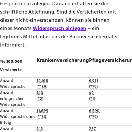
Gespräch darzulegen. Danach erhalten sie die
schriftliche Ablehnung. Sind die Versicherten mit
dieser nicht einverstanden, können sie binnen
eines Monats
Widerspruch einlegen
– ein
legitimes Mittel, über das die Barmer sie ebenfalls
informiert.
Krankenversicherung
Pflegeversicheru
*Je 100.000
Versicherte
Anzahl
12.108
6.911
Widersprüche
(
*139
)
(
*79
)
Anzahl
140
49
erfolgreicher
(
*2
)
(
*1
)
Widersprüche
Anzahl
11.609
6.590
Widersprüche ohne
(
*133
)
(
*76
)
Erfolg
Anzahl
313
237