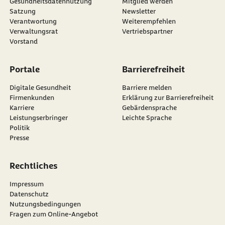
Gesundheitsdatennutzung
Mitglied werden
Satzung
Newsletter
externer Link:
Verantwortung
Weiterempfehlen
Verwaltungsrat
Vertriebspartner
Vorstand
Portale
Barrierefreiheit
Digitale Gesundheit
Barriere melden
Firmenkunden
Erklärung zur Barrierefreiheit
Karriere
Gebärdensprache
Leistungserbringer
Leichte Sprache
Politik
Presse
Rechtliches
Impressum
Datenschutz
Nutzungsbedingungen
Fragen zum Online-Angebot