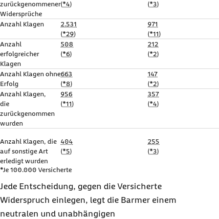
zurückgenommener
(
*4
)
(
*3
)
Widersprüche
Anzahl Klagen
2.531
971
(
*29
)
(
*11
)
Anzahl
508
212
erfolgreicher
(
*6
)
(
*2
)
Klagen
Anzahl Klagen ohne
663
147
Erfolg
(
*8
)
(
*2
)
Anzahl Klagen,
956
357
die
(
*11
)
(
*4
)
zurückgenommen
wurden
Anzahl Klagen, die
404
255
auf sonstige Art
(
*5
)
(
*3
)
erledigt wurden
*Je 100.000 Versicherte
Jede Entscheidung, gegen die Versicherte
Widerspruch einlegen, legt die Barmer einem
neutralen und unabhängigen