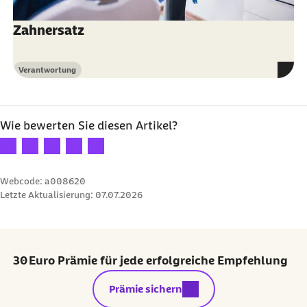
Zahnersatz
Verantwortung
Kategorie
Wie bewerten Sie diesen Artikel?
Ihre Bewertung: 1 Stern
Ihre Bewertung: 2 Sterne
Ihre Bewertung: 3 Sterne
Ihre Bewertung: 4 Sterne
Ihre Bewertung: 5 Sterne
Webcode: a008620
Letzte Aktualisierung:
07.07.2026
30 Euro Prämie für jede erfolgreiche Empfehlung
externer Link:
Prämie sichern