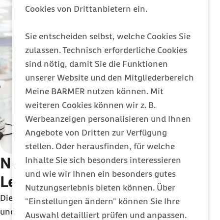
Cookies von Drittanbietern ein.
61444311
Die Endo-App für alle Frauen mit
Sie entscheiden selbst, welche Cookies Sie
Endometriose:
https://diga.endometriose.app/
zulassen. Technisch erforderliche Cookies
sind nötig, damit Sie die Funktionen
unserer Website und den Mitgliederbereich
Meine BARMER nutzen können. Mit
weiteren Cookies können wir z. B.
Werbeanzeigen personalisieren und Ihnen
Angebote von Dritten zur Verfügung
stellen. Oder herausfinden, für welche
Neues Portal für
Inhalte Sie sich besonders interessieren
und wie wir Ihnen ein besonders gutes
Leistungserbringer
Nutzungserlebnis bieten können. Über
Die Barmer bietet jetzt einen exklusiven Telefon-
"Einstellungen ändern" können Sie Ihre
und Webservice für Leistungserbringende an, der
Auswahl detailliert prüfen und anpassen.