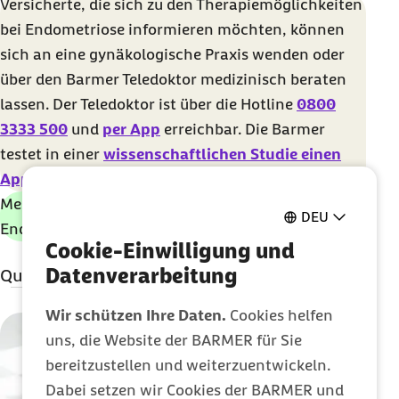
Versicherte, die sich zu den Therapiemöglichkeiten
bei Endometriose informieren möchten, können
sich an eine gynäkologische Praxis wenden oder
über den Barmer Teledoktor medizinisch beraten
lassen. Der Teledoktor ist über die
Hotline
0800
3333 500
und
per App
erreichbar. Die Barmer
testet in einer
wissenschaftlichen Studie einen
App-basierten Ansatz
zur Schmerzlinderung.
Mehr zu Symptomen und Behandlung von
DEU
Endometriose:
www.barmer.de/a008339
Cookie-Einwilligung und
Datenverarbeitung
Quellenangaben
Literatur:
Wir schützen Ihre Daten.
Cookies helfen
uns, die Website der BARMER für Sie
Endometriose - ein
bereitzustellen und weiterzuentwickeln.
Leidensweg:
https://www.dw.com/de/endometrios
Dabei setzen wir Cookies der BARMER und
das-lange-warten-auf-die-diagnose/a-