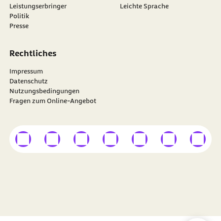
Leistungserbringer
Leichte Sprache
Politik
Presse
Rechtliches
Impressum
Datenschutz
Nutzungsbedingungen
Fragen zum Online-Angebot
externer Link
externer Link
externer Link
externer Link
externer Link
externer Link
externer
Besuchen Sie die
BARMER
auf