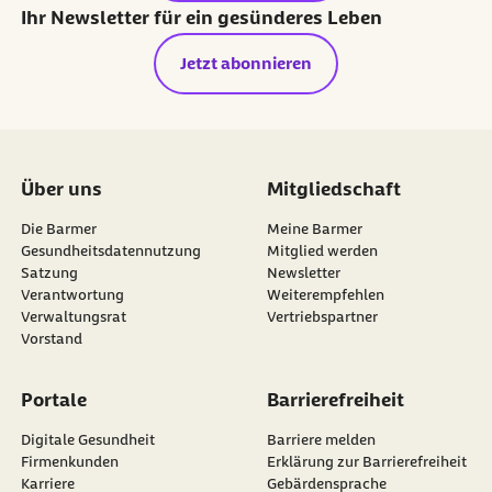
Ihr Newsletter für ein gesünderes Leben
Jetzt abonnieren
Über uns
Mitgliedschaft
Die Barmer
Meine Barmer
Gesundheitsdatennutzung
Mitglied werden
Satzung
Newsletter
externer Link:
Verantwortung
Weiterempfehlen
Verwaltungsrat
Vertriebspartner
Vorstand
Portale
Barrierefreiheit
Digitale Gesundheit
Barriere melden
Firmenkunden
Erklärung zur Barrierefreiheit
Karriere
Gebärdensprache