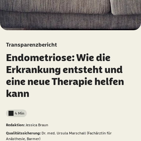
Transparenzbericht
Endometriose: Wie die
Erkrankung entsteht und
eine neue Therapie helfen
kann
4 Min
Lesedauer weniger als
Redaktion:
Jessica Braun
Qualitätssicherung:
Dr. med. Ursula Marschall (Fachärztin für
Anästhesie, Barmer)