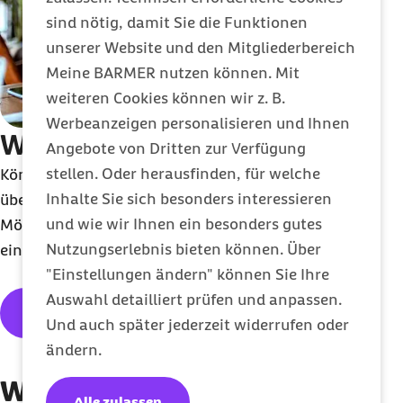
sind nötig, damit Sie die Funktionen
unserer Website und den Mitgliederbereich
Meine BARMER nutzen können. Mit
weiteren Cookies können wir z. B.
Werbeanzeigen personalisieren und Ihnen
Widerspruch
Angebote von Dritten zur Verfügung
stellen. Oder herausfinden, für welche
Können die Kosten für eine Leistung nicht
Inhalte Sie sich besonders interessieren
übernommen werden, berät die Barmer zu den
und wie wir Ihnen ein besonders gutes
Möglichkeiten. Dazu gehört auch, Widerspruch
Nutzungserlebnis bieten können. Über
einzulegen.
"Einstellungen ändern" können Sie Ihre
Auswahl detailliert prüfen und anpassen.
Nächstes Thema
Und auch später jederzeit widerrufen oder
ändern.
Weitere Themen des
Alle zulassen