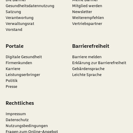
Gesundheitsdatennutzung
Mitglied werden
Satzung
Newsletter
externer Link:
Verantwortung
Weiterempfehlen
Verwaltungsrat
Vertriebspartner
Vorstand
Portale
Barrierefreiheit
Digitale Gesundheit
Barriere melden
Firmenkunden
Erklärung zur Barrierefreiheit
Karriere
Gebärdensprache
Leistungserbringer
Leichte Sprache
Politik
Presse
Rechtliches
Impressum
Datenschutz
Nutzungsbedingungen
Fragen zum Online-Angebot