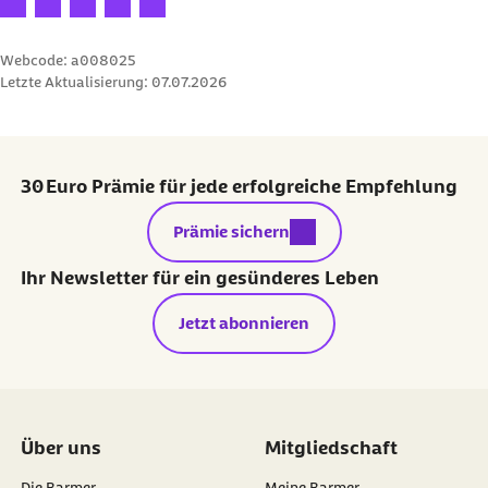
Webcode: a008025
Letzte Aktualisierung:
07.07.2026
30 Euro Prämie für jede erfolgreiche Empfehlung
externer Link:
Prämie sichern
Ihr Newsletter für ein gesünderes Leben
Jetzt abonnieren
Über uns
Mitgliedschaft
Die Barmer
Meine Barmer